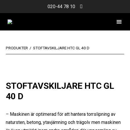
Skip
020-44 78 10
to
content
PRODUKTER
/
STOFTAVSKILJARE HTC GL 40 D
STOFTAVSKILJARE HTC GL
40 D
– Maskinen är optimerad för att hantera torrslipning av
natursten, betong, ytavjämning och trägolv men maskinen