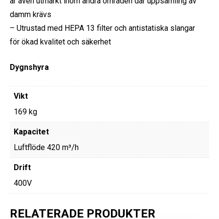
är även utmärkt inom andra områden där uppsamling av
damm krävs
– Utrustad med HEPA 13 filter och antistatiska slangar
för ökad kvalitet och säkerhet
Dygnshyra
Vikt
169 kg
Kapacitet
Luftflöde 420 m³/h
Drift
400V
RELATERADE PRODUKTER