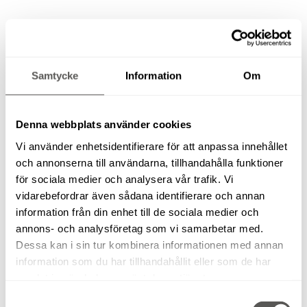
ÖVERHANDSFRÄS FESTOOL OF 1400 EBQ
Samtycke
Information
Om
Denna webbplats använder cookies
Vi använder enhetsidentifierare för att anpassa innehållet
CIRKELSÅG HILTI SCW 22A
och annonserna till användarna, tillhandahålla funktioner
för sociala medier och analysera vår trafik. Vi
vidarebefordrar även sådana identifierare och annan
information från din enhet till de sociala medier och
annons- och analysföretag som vi samarbetar med.
Dessa kan i sin tur kombinera informationen med annan
AVFUKTARE VEAB LAE50E
information som du har tillhandahållit eller som de har
samlat in när du har använt deras tjänster.
Samtyckesval