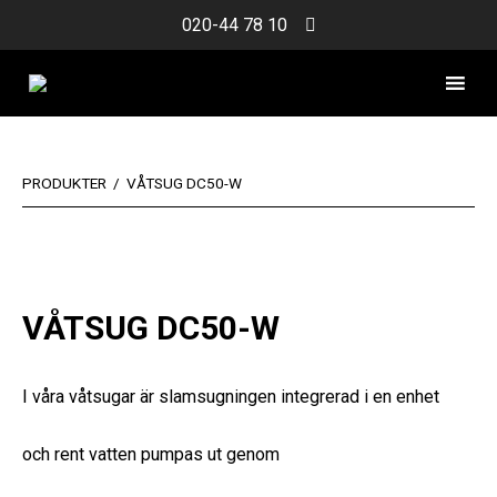
Skip
020-44 78 10
to
content
PRODUKTER
/
VÅTSUG DC50-W
VÅTSUG DC50-W
I våra våtsugar är slamsugningen integrerad i en enhet
och rent vatten pumpas ut genom