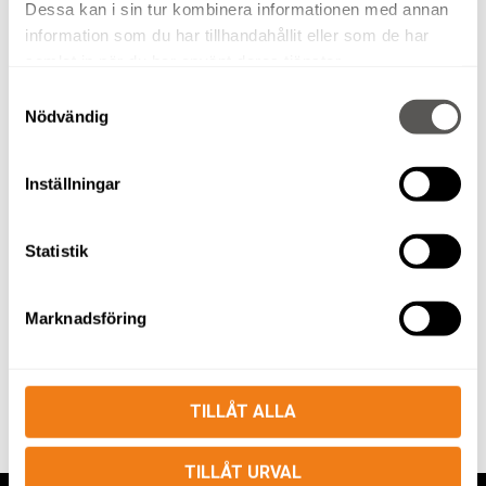
Dessa kan i sin tur kombinera informationen med annan
information som du har tillhandahållit eller som de har
samlat in när du har använt deras tjänster.
Samtyckesval
Nödvändig
VARMLUFTSFLÄKT 18KW
Inställningar
Statistik
VÅRA MASKINER
Marknadsföring
MENU
TILLÅT ALLA
TILLÅT URVAL