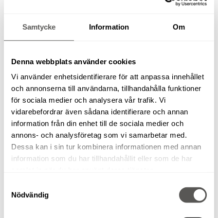
enda ersättning berättigad till nedsättning av hyran för den
tid hyresobjektet ej kunnat brukas. Således utgår ingen
Samtycke
Information
Om
ersättning för t.ex. stillestånd, skadestånd eller
inkomstförlust. Om hyresobjektet inte fungerar enligt
hyresavtalet vid mottagande ska detta anmälas inom 1
Denna webbplats använder cookies
vecka efter mottagandet, i annat fall skall hyresobjektet
Vi använder enhetsidentifierare för att anpassa innehållet
alltid anses ha varit felfritt vid mottagandet.
och annonserna till användarna, tillhandahålla funktioner
för sociala medier och analysera vår trafik. Vi
vidarebefordrar även sådana identifierare och annan
7. Skötsel
information från din enhet till de sociala medier och
annons- och analysföretag som vi samarbetar med.
Hyrestagaren svarar för hyresobjektets vård, underhåll
Dessa kan i sin tur kombinera informationen med annan
samt kostnader för förbrukningsmateriel. Endast
information som du har tillhandahållit eller som de har
samlat in när du har använt deras tjänster.
föreskrivna drivmedel och smörjmedel av hög kvalitet får
användas. Endast originaltillbehör får användas. Reparation
Samtyckesval
Nödvändig
av eller ingrepp i hyresobjektet får ej ske utan medgivande
från Uthyraren. Uthyraren är ej skyldig att ställa annan