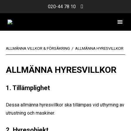
Skip
020-44 78 10
to
content
ALLMÄNNA VILLKOR & FÖRSÄKRING
/
ALLMÄNNA HYRESVILLKOR
ALLMÄNNA HYRESVILLKOR
1. Tillämplighet
Dessa allmänna hyresvillkor ska tillämpas vid uthyrning av
utrustning och maskiner.
2. Hyresobjekt