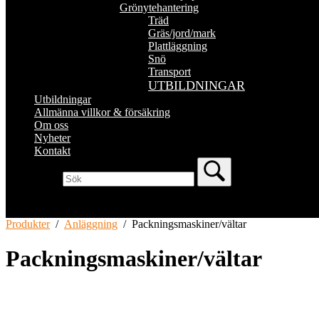
Grönytehantering
Träd
Gräs/jord/mark
Plattläggning
Snö
Transport
UTBILDNINGAR
Utbildningar
Allmänna villkor & försäkring
Om oss
Nyheter
Kontakt
Produkter
/
Anläggning
/
Packningsmaskiner/vältar
Packningsmaskiner/vältar