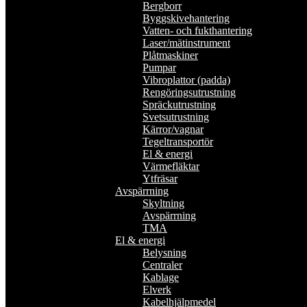
Bergborr
Byggskivehantering
Vatten- och fukthantering
Laser/mätinstrument
Plåtmaskiner
Pumpar
Vibroplattor (padda)
Rengöringsutrustning
Spräckutrustning
Svetsutrustning
Kärror/vagnar
Tegeltransportör
El & energi
Värmefläktar
Ytfräsar
Avspärrning
Skyltning
Avspärrning
TMA
El & energi
Belysning
Centraler
Kablage
Elverk
Kabelhjälpmedel