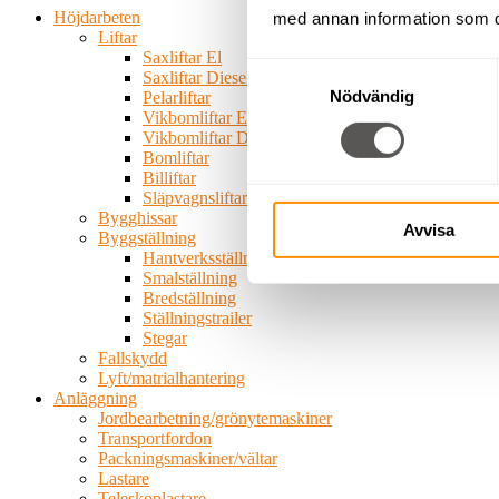
Höjdarbeten
med annan information som du 
Liftar
Saxliftar El
Samtyckesval
Saxliftar Diesel
Nödvändig
Pelarliftar
Vikbomliftar El
Vikbomliftar Diesel
Bomliftar
Billiftar
Släpvagnsliftar
Bygghissar
Avvisa
Byggställning
Hantverksställning
Smalställning
Bredställning
Ställningstrailer
Stegar
Fallskydd
Lyft/matrialhantering
Anläggning
Jordbearbetning/grönytemaskiner
Transportfordon
Packningsmaskiner/vältar
Lastare
Teleskoplastare