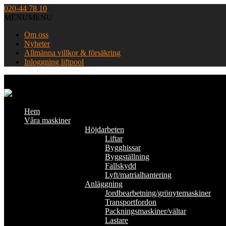
Skip
020-44 78 10
to
MENU
MENU
content
Om oss
Nyheter
Allmänna villkor & försäkring
Inloggning liftpool
Home
Hem
Våra maskiner
Höjdarbeten
Liftar
Bygghissar
Byggställning
Fallskydd
Lyft/matrialhantering
Anläggning
Jordbearbetning/grönytemaskiner
Transportfordon
Packningsmaskiner/vältar
Lastare