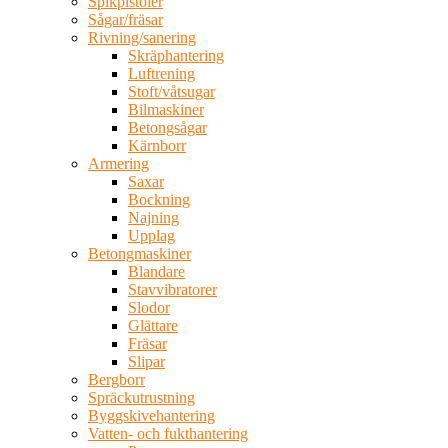
Spikpistoler
Sågar/fräsar
Rivning/sanering
Skräphantering
Luftrening
Stoft/våtsugar
Bilmaskiner
Betongsågar
Kärnborr
Armering
Saxar
Bockning
Najning
Upplag
Betongmaskiner
Blandare
Stavvibratorer
Slodor
Glättare
Fräsar
Slipar
Bergborr
Spräckutrustning
Byggskivehantering
Vatten- och fukthantering