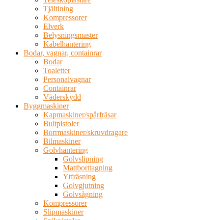
Tjältining
Kompressorer
Elverk
Belysningsmaster
Kabelhantering
Bodar, vagnar, containrar
Bodar
Toaletter
Personalvagnar
Containrar
Väderskydd
Byggmaskiner
Kapmaskiner/spårfräsar
Bultpistoler
Borrmaskiner/skruvdragare
Bilmaskiner
Golvhantering
Golvslipning
Mattborttagning
Ytfräsning
Golvgjutning
Golvsågning
Kompressorer
Slipmaskiner