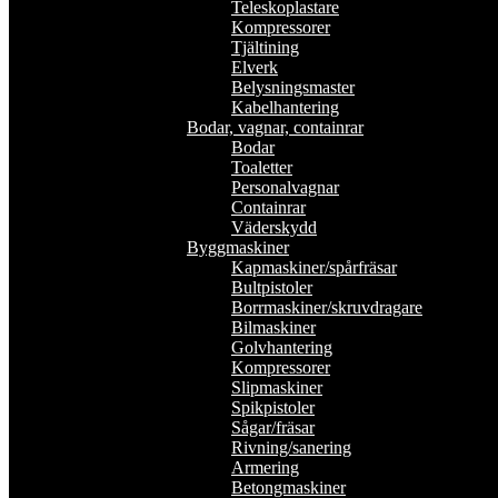
Teleskoplastare
Kompressorer
Tjältining
Elverk
Belysningsmaster
Kabelhantering
Bodar, vagnar, containrar
Bodar
Toaletter
Personalvagnar
Containrar
Väderskydd
Byggmaskiner
Kapmaskiner/spårfräsar
Bultpistoler
Borrmaskiner/skruvdragare
Bilmaskiner
Golvhantering
Kompressorer
Slipmaskiner
Spikpistoler
Sågar/fräsar
Rivning/sanering
Armering
Betongmaskiner