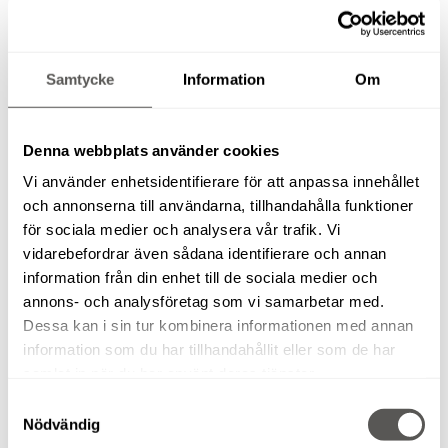
Samtycke
Information
Om
TUNGAVSTÄNGNING BISON
Denna webbplats använder cookies
Vi använder enhetsidentifierare för att anpassa innehållet
och annonserna till användarna, tillhandahålla funktioner
för sociala medier och analysera vår trafik. Vi
vidarebefordrar även sådana identifierare och annan
MARKVIBRATOR SWEPAC FR85 (OST)
information från din enhet till de sociala medier och
annons- och analysföretag som vi samarbetar med.
Dessa kan i sin tur kombinera informationen med annan
information som du har tillhandahållit eller som de har
RELATERADE PRODUKTER
samlat in när du har använt deras tjänster.
Samtyckesval
Nödvändig