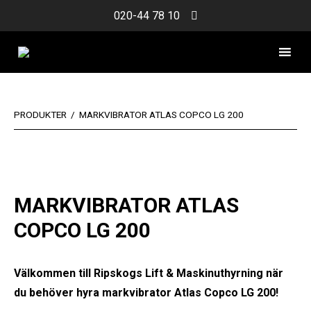
Skip
020-44 78 10
to
content
PRODUKTER
/
MARKVIBRATOR ATLAS COPCO LG 200
MARKVIBRATOR ATLAS
COPCO LG 200
Välkommen till Ripskogs Lift & Maskinuthyrning när
du behöver hyra markvibrator Atlas Copco LG 200!