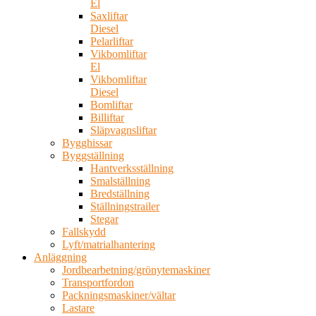
El
Saxliftar
Diesel
Pelarliftar
Vikbomliftar
El
Vikbomliftar
Diesel
Bomliftar
Billiftar
Släpvagnsliftar
Bygghissar
Byggställning
Hantverksställning
Smalställning
Bredställning
Ställningstrailer
Stegar
Fallskydd
Lyft/matrialhantering
Anläggning
Jordbearbetning/grönytemaskiner
Transportfordon
Packningsmaskiner/vältar
Lastare