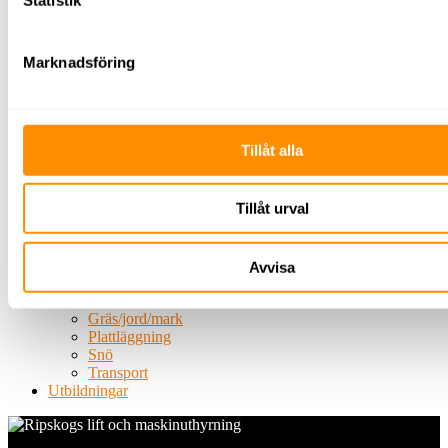
Skyltning
Avspärrning
TMA
Marknadsföring
El &
energi
Belysning
Byggbelysning
Belysningsmast
Tillåt alla
Centraler
Undercentraler
Huvudcentraler
Tillåt urval
Byggbodscentraler
Kablage
Elverk
Kabelhjälpmedel
Avvisa
Grönytehantering
Träd
Gräs/jord/mark
Plattläggning
Snö
Transport
Utbildningar