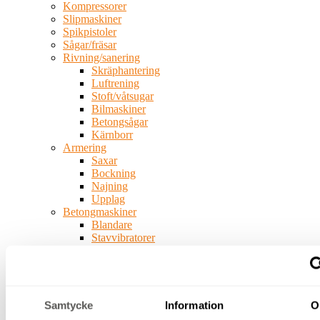
Kompressorer
Slipmaskiner
Spikpistoler
Sågar/fräsar
Rivning/sanering
Skräphantering
Luftrening
Stoft/våtsugar
Bilmaskiner
Betongsågar
Kärnborr
Armering
Saxar
Bockning
Najning
Upplag
Betongmaskiner
Blandare
Stavvibratorer
Slodor
Glättare
Fräsar
Slipar
Bergborr
Samtycke
Information
O
Spräckutrustning