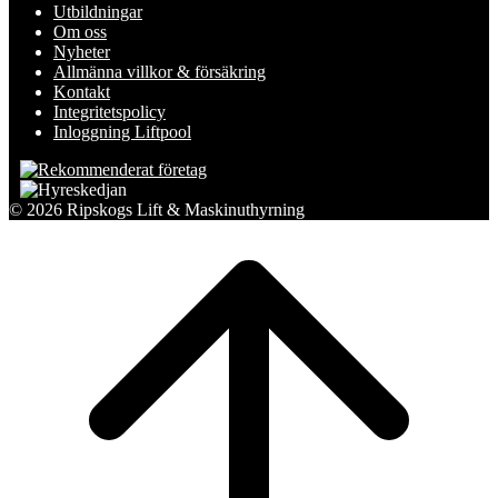
Utbildningar
Om oss
Nyheter
Allmänna villkor & försäkring
Kontakt
Integritetspolicy
Inloggning Liftpool
© 2026 Ripskogs Lift & Maskinuthyrning
Scroll
to
top