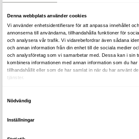
Byggskivehantering
Vatten-
och
Denna webbplats använder cookies
fukthantering
Vi använder enhetsidentifierare för att anpassa innehållet oc
Pumpar
Avfuktare
annonserna till användarna, tillhandahålla funktioner för soci
Våtsugar
och analysera vår trafik. Vi vidarebefordrar även sådana ident
Laser/mätinstrument
och annan information från din enhet till de sociala medier o
Plåtmaskiner
Pumpar
och analysföretag som vi samarbetar med. Dessa kan i sin t
Vibroplattor
kombinera informationen med annan information som du har
(padda)
tillhandahållit eller som de har samlat in när du har använt d
Rengöringsutrustning
Stoftavskiljare/våtsug
tjänster.
Högtryckstvätt
Mattvätt
Svetsutrustning
Samtyckesval
Tegeltransportör
Nödvändig
Kärror/vagnar
El
&
Inställningar
energi
Värmefläktar
Ytfräsar
Avspärrning
Statistik