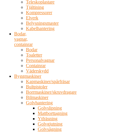
Teleskoplastare
Tjältining
Kompressorer
Elverk
Belysningsmaster
Kabelhantering
Bodar,
vagnar,
containrar
Bodar
Toaletter
Personalvagnar
Containrar
Väderskydd
Byggmaskiner
Kapmaskiner/spårfräsar
Bultpistoler
Borrmaskiner/skruvdragare
Bilmaskiner
Golvhantering
Golvslipning
Mattborttagning
Ytfräsning
Golvgjutning
Golvsågning