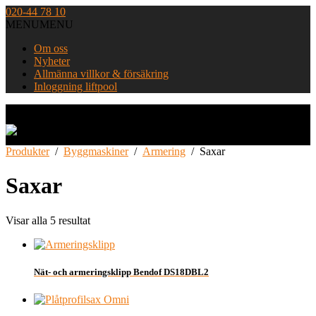
Skip
020-44 78 10
to
MENU
MENU
content
Om oss
Nyheter
Allmänna villkor & försäkring
Inloggning liftpool
Home
Produkter
/
Byggmaskiner
/
Armering
/
Saxar
Saxar
Visar alla 5 resultat
Nät- och armeringsklipp Bendof DS18DBL2