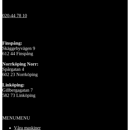
Kontakt
020-44 78 10
Våra depåer
Finspång:
Skäggebyvägen 9
612 44 Finspång
Norrköping Norr:
Spårgatan 4
602 23 Norrköping
Linköping:
Gillbergagatan 7
582 73 Linköping
Information
MENU
MENU
Våra maskiner