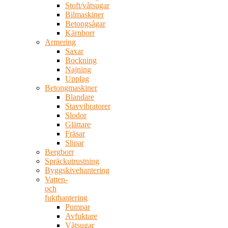
Stoft/våtsugar
Bilmaskiner
Betongsågar
Kärnborr
Armering
Saxar
Bockning
Najning
Upplag
Betongmaskiner
Blandare
Stavvibratorer
Slodor
Glättare
Fräsar
Slipar
Bergborr
Spräckutrustning
Byggskivehantering
Vatten-
och
fukthantering
Pumpar
Avfuktare
Våtsugar