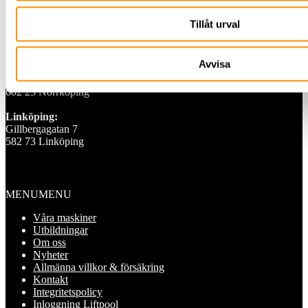
Finspång:
Tillåt urval
Skäggebyvägen 9
612 44 Finspång
Avvisa
Norrköping Norr:
Spårgatan 4
602 23 Norrköping
Linköping:
Gillbergagatan 7
582 73 Linköping
Information
MENU
MENU
Våra maskiner
Utbildningar
Om oss
Nyheter
Allmänna villkor & försäkring
Kontakt
Integritetspolicy
Inloggning Liftpool