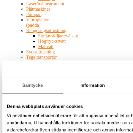
Laser/mätinstrument
Plåtmaskiner
Pumpar
Vibroplattor
(padda)
Rengöringsutrustning
Stoftavskiljare/våtsug
Högtryckstvätt
Mattvätt
Svetsutrustning
Tegeltransportör
Kärror/vagnar
El
&
energi
Värmefläktar
Samtycke
Information
Ytfräsar
Avspärrning
Skyltning
Avspärrning
Denna webbplats använder cookies
TMA
Vi använder enhetsidentifierare för att anpassa innehållet och
El &
energi
användarna, tillhandahålla funktioner för sociala medier och a
Belysning
vidarebefordrar även sådana identifierare och annan informatio
Byggbelysning