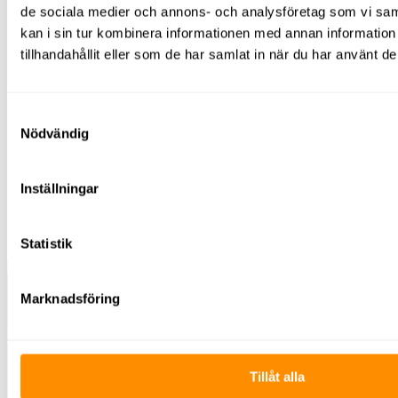
de sociala medier och annons- och analysföretag som vi s
Belysningsmast
Centraler
kan i sin tur kombinera informationen med annan informatio
Undercentraler
tillhandahållit eller som de har samlat in när du har använt de
Huvudcentraler
Byggbodscentraler
Kablage
Elverk
Samtyckesval
Kabelhjälpmedel
Nödvändig
Grönytehantering
Träd
Gräs/jord/mark
Inställningar
Plattläggning
Snö
Transport
Utbildningar
Statistik
Marknadsföring
Kontakt
020-44 78 10
Tillåt alla
Våra depåer