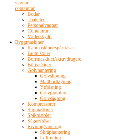
vagnar,
containrar
Bodar
Toaletter
Personalvagnar
Containrar
Väderskydd
Byggmaskiner
Kapmaskiner/spårfräsar
Bultpistoler
Borrmaskiner/skruvdragare
Bilmaskiner
Golvhantering
Golvslipning
Mattborttagning
Ytfräsning
Golvgjutning
Golvsågning
Kompressorer
Slipmaskiner
Spikpistoler
Sågar/fräsar
Rivning/sanering
Skräphantering
Luftrening