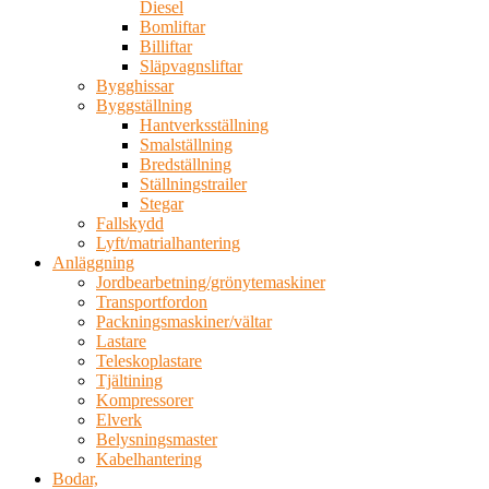
Diesel
Bomliftar
Billiftar
Släpvagnsliftar
Bygghissar
Byggställning
Hantverksställning
Smalställning
Bredställning
Ställningstrailer
Stegar
Fallskydd
Lyft/matrialhantering
Anläggning
Jordbearbetning/grönytemaskiner
Transportfordon
Packningsmaskiner/vältar
Lastare
Teleskoplastare
Tjältining
Kompressorer
Elverk
Belysningsmaster
Kabelhantering
Bodar,