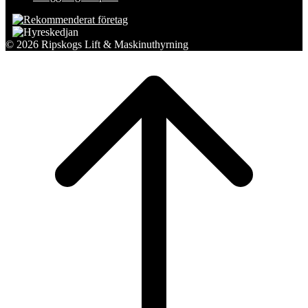
© 2026 Ripskogs Lift & Maskinuthyrning
Scroll
to
top