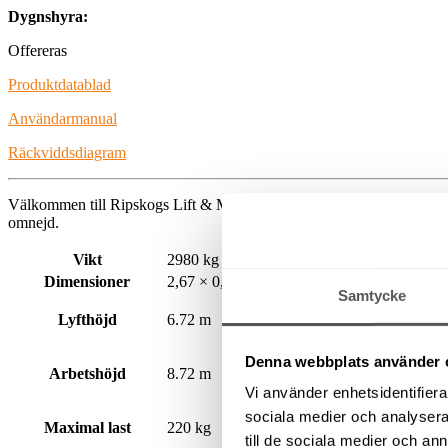
Dygnshyra:
Offereras
Produktdatablad
Användarmanual
Räckviddsdiagram
Välkommen till Ripskogs Lift & Maskinuthyrning när du behöver
hyr
omnejd.
Vikt
2980 kg
Dimensioner
2,67 × 0,99 × 1,99 m
Samtycke
Lyfthöjd
6.72 m
Denna webbplats använder 
Arbetshöjd
8.72 m
Vi använder enhetsidentifierar
sociala medier och analysera 
Maximal last
220 kg
till de sociala medier och a