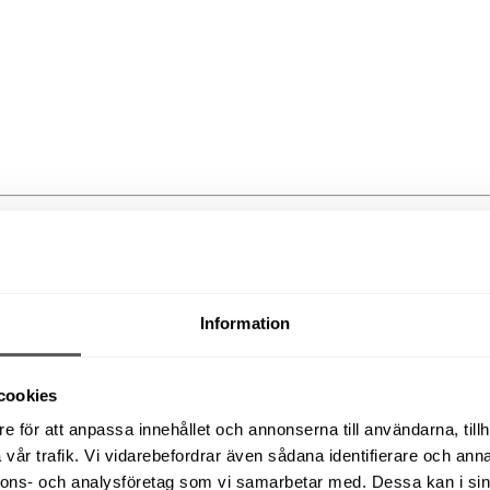
a pelarliftar
. Genom våra depåer i Norrköping, Linköping och Finspång e
Information
cookies
e för att anpassa innehållet och annonserna till användarna, tillh
vår trafik. Vi vidarebefordrar även sådana identifierare och anna
nnons- och analysföretag som vi samarbetar med. Dessa kan i sin