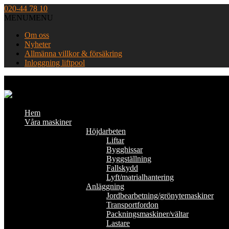
Skip
020-44 78 10
to
MENU
MENU
content
Om oss
Nyheter
Allmänna villkor & försäkring
Inloggning liftpool
Home
Hem
Våra maskiner
Höjdarbeten
Liftar
Bygghissar
Byggställning
Fallskydd
Lyft/matrialhantering
Anläggning
Jordbearbetning/grönytemaskiner
Transportfordon
Packningsmaskiner/vältar
Lastare