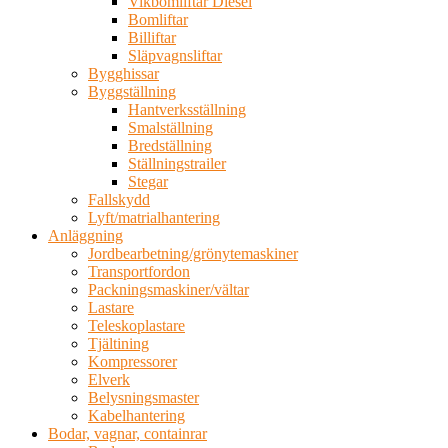
Vikbomliftar Diesel
Bomliftar
Billiftar
Släpvagnsliftar
Bygghissar
Byggställning
Hantverksställning
Smalställning
Bredställning
Ställningstrailer
Stegar
Fallskydd
Lyft/matrialhantering
Anläggning
Jordbearbetning/grönytemaskiner
Transportfordon
Packningsmaskiner/vältar
Lastare
Teleskoplastare
Tjältining
Kompressorer
Elverk
Belysningsmaster
Kabelhantering
Bodar, vagnar, containrar