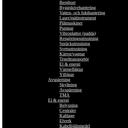
Bergborr
Byggskivehantering
Vatten- och fukthantering
Laser/mätinstrument
Plåtmaskiner
Pumpar
Vibroplattor (padda)
Rengöringsutrustning
Spräckutrustning
Svetsutrustning
Kärror/vagnar
Tegeltransportör
El & energi
Värmefläktar
Ytfräsar
Avspärrning
Skyltning
Avspärrning
TMA
El & energi
Belysning
Centraler
Kablage
Elverk
Kabelhjälpmedel