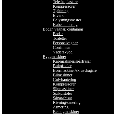
Teleskoplastare
Kompressorer
Tjältining
Elverk
Belysningsmaster
Kabelhantering
Bodar, vagnar, containrar
Bodar
Toaletter
Personalvagnar
Containrar
Väderskydd
Byggmaskiner
Kapmaskiner/spårfräsar
Bultpistoler
Borrmaskiner/skruvdragare
Bilmaskiner
Golvhantering
Kompressorer
Slipmaskiner
Spikpistoler
Sågar/fräsar
Rivning/sanering
Armering
Betongmaskiner