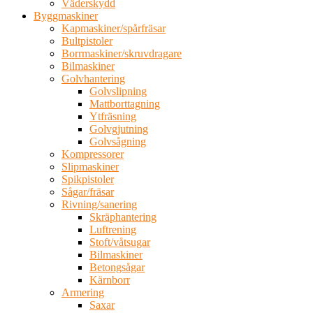
Väderskydd
Byggmaskiner
Kapmaskiner/spårfräsar
Bultpistoler
Borrmaskiner/skruvdragare
Bilmaskiner
Golvhantering
Golvslipning
Mattborttagning
Ytfräsning
Golvgjutning
Golvsågning
Kompressorer
Slipmaskiner
Spikpistoler
Sågar/fräsar
Rivning/sanering
Skräphantering
Luftrening
Stoft/våtsugar
Bilmaskiner
Betongsågar
Kärnborr
Armering
Saxar