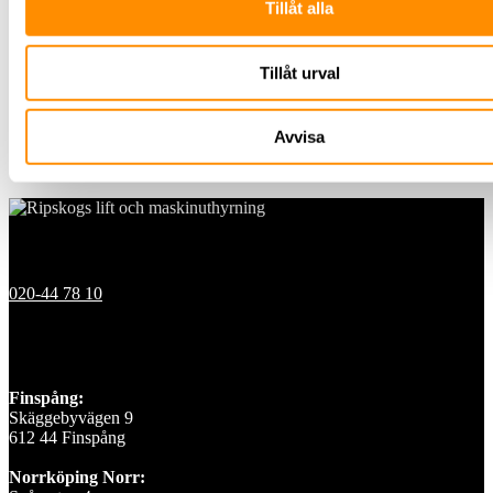
Tillåt alla
Elverk
Kabelhjälpmedel
Grönytehantering
Träd
Tillåt urval
Gräs/jord/mark
Plattläggning
Snö
Avvisa
Transport
Utbildningar
Kontakt
020-44 78 10
Våra depåer
Finspång:
Skäggebyvägen 9
612 44 Finspång
Norrköping Norr: