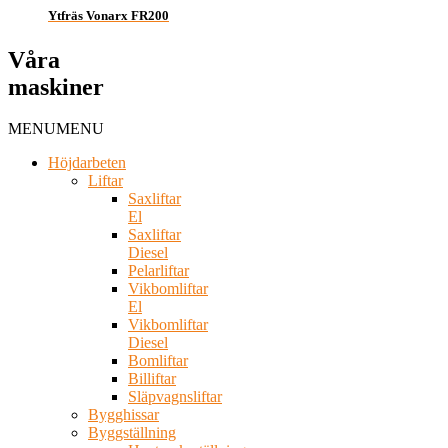
Ytfräs Vonarx FR200
Våra
maskiner
MENU
MENU
Höjdarbeten
Liftar
Saxliftar
El
Saxliftar
Diesel
Pelarliftar
Vikbomliftar
El
Vikbomliftar
Diesel
Bomliftar
Billiftar
Släpvagnsliftar
Bygghissar
Byggställning