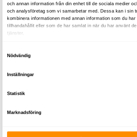
Stoftavskiljare/våtsug
och annan information från din enhet till de sociala medier o
Högtryckstvätt
och analysföretag som vi samarbetar med. Dessa kan i sin t
Mattvätt
kombinera informationen med annan information som du har
Svetsutrustning
Tegeltransportör
tillhandahållit eller som de har samlat in när du har använt d
Kärror/vagnar
tjänster.
El
&
energi
Samtyckesval
Värmefläktar
Nödvändig
Ytfräsar
Avspärrning
Skyltning
Avspärrning
Inställningar
TMA
El &
energi
Statistik
Belysning
Byggbelysning
Belysningsmast
Marknadsföring
Centraler
Undercentraler
Huvudcentraler
Byggbodscentraler
Kablage