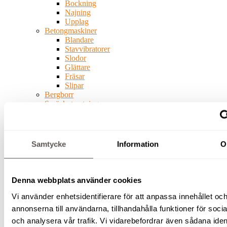
Bockning
Najning
Upplag
Betongmaskiner
Blandare
Stavvibratorer
Slodor
Glättare
Fräsar
Slipar
Bergborr
Spräckutrustning
Byggskivehantering
Vatten-
och
fukthantering
Samtycke
Information
O
Pumpar
Avfuktare
Våtsugar
Laser/mätinstrument
Denna webbplats använder cookies
Plåtmaskiner
Pumpar
Vi använder enhetsidentifierare för att anpassa innehållet oc
Vibroplattor
annonserna till användarna, tillhandahålla funktioner för soci
(padda)
och analysera vår trafik. Vi vidarebefordrar även sådana ident
Rengöringsutrustning