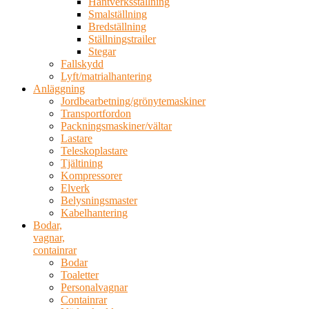
Hantverksställning
Smalställning
Bredställning
Ställningstrailer
Stegar
Fallskydd
Lyft/matrialhantering
Anläggning
Jordbearbetning/grönytemaskiner
Transportfordon
Packningsmaskiner/vältar
Lastare
Teleskoplastare
Tjältining
Kompressorer
Elverk
Belysningsmaster
Kabelhantering
Bodar,
vagnar,
containrar
Bodar
Toaletter
Personalvagnar
Containrar