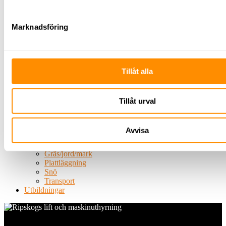
Avspärrning
TMA
El &
Marknadsföring
energi
Belysning
Byggbelysning
Belysningsmast
Tillåt alla
Centraler
Undercentraler
Huvudcentraler
Byggbodscentraler
Tillåt urval
Kablage
Elverk
Kabelhjälpmedel
Avvisa
Grönytehantering
Träd
Gräs/jord/mark
Plattläggning
Snö
Transport
Utbildningar