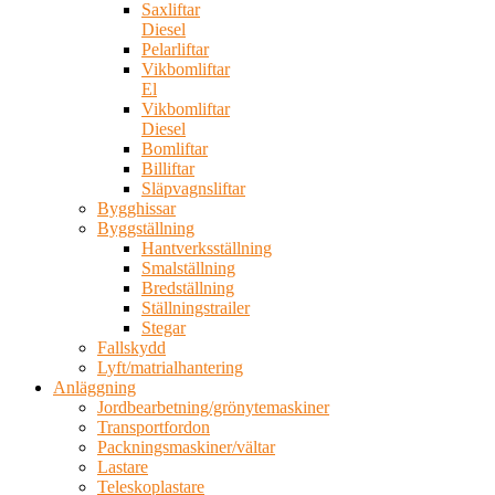
Saxliftar
Diesel
Pelarliftar
Vikbomliftar
El
Vikbomliftar
Diesel
Bomliftar
Billiftar
Släpvagnsliftar
Bygghissar
Byggställning
Hantverksställning
Smalställning
Bredställning
Ställningstrailer
Stegar
Fallskydd
Lyft/matrialhantering
Anläggning
Jordbearbetning/grönytemaskiner
Transportfordon
Packningsmaskiner/vältar
Lastare
Teleskoplastare