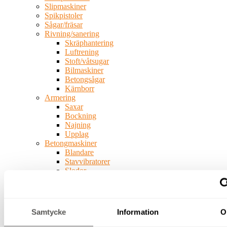
Slipmaskiner
Spikpistoler
Sågar/fräsar
Rivning/sanering
Skräphantering
Luftrening
Stoft/våtsugar
Bilmaskiner
Betongsågar
Kärnborr
Armering
Saxar
Bockning
Najning
Upplag
Betongmaskiner
Blandare
Stavvibratorer
Slodor
Glättare
Fräsar
Slipar
Bergborr
Samtycke
Information
O
Spräckutrustning
Byggskivehantering