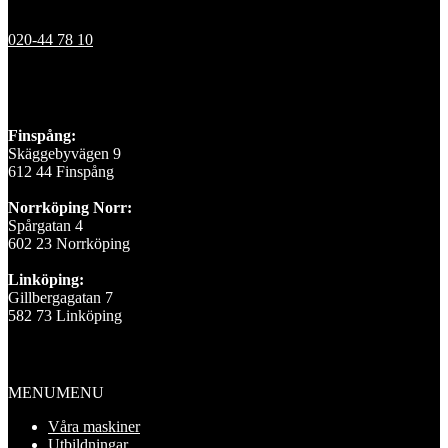
Kontakt
020-44 78 10
Våra depåer
Finspång:
Skäggebyvägen 9
612 44 Finspång
Norrköping Norr:
Spårgatan 4
602 23 Norrköping
Linköping:
Gillbergagatan 7
582 73 Linköping
Information
MENU
MENU
Våra maskiner
Utbildningar