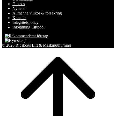
Om oss
Nyheter
Allmänna villkor & försäkring
Kontakt
Integritetspolicy
Inloggning Liftpool
© 2026 Ripskogs Lift & Maskinuthyrning
Scroll
to
top