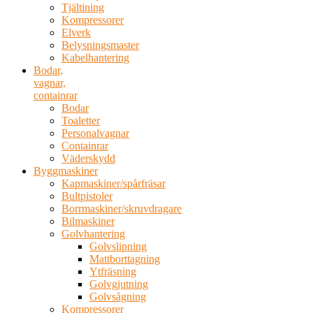
Tjältining
Kompressorer
Elverk
Belysningsmaster
Kabelhantering
Bodar,
vagnar,
containrar
Bodar
Toaletter
Personalvagnar
Containrar
Väderskydd
Byggmaskiner
Kapmaskiner/spårfräsar
Bultpistoler
Borrmaskiner/skruvdragare
Bilmaskiner
Golvhantering
Golvslipning
Mattborttagning
Ytfräsning
Golvgjutning
Golvsågning
Kompressorer