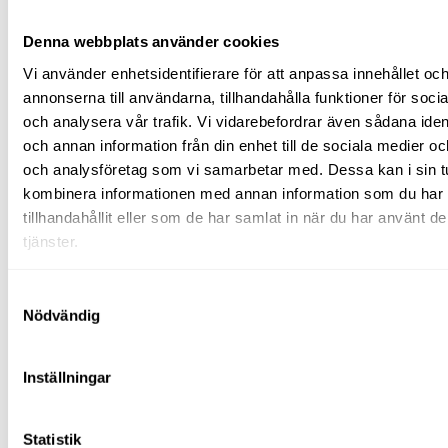
Vatten-
och
Denna webbplats använder cookies
fukthantering
Pumpar
Vi använder enhetsidentifierare för att anpassa innehållet oc
Avfuktare
annonserna till användarna, tillhandahålla funktioner för soci
Våtsugar
och analysera vår trafik. Vi vidarebefordrar även sådana ident
Laser/mätinstrument
Plåtmaskiner
och annan information från din enhet till de sociala medier o
Pumpar
och analysföretag som vi samarbetar med. Dessa kan i sin t
Vibroplattor
kombinera informationen med annan information som du har
(padda)
Rengöringsutrustning
tillhandahållit eller som de har samlat in när du har använt d
Stoftavskiljare/våtsug
tjänster.
Högtryckstvätt
Mattvätt
Svetsutrustning
Samtyckesval
Tegeltransportör
Nödvändig
Kärror/vagnar
El
&
energi
Inställningar
Värmefläktar
Ytfräsar
Avspärrning
Statistik
Skyltning