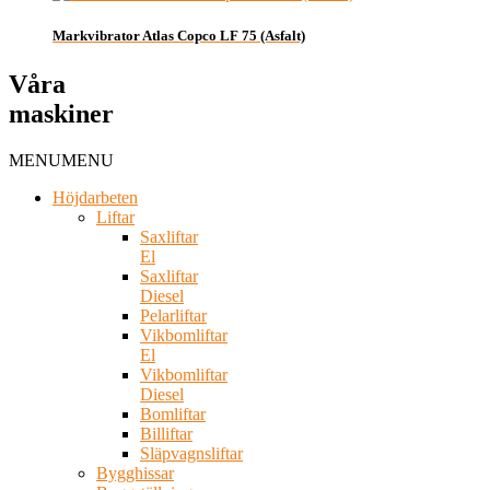
Markvibrator Atlas Copco LF 75 (Asfalt)
Våra
maskiner
MENU
MENU
Höjdarbeten
Liftar
Saxliftar
El
Saxliftar
Diesel
Pelarliftar
Vikbomliftar
El
Vikbomliftar
Diesel
Bomliftar
Billiftar
Släpvagnsliftar
Bygghissar