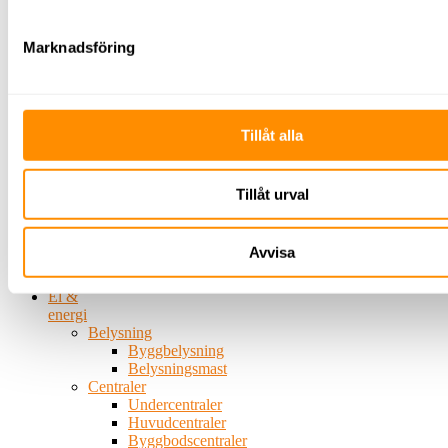
Rengöringsutrustning
Stoftavskiljare/våtsug
Högtryckstvätt
Marknadsföring
Mattvätt
Svetsutrustning
Tegeltransportör
Kärror/vagnar
El
Tillåt alla
&
energi
Värmefläktar
Tillåt urval
Ytfräsar
Avspärrning
Skyltning
Avvisa
Avspärrning
TMA
El &
energi
Belysning
Byggbelysning
Belysningsmast
Centraler
Undercentraler
Huvudcentraler
Byggbodscentraler