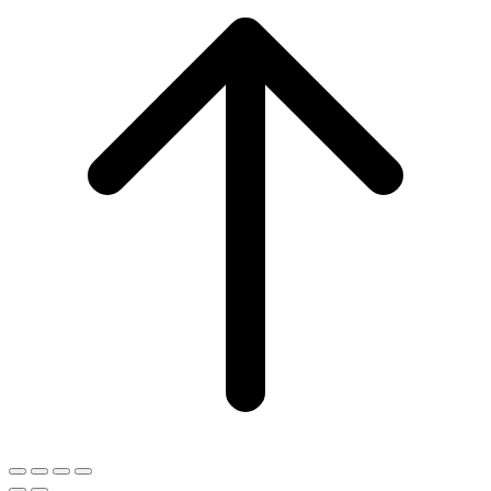
to
top