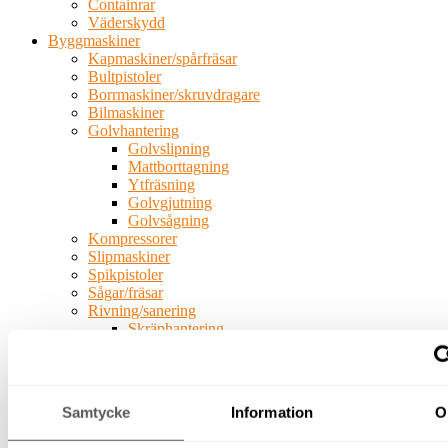
Containrar
Väderskydd
Byggmaskiner
Kapmaskiner/spårfräsar
Bultpistoler
Borrmaskiner/skruvdragare
Bilmaskiner
Golvhantering
Golvslipning
Mattborttagning
Ytfräsning
Golvgjutning
Golvsågning
Kompressorer
Slipmaskiner
Spikpistoler
Sågar/fräsar
Rivning/sanering
Skräphantering
Luftrening
Stoft/våtsugar
Bilmaskiner
Betongsågar
Samtycke
Information
O
Kärnborr
Armering