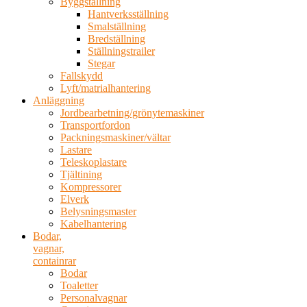
Byggställning
Hantverksställning
Smalställning
Bredställning
Ställningstrailer
Stegar
Fallskydd
Lyft/matrialhantering
Anläggning
Jordbearbetning/grönytemaskiner
Transportfordon
Packningsmaskiner/vältar
Lastare
Teleskoplastare
Tjältining
Kompressorer
Elverk
Belysningsmaster
Kabelhantering
Bodar,
vagnar,
containrar
Bodar
Toaletter
Personalvagnar