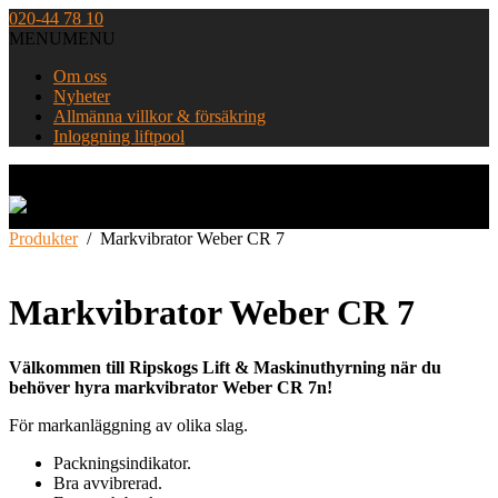
Skip
020-44 78 10
to
MENU
MENU
content
Om oss
Nyheter
Allmänna villkor & försäkring
Inloggning liftpool
Home
Produkter
/
Markvibrator Weber CR 7
Markvibrator Weber CR 7
Välkommen till Ripskogs Lift & Maskinuthyrning när du
behöver hyra markvibrator Weber CR 7n!
För markanläggning av olika slag.
Packningsindikator.
Bra avvibrerad.