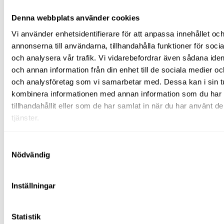
Saxar
Bockning
Denna webbplats använder cookies
Najning
Upplag
Vi använder enhetsidentifierare för att anpassa innehållet oc
Betongmaskiner
annonserna till användarna, tillhandahålla funktioner för soci
Blandare
Stavvibratorer
och analysera vår trafik. Vi vidarebefordrar även sådana ident
Slodor
och annan information från din enhet till de sociala medier o
Glättare
och analysföretag som vi samarbetar med. Dessa kan i sin t
Fräsar
Slipar
kombinera informationen med annan information som du har
Bergborr
tillhandahållit eller som de har samlat in när du har använt d
Spräckutrustning
tjänster.
Byggskivehantering
Vatten-
och
Samtyckesval
fukthantering
Nödvändig
Pumpar
Avfuktare
Våtsugar
Laser/mätinstrument
Inställningar
Plåtmaskiner
Pumpar
Vibroplattor
Statistik
(padda)