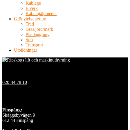
Kablage
Elverk
Kabelhjälpmedel
Grönytehantering
Träd
Gräs/jord/mark
Plattläggning
Snö
Transport
Utbildningar
Kontakt
020-44 78 10
Våra depåer
Finspång:
Skäggebyvägen 9
612 44 Finspång