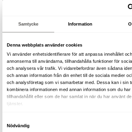
hydraulikfunktionen. I och med konstruktionen begränsas
hissens lyfthöjd av längden på hydraularmarna.
Installation av en hydraulhiss är mycket enkelt och det behövs
inget mer än att underlaget är jämnt. Det viktiga är att hissens
Samtycke
Information
O
stödben får ett stadigt och jämnt underlag.
Jämfört med en kuggstångsdriven hiss tar en hydraulhiss upp
större yta på arbetsplatsen. Exakt hur stor plats hissen tar upp på
Denna webbplats använder cookies
marken avgörs av konstruktionens totala storlek och lyftkorgens
mått.
Vi använder enhetsidentifierare för att anpassa innehållet oc
annonserna till användarna, tillhandahålla funktioner för soci
Även om hissmodellen tar upp lite större plats och inte har
och analysera vår trafik. Vi vidarebefordrar även sådana ident
samma höjdkapacitet som en kuggstångshiss, samt kan vara lite
otymplig att transportera till arbetsplatsen, har den sina fördelar.
och annan information från din enhet till de sociala medier o
Då den står på hjul är den enkelt att flytta under arbetets gång.
och analysföretag som vi samarbetar med. Dessa kan i sin t
Den har också stor lyftkapacitet när det gäller lägre höjder.
kombinera informationen med annan information som du har
tillhandahållit eller som de har samlat in när du har använt d
tjänster.
SE VÅRA BYGGHISSAR HÄR
Samtyckesval
Nödvändig