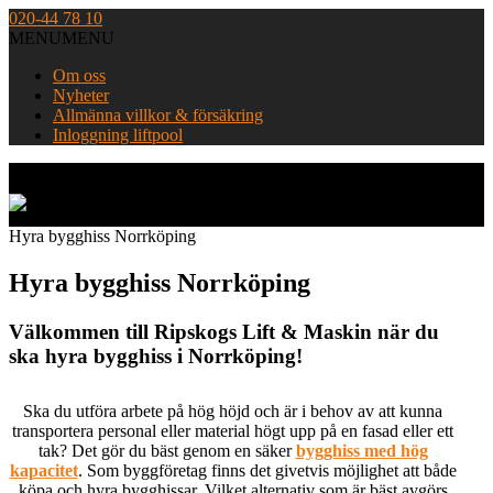
Skip
020-44 78 10
to
MENU
MENU
content
Om oss
Nyheter
Allmänna villkor & försäkring
Inloggning liftpool
Home
Hyra bygghiss Norrköping
Hyra bygghiss Norrköping
Välkommen till Ripskogs Lift & Maskin när du
ska hyra bygghiss i Norrköping!
Ska du utföra arbete på hög höjd och är i behov av att kunna
transportera personal eller material högt upp på en fasad eller ett
tak? Det gör du bäst genom en säker
bygghiss med hög
kapacitet
. Som byggföretag finns det givetvis möjlighet att både
köpa och hyra bygghissar. Vilket alternativ som är bäst avgörs