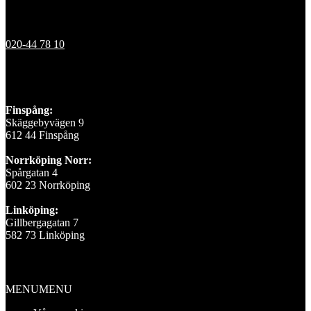
Kontakt
020-44 78 10
Våra depåer
Finspång:
Skäggebyvägen 9
612 44 Finspång
Norrköping Norr:
Spårgatan 4
602 23 Norrköping
Linköping:
Gillbergagatan 7
582 73 Linköping
Information
MENU
MENU