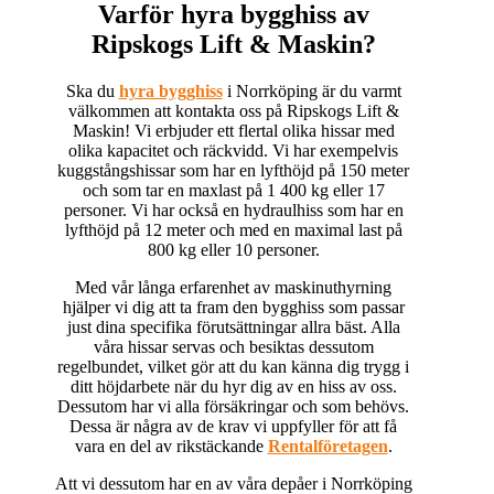
Varför hyra bygghiss av
Ripskogs Lift & Maskin?
Ska du
hyra bygghiss
i Norrköping är du varmt
välkommen att kontakta oss på Ripskogs Lift &
Maskin! Vi erbjuder ett flertal olika hissar med
olika kapacitet och räckvidd. Vi har exempelvis
kuggstångshissar som har en lyfthöjd på 150 meter
och som tar en maxlast på 1 400 kg eller 17
personer. Vi har också en hydraulhiss som har en
lyfthöjd på 12 meter och med en maximal last på
800 kg eller 10 personer.
Med vår långa erfarenhet av maskinuthyrning
hjälper vi dig att ta fram den bygghiss som passar
just dina specifika förutsättningar allra bäst. Alla
våra hissar servas och besiktas dessutom
regelbundet, vilket gör att du kan känna dig trygg i
ditt höjdarbete när du hyr dig av en hiss av oss.
Dessutom har vi alla försäkringar och som behövs.
Dessa är några av de krav vi uppfyller för att få
vara en del av rikstäckande
Rentalföretagen
.
Att vi dessutom har en av våra depåer i Norrköping