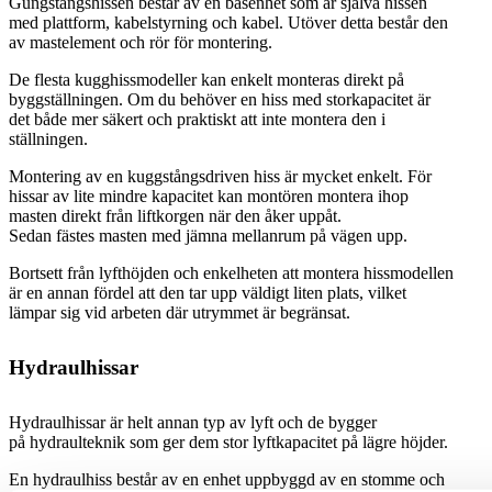
Gungstångshissen består av en basenhet som är själva hissen
med plattform, kabelstyrning och kabel. Utöver detta består den
av mastelement och rör för montering.
De flesta kugghissmodeller kan enkelt monteras direkt på
byggställningen. Om du behöver en hiss med storkapacitet är
det både mer säkert och praktiskt att inte montera den i
ställningen.
Montering av en kuggstångsdriven hiss är mycket enkelt. För
hissar av lite mindre kapacitet kan montören montera ihop
masten direkt från liftkorgen när den åker uppåt.
Sedan fästes masten med jämna mellanrum på vägen upp.
Bortsett från lyfthöjden och enkelheten att montera hissmodellen
är en annan fördel att den tar upp väldigt liten plats, vilket
lämpar sig vid arbeten där utrymmet är begränsat.
Hydraulhissar
Hydraulhissar är helt annan typ av lyft och de bygger
på hydraulteknik som ger dem stor lyftkapacitet på lägre höjder.
En hydraulhiss består av en enhet uppbyggd av en stomme och