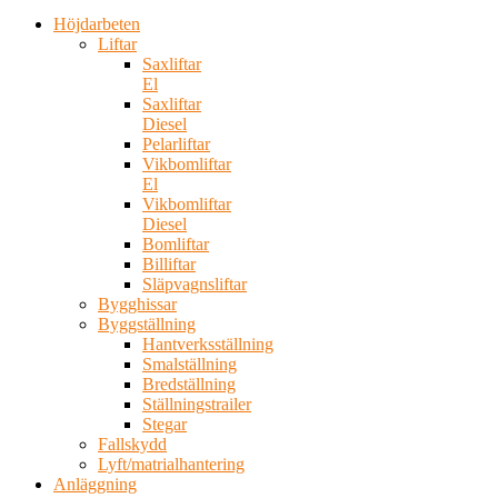
Höjdarbeten
Liftar
Saxliftar
El
Saxliftar
Diesel
Pelarliftar
Vikbomliftar
El
Vikbomliftar
Diesel
Bomliftar
Billiftar
Släpvagnsliftar
Bygghissar
Byggställning
Hantverksställning
Smalställning
Bredställning
Ställningstrailer
Stegar
Fallskydd
Lyft/matrialhantering
Anläggning