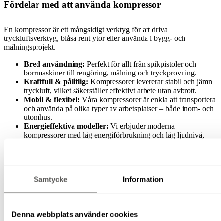
Fördelar med att använda kompressor
En kompressor är ett mångsidigt verktyg för att driva
tryckluftsverktyg, blåsa rent ytor eller använda i bygg- och
målningsprojekt.
Bred användning:
Perfekt för allt från spikpistoler och
borrmaskiner till rengöring, målning och tryckprovning.
Kraftfull & pålitlig:
Kompressorer levererar stabil och jämn
tryckluft, vilket säkerställer effektivt arbete utan avbrott.
Mobil & flexibel:
Våra kompressorer är enkla att transportera
och använda på olika typer av arbetsplatser – både inom- och
utomhus.
Energieffektiva modeller:
Vi erbjuder moderna
kompressorer med låg energiförbrukning och låg ljudnivå,
anpassade för både små och stora projekt.
Därför ska du hyra kompressor istället för att köpa
Samtycke
Information
Att hyra kompressor är ett smart och kostnadseffektivt alternativ –
oavsett om du behöver den för en dag eller flera veckor.
Denna webbplats använder cookies
Spara pengar:
Du slipper dyra inköp, förvaring och