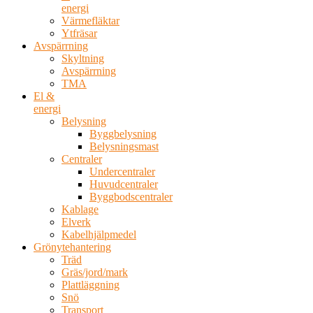
energi
Värmefläktar
Ytfräsar
Avspärrning
Skyltning
Avspärrning
TMA
El &
energi
Belysning
Byggbelysning
Belysningsmast
Centraler
Undercentraler
Huvudcentraler
Byggbodscentraler
Kablage
Elverk
Kabelhjälpmedel
Grönytehantering
Träd
Gräs/jord/mark
Plattläggning
Snö
Transport