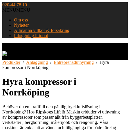
Skip
020-44 78 10
to
MENU
MENU
content
Om oss
Nyheter
Allmänna villkor & försäkring
Inloggning liftpool
Home
Produkter
/
Anläggning
/
Entreprenaduthyrning
/
Hyra
kompressor i Norrköping
Hyra kompressor i
Norrköping
Behöver du en kraftfull och pålitlig tryckluftslösning i
Norrköping? Hos Ripskogs Lift & Maskin erbjuder vi uthyrning
av kompressorer som passar allt från byggarbetsplatser,
verkstäder , bergborrning, målerijobb och rengöring. Våra
maskiner är enkla att använda och tillgängliga för både företag