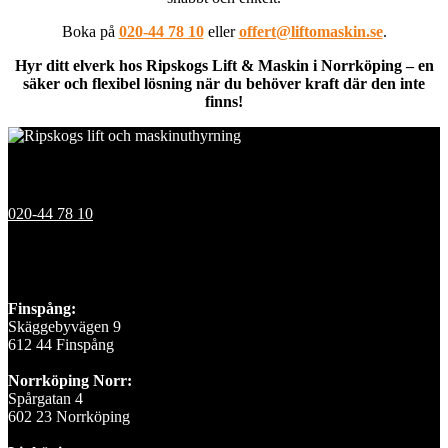
Boka på
020-44 78 10
eller
offert@liftomaskin.se
.
Hyr ditt elverk hos Ripskogs Lift & Maskin i Norrköping – en
säker och flexibel lösning när du behöver kraft där den inte
finns!
Kontakt
020-44 78 10
Våra depåer
Finspång:
Skäggebyvägen 9
612 44 Finspång
Norrköping Norr:
Spårgatan 4
602 23 Norrköping