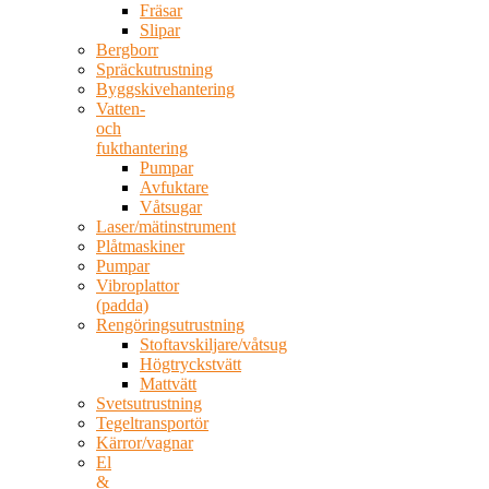
Fräsar
Slipar
Bergborr
Spräckutrustning
Byggskivehantering
Vatten-
och
fukthantering
Pumpar
Avfuktare
Våtsugar
Laser/mätinstrument
Plåtmaskiner
Pumpar
Vibroplattor
(padda)
Rengöringsutrustning
Stoftavskiljare/våtsug
Högtryckstvätt
Mattvätt
Svetsutrustning
Tegeltransportör
Kärror/vagnar
El
&