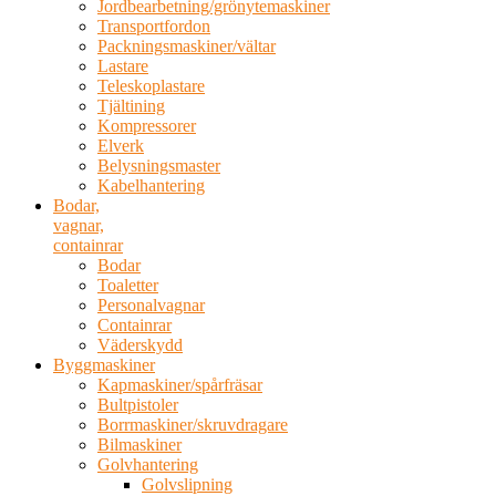
Jordbearbetning/grönytemaskiner
Transportfordon
Packningsmaskiner/vältar
Lastare
Teleskoplastare
Tjältining
Kompressorer
Elverk
Belysningsmaster
Kabelhantering
Bodar,
vagnar,
containrar
Bodar
Toaletter
Personalvagnar
Containrar
Väderskydd
Byggmaskiner
Kapmaskiner/spårfräsar
Bultpistoler
Borrmaskiner/skruvdragare
Bilmaskiner
Golvhantering
Golvslipning