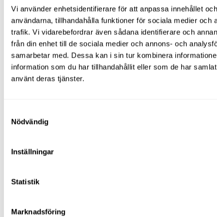
servicekostnader. Du betalar bara för tiden du använder den.
Vi använder enhetsidentifierare för att anpassa innehållet och
Alltid rätt modell:
Välj en kompressor som passar just ditt
användarna, tillhandahålla funktioner för sociala medier och 
projekt – oavsett om du behöver hög kapacitet eller en liten,
trafik. Vi vidarebefordrar även sådana identifierare och anna
portabel modell.
Inget underhåll:
Våra kompressorer är servade, testade och
från din enhet till de sociala medier och annons- och analysf
klara att användas – du slipper tänka på reparationer.
samarbetar med. Dessa kan i sin tur kombinera informatio
Snabb leverans:
Du kan själv hämta kompressorn eller få
information som du har tillhandahållit eller som de har samlat
den levererad till din arbetsplats i Norrköping – vi ordnar det
som passar dig bäst.
använt deras tjänster.
Enkel bokföring:
Hyreskostnaden kan bokföras som en
löpande kostnad istället för att binda kapital i ett inköp.
Samtyckesval
Nödvändig
Inställningar
Statistik
Därför ska du hyra kompressor
hos Ripskogs Lift & Maskin i
Norrköping
Marknadsföring