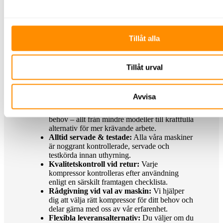
Vi är en lokal maskinuthyrare med depåer i
Norrköping, Linköping och Finspång, och hyr ut
Tillåt alla
kompressorer till hela Östergötland och intilliggande
regioner. Våra kunder väljer oss för vår erfarenhet,
tillgänglighet och service.
Tillåt urval
Snabb hjälp vid problem:
Om något
krånglar med kompressorn kan vi ofta vara på
plats inom en timme. I 90 % av fallen löser vi
Avvisa
problemet direkt på plats.
Stort utbud:
Vi har kompressorer för olika
behov – allt från mindre modeller till kraftfulla
alternativ för mer krävande arbete.
Alltid servade & testade:
Alla våra maskiner
är noggrant kontrollerade, servade och
testkörda innan uthyrning.
Kvalitetskontroll vid retur:
Varje
kompressor kontrolleras efter användning
enligt en särskilt framtagen checklista.
Rådgivning vid val av maskin:
Vi hjälper
dig att välja rätt kompressor för ditt behov och
delar gärna med oss av vår erfarenhet.
Flexibla leveransalternativ:
Du väljer om du