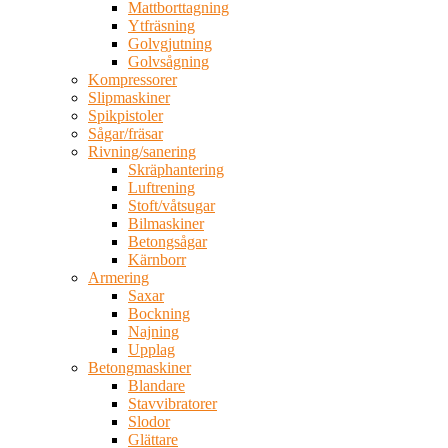
Mattborttagning
Ytfräsning
Golvgjutning
Golvsågning
Kompressorer
Slipmaskiner
Spikpistoler
Sågar/fräsar
Rivning/sanering
Skräphantering
Luftrening
Stoft/våtsugar
Bilmaskiner
Betongsågar
Kärnborr
Armering
Saxar
Bockning
Najning
Upplag
Betongmaskiner
Blandare
Stavvibratorer
Slodor
Glättare