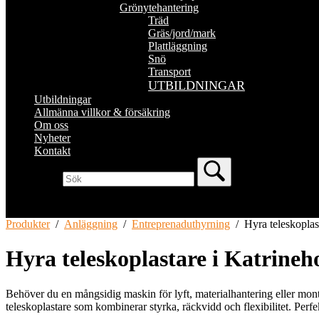
Grönytehantering
Träd
Gräs/jord/mark
Plattläggning
Snö
Transport
UTBILDNINGAR
Utbildningar
Allmänna villkor & försäkring
Om oss
Nyheter
Kontakt
Produkter
/
Anläggning
/
Entreprenaduthyrning
/
Hyra teleskoplas
Hyra teleskoplastare i Katrine
Behöver du en mångsidig maskin för lyft, materialhantering eller mon
teleskoplastare som kombinerar styrka, räckvidd och flexibilitet. Per