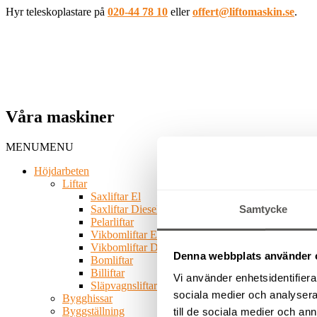
Hyr teleskoplastare på
020-44 78 10
eller
offert@liftomaskin.se
.
Våra maskiner
MENU
MENU
Höjdarbeten
Liftar
Saxliftar El
Saxliftar Diesel
Samtycke
Pelarliftar
Vikbomliftar El
Vikbomliftar Diesel
Denna webbplats använder 
Bomliftar
Billiftar
Vi använder enhetsidentifierar
Släpvagnsliftar
sociala medier och analysera 
Bygghissar
Byggställning
till de sociala medier och a