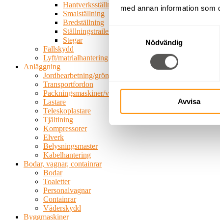
Hantverksställning
med annan information som du 
Smalställning
Bredställning
Samtyckesval
Ställningstrailer
Stegar
Nödvändig
Fallskydd
Lyft/matrialhantering
Anläggning
Jordbearbetning/grönytemaskiner
Transportfordon
Packningsmaskiner/vältar
Avvisa
Lastare
Teleskoplastare
Tjältining
Kompressorer
Elverk
Belysningsmaster
Kabelhantering
Bodar, vagnar, containrar
Bodar
Toaletter
Personalvagnar
Containrar
Väderskydd
Byggmaskiner