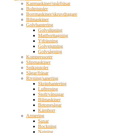
Kapmaskiner/spårfräsar
Bultpistoler
Borrmaskiner/skruvdragare
Bilmaskiner
Golvhantering
Golvslipning
Mattborttagning
Ytfräsning
Golvgjutning
Golvsågning
Kompressorer
Slipmaskiner
Spikpistoler
Sågar/fräsar
Rivning/sanering
Skräphantering
Luftrening
Stoft/våtsugar
Bilmaskiner
Betongsågar
Kärnborr
Armering
Saxar
Bockning
Najning