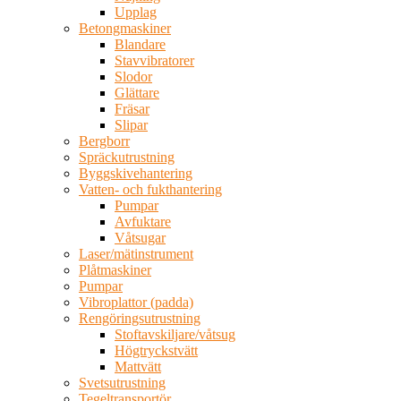
Upplag
Betongmaskiner
Blandare
Stavvibratorer
Slodor
Glättare
Fräsar
Slipar
Bergborr
Spräckutrustning
Byggskivehantering
Vatten- och fukthantering
Pumpar
Avfuktare
Våtsugar
Laser/mätinstrument
Plåtmaskiner
Pumpar
Vibroplattor (padda)
Rengöringsutrustning
Stoftavskiljare/våtsug
Högtryckstvätt
Mattvätt
Svetsutrustning
Tegeltransportör