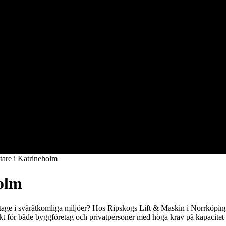
tare i Katrineholm
holm
tage i svåråtkomliga miljöer? Hos Ripskogs Lift & Maskin i Norrköping
fekt för både byggföretag och privatpersoner med höga krav på kapacitet 