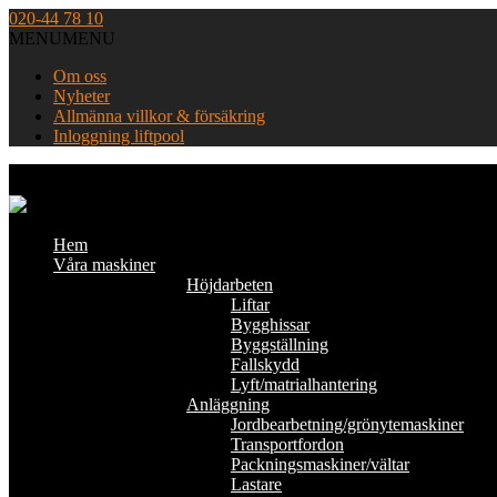
Skip
020-44 78 10
to
MENU
MENU
content
Om oss
Nyheter
Allmänna villkor & försäkring
Inloggning liftpool
Home
Hem
Våra maskiner
Höjdarbeten
Liftar
Bygghissar
Byggställning
Fallskydd
Lyft/matrialhantering
Anläggning
Jordbearbetning/grönytemaskiner
Transportfordon
Packningsmaskiner/vältar
Lastare