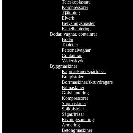
Teleskoplastare
Kompressorer
Tjältining
Elverk
Belysningsmaster
Kabelhantering
Bodar, vagnar, containrar
Bodar
Toaletter
Personalvagnar
Containrar
Väderskydd
Byggmaskiner
Kapmaskiner/spårfräsar
Bultpistoler
Borrmaskiner/skruvdragare
Bilmaskiner
Golvhantering
Kompressorer
Slipmaskiner
Spikpistoler
Sågar/fräsar
Rivning/sanering
Armering
Betongmaskiner