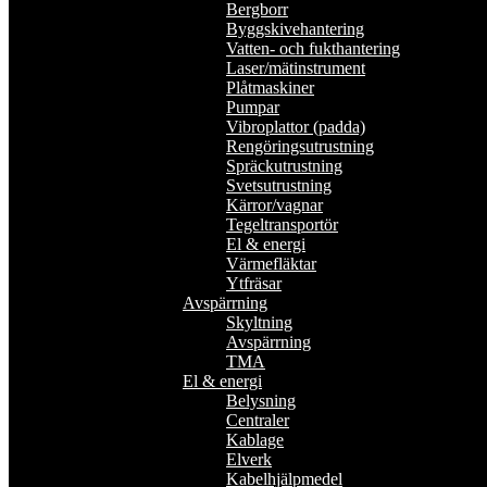
Bergborr
Byggskivehantering
Vatten- och fukthantering
Laser/mätinstrument
Plåtmaskiner
Pumpar
Vibroplattor (padda)
Rengöringsutrustning
Spräckutrustning
Svetsutrustning
Kärror/vagnar
Tegeltransportör
El & energi
Värmefläktar
Ytfräsar
Avspärrning
Skyltning
Avspärrning
TMA
El & energi
Belysning
Centraler
Kablage
Elverk
Kabelhjälpmedel