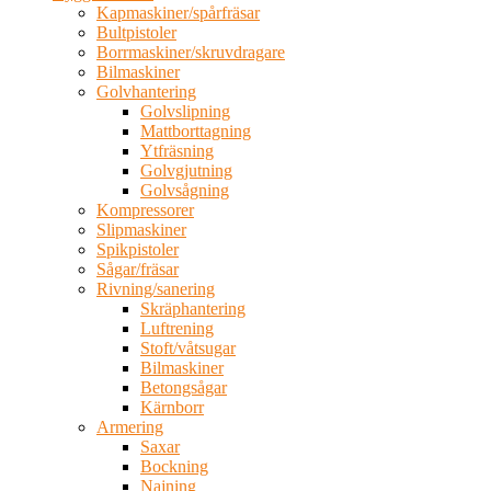
Kapmaskiner/spårfräsar
Bultpistoler
Borrmaskiner/skruvdragare
Bilmaskiner
Golvhantering
Golvslipning
Mattborttagning
Ytfräsning
Golvgjutning
Golvsågning
Kompressorer
Slipmaskiner
Spikpistoler
Sågar/fräsar
Rivning/sanering
Skräphantering
Luftrening
Stoft/våtsugar
Bilmaskiner
Betongsågar
Kärnborr
Armering
Saxar
Bockning
Najning