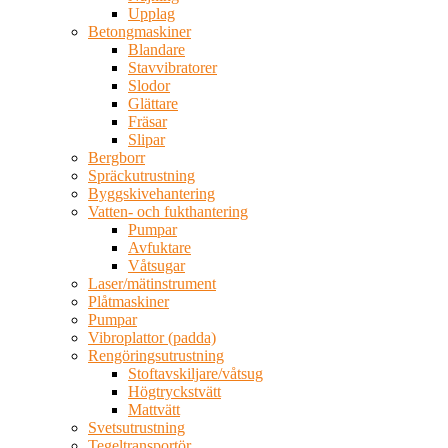
Upplag
Betongmaskiner
Blandare
Stavvibratorer
Slodor
Glättare
Fräsar
Slipar
Bergborr
Spräckutrustning
Byggskivehantering
Vatten- och fukthantering
Pumpar
Avfuktare
Våtsugar
Laser/mätinstrument
Plåtmaskiner
Pumpar
Vibroplattor (padda)
Rengöringsutrustning
Stoftavskiljare/våtsug
Högtryckstvätt
Mattvätt
Svetsutrustning
Tegeltransportör