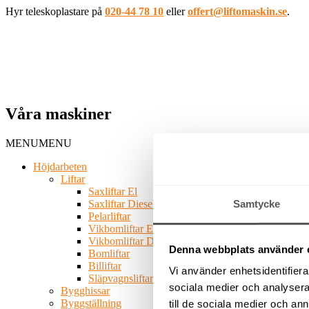
Hyr teleskoplastare på
020-44 78 10
eller
offert@liftomaskin.se
.
Våra maskiner
MENU
MENU
Höjdarbeten
Liftar
Saxliftar El
Saxliftar Diesel
Samtycke
Pelarliftar
Vikbomliftar El
Vikbomliftar Diesel
Denna webbplats använder 
Bomliftar
Billiftar
Vi använder enhetsidentifierar
Släpvagnsliftar
sociala medier och analysera 
Bygghissar
Byggställning
till de sociala medier och a