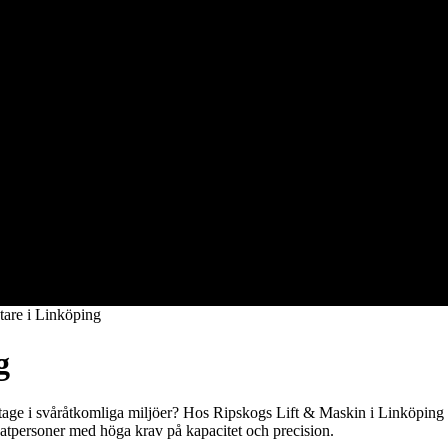
tare i Linköping
g
tage i svåråtkomliga miljöer? Hos Ripskogs Lift & Maskin i Linköping 
ivatpersoner med höga krav på kapacitet och precision.