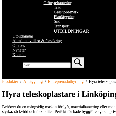
Grönytehantering
Träd
Gräs/jord/mark
Plattläggning
Snö
Transport
UTBILDNINGAR
Utbildningar
Allmänna villkor & försäkring
Om oss
Nyheter
Kontakt
Produkter
/
Anläggning
/
Entreprenaduthyrning
/
Hyra teleskoplas
Hyra teleskoplastare i Linköpin
Behöver du en mångsidig maskin för lyft, materialhantering eller mon
styrka, räckvidd och flexibilitet. Perfekt för både byggföretag och pr