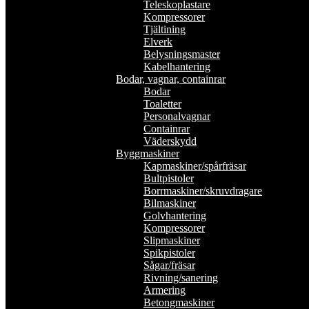
Teleskoplastare
Kompressorer
Tjältining
Elverk
Belysningsmaster
Kabelhantering
Bodar, vagnar, containrar
Bodar
Toaletter
Personalvagnar
Containrar
Väderskydd
Byggmaskiner
Kapmaskiner/spårfräsar
Bultpistoler
Borrmaskiner/skruvdragare
Bilmaskiner
Golvhantering
Kompressorer
Slipmaskiner
Spikpistoler
Sågar/fräsar
Rivning/sanering
Armering
Betongmaskiner