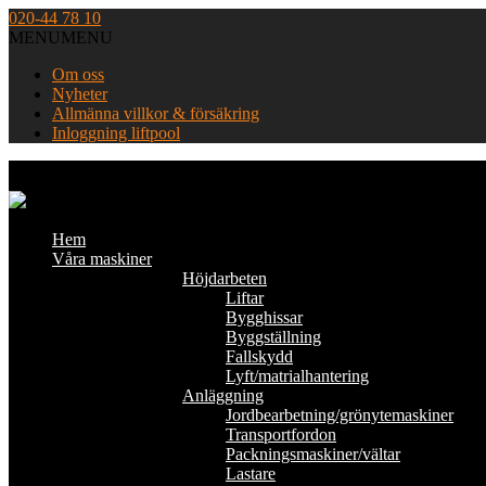
Skip
020-44 78 10
to
MENU
MENU
content
Om oss
Nyheter
Allmänna villkor & försäkring
Inloggning liftpool
Home
Hem
Våra maskiner
Höjdarbeten
Liftar
Bygghissar
Byggställning
Fallskydd
Lyft/matrialhantering
Anläggning
Jordbearbetning/grönytemaskiner
Transportfordon
Packningsmaskiner/vältar
Lastare