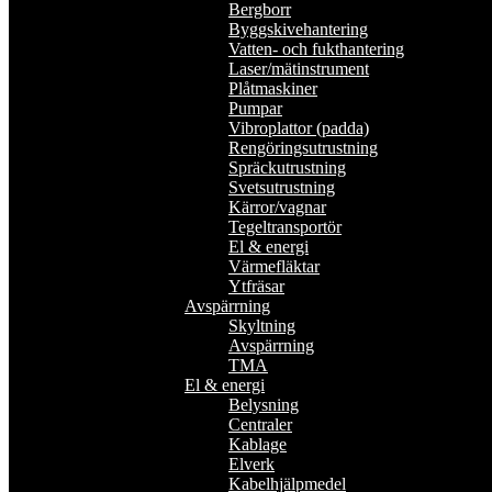
Bergborr
Byggskivehantering
Vatten- och fukthantering
Laser/mätinstrument
Plåtmaskiner
Pumpar
Vibroplattor (padda)
Rengöringsutrustning
Spräckutrustning
Svetsutrustning
Kärror/vagnar
Tegeltransportör
El & energi
Värmefläktar
Ytfräsar
Avspärrning
Skyltning
Avspärrning
TMA
El & energi
Belysning
Centraler
Kablage
Elverk
Kabelhjälpmedel