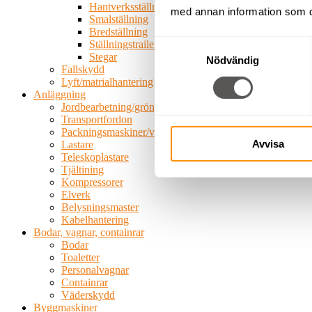
Hantverksställning
med annan information som du 
Smalställning
Bredställning
Samtyckesval
Ställningstrailer
Stegar
Nödvändig
Fallskydd
Lyft/matrialhantering
Anläggning
Jordbearbetning/grönytemaskiner
Transportfordon
Packningsmaskiner/vältar
Avvisa
Lastare
Teleskoplastare
Tjältining
Kompressorer
Elverk
Belysningsmaster
Kabelhantering
Bodar, vagnar, containrar
Bodar
Toaletter
Personalvagnar
Containrar
Väderskydd
Byggmaskiner