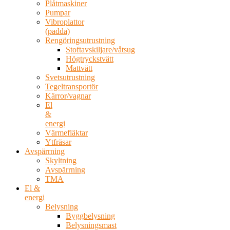
Plåtmaskiner
Pumpar
Vibroplattor
(padda)
Rengöringsutrustning
Stoftavskiljare/våtsug
Högtryckstvätt
Mattvätt
Svetsutrustning
Tegeltransportör
Kärror/vagnar
El
&
energi
Värmefläktar
Ytfräsar
Avspärrning
Skyltning
Avspärrning
TMA
El &
energi
Belysning
Byggbelysning
Belysningsmast