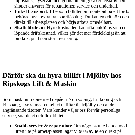
toppskick, nyservad och godkänd enligt säkerhetskrav. Du
slipper ansvaret för reparationer, service och underhåll.
Enkel transport:
Eftersom billiften är monterad på ett fordon
behövs ingen extra transportlösning. Du kan enkelt köra den
direkt till arbetsplatsen och börja arbeta omedelbart.
Skattefördelar:
Hyreskostnaden kan ofta bokföras som en
löpande driftskostnad, vilket gör det mer fördelaktigt än att
binda kapital i en stor investering.
Därför ska du hyra billift i Mjölby hos
Ripskogs Lift & Maskin
Som maskinuthyrare med depåer i Norrköping, Linköping och
Finspång, hyr vi med enkelhet ut liftar till Mjölby och andra
angränsande tätorter. Våra kunder väljer oss för vår personliga
service, snabbhet och flexibilitet.
Snabb service & reparation:
Om något skulle hända med
liften ute på arbetsplatsen lagar vi 90% av felen direkt på