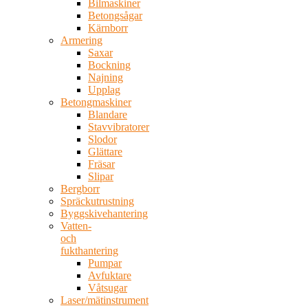
Bilmaskiner
Betongsågar
Kärnborr
Armering
Saxar
Bockning
Najning
Upplag
Betongmaskiner
Blandare
Stavvibratorer
Slodor
Glättare
Fräsar
Slipar
Bergborr
Spräckutrustning
Byggskivehantering
Vatten-
och
fukthantering
Pumpar
Avfuktare
Våtsugar
Laser/mätinstrument