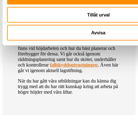
också igenom olika liftars användningsområden,
vilka begräsningar de har samt hur underhåll och
kontroll av liftarna genomförs. Vi går också igenom
Tillåt urval
aktuell lagstiftning kring liftarbeten.
Fallskyddsutbildning
Avvisa
Fallskyddsutbildningen
tar upp vilka risker som
finns vid höjdarbeten och hur du bäst planerar och
förebygger för dessa. Vi går också igenom
räddningsplanering samt hur du sköter, underhåller
och kontrollerar
fallskyddsutrustningen
. Även här
går vi igenom aktuell lagstiftning.
När du har gått våra utbildningar kan du känna dig
trygg med att du har rätt kunskap kring att arbeta på
högre höjder med våra liftar.