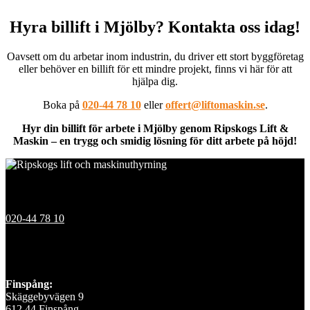
Hyra billift i Mjölby? Kontakta oss idag!
Oavsett om du arbetar inom industrin, du driver ett stort byggföretag
eller behöver en billift för ett mindre projekt, finns vi här för att
hjälpa dig.
Boka på
020-44 78 10
eller
offert@liftomaskin.se
.
Hyr din billift för arbete i Mjölby genom Ripskogs Lift &
Maskin – en trygg och smidig lösning för ditt arbete på höjd!
Kontakt
020-44 78 10
Våra depåer
Finspång:
Skäggebyvägen 9
612 44 Finspång