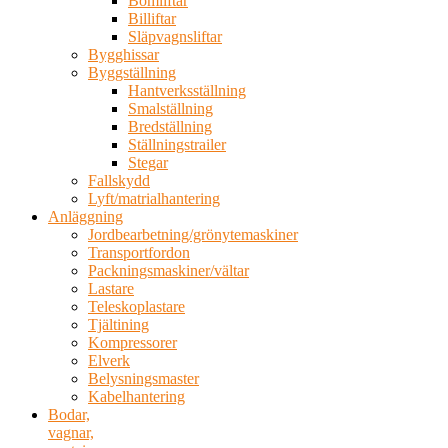
Bomliftar
Billiftar
Släpvagnsliftar
Bygghissar
Byggställning
Hantverksställning
Smalställning
Bredställning
Ställningstrailer
Stegar
Fallskydd
Lyft/matrialhantering
Anläggning
Jordbearbetning/grönytemaskiner
Transportfordon
Packningsmaskiner/vältar
Lastare
Teleskoplastare
Tjältining
Kompressorer
Elverk
Belysningsmaster
Kabelhantering
Bodar,
vagnar,