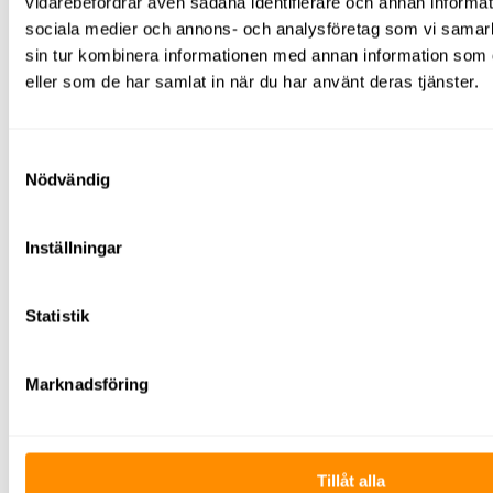
vidarebefordrar även sådana identifierare och annan informatio
sociala medier och annons- och analysföretag som vi samar
sin tur kombinera informationen med annan information som du
eller som de har samlat in när du har använt deras tjänster.
Samtyckesval
Lift- och fallskyddsutbildning
Nödvändig
För att få åka lift inom arbetet måste du ha
Inställningar
rätt
utbildningar
. Vi erbjuder
både
liftutbildning
och
fallskyddsutbildning
på
våra depåer eller på plats hos dig i Mjölby. Det går
Statistik
även att välja en digital utbildning, men vi
rekommenderar våra fysiska utbildningar då det ofta
uppkommer bra diskussioner som leder till
fördjupande svar.
Marknadsföring
Liftutbildning
Liftutbildningen
innefattar exempelvis hur liftar är
Tillåt alla
uppbyggda och hur de drivs och manövreras. Vi går