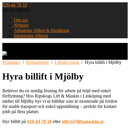
Skip
020-44 78 10
to
MENU
MENU
content
Om oss
Nyheter
Allmänna villkor & försäkring
Inloggning liftpool
Home
Produkter
/
Höjdarbeten
/
Liftuthyrning
/
Hyra billift i Mjölby
Hyra billift i Mjölby
Behöver du en smidig lösning för arbete på höjd med enkel
förflyttning? Hos Ripskogs Lift & Maskin i Linköping med
närhet till Mjölby hyr vi ut billiftar som är monterade på fordon
för snabb transport och enkel uppställning – perfekt för kortare
jobb på flera platser.
Hyr billift på
020-44 78 10
eller
offert@liftomaskin.se
.