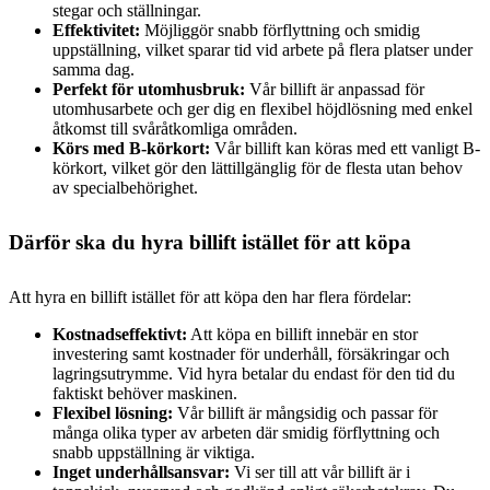
stegar och ställningar.
Effektivitet:
Möjliggör snabb förflyttning och smidig
uppställning, vilket sparar tid vid arbete på flera platser under
samma dag.
Perfekt för utomhusbruk:
Vår billift är anpassad för
utomhusarbete och ger dig en flexibel höjdlösning med enkel
åtkomst till svåråtkomliga områden.
Körs med B-körkort:
Vår billift kan köras med ett vanligt B-
körkort, vilket gör den lättillgänglig för de flesta utan behov
av specialbehörighet.
Därför ska du hyra billift istället för att köpa
Att hyra en billift istället för att köpa den har flera fördelar:
Kostnadseffektivt:
Att köpa en billift innebär en stor
investering samt kostnader för underhåll, försäkringar och
lagringsutrymme. Vid hyra betalar du endast för den tid du
faktiskt behöver maskinen.
Flexibel lösning:
Vår billift är mångsidig och passar för
många olika typer av arbeten där smidig förflyttning och
snabb uppställning är viktiga.
Inget underhållsansvar:
Vi ser till att vår billift är i