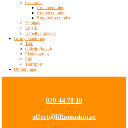
Centraler
Undercentraler
Huvudcentraler
Byggbodscentraler
Kablage
Elverk
Kabelhjälpmedel
Grönytehantering
Träd
Gräs/jord/mark
Plattläggning
Snö
Transport
Utbildningar
020-44 78 10
offert@liftomaskin.se