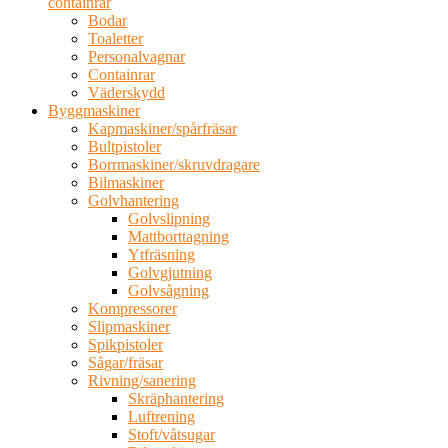
containrar
Bodar
Toaletter
Personalvagnar
Containrar
Väderskydd
Byggmaskiner
Kapmaskiner/spårfräsar
Bultpistoler
Borrmaskiner/skruvdragare
Bilmaskiner
Golvhantering
Golvslipning
Mattborttagning
Ytfräsning
Golvgjutning
Golvsågning
Kompressorer
Slipmaskiner
Spikpistoler
Sågar/fräsar
Rivning/sanering
Skräphantering
Luftrening
Stoft/våtsugar