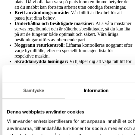
plats. Då vi ofta kan vara på plats inom en timme betyder det
att du snabbt kan fortsätta arbetet utan onödiga förseningar.
Brett användningsområde:
Vår billift är flexibel för att
passa just dina behov.
Underhållna och besiktigade maskiner:
Alla våra maskiner
servas regelbundet och är säkerhetsbesiktigade, så du kan lita
på att de fungerar både optimalt och säkert. Våra årliga
besiktningar utförs av oberoende part.
Noggrann returkontroll:
Liftarna kontrolleras noggrant efter
varje hyrtillfälle, efter en speciellt framtagen lista för
respektive maskin.
Skräddarsydda lösningar:
Vi hjälper dig att välja rätt lift för
just ditt projekt och ger gärna rådgivning om vilken maskin
som passar bäst.
Flexibel leverans & hämtning:
Du bestämmer själv om du
vill hämta liften själv eller få den levererad till din arbetsplats.
Vi samarbetar med externa transportörer vid behov.
Samtycke
Information
Rätt försäkringar:
Givetvis har vi alla försäkringar och som
behövs. Det är ett av de krav vi uppfyller för att få vara en del
av rikstäckande
Rentalföretagen
.
Inget krångel – bara enkel uthyrning:
Snabba beslutsvägar,
Denna webbplats använder cookies
smidig uthyrningsprocess och konkurrenskraftiga priser gör
att du kan fokusera på ditt arbete istället för att hantera
Vi använder enhetsidentifierare för att anpassa innehållet och
maskinproblem.
användarna, tillhandahålla funktioner för sociala medier och a