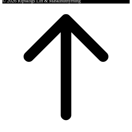
© 2026 Ripskogs Lift & Maskinuthyrning
Scroll
to
top