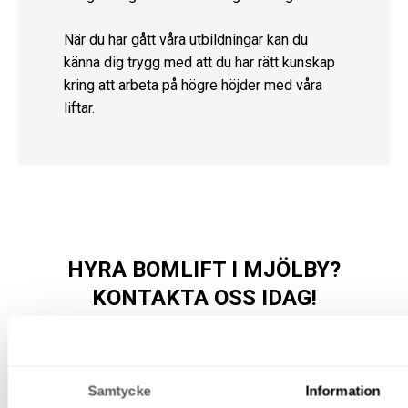
När du har gått våra utbildningar kan du
känna dig trygg med att du har rätt kunskap
kring att arbeta på högre höjder med våra
liftar.
HYRA BOMLIFT I MJÖLBY?
KONTAKTA OSS IDAG!
Oavsett om du arbetar inom industrin, du driver ett stort
byggföretag eller behöver en bomlift för ett mindre
Samtycke
Information
projekt, finns vi här för att hjälpa dig.