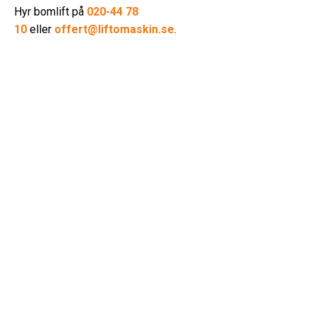
Hyr bomlift på
020-44 78
10
eller
offert@liftomaskin.se
.