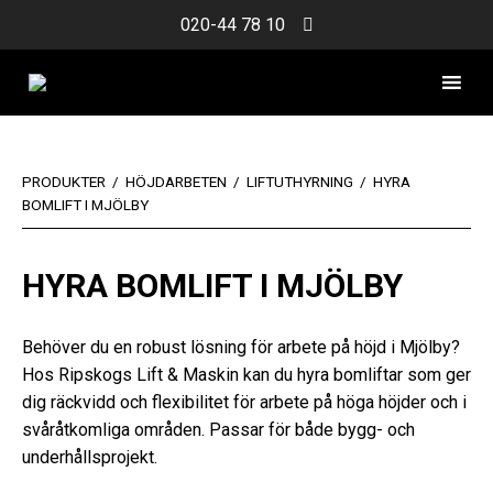
Skip
020-44 78 10
to
content
PRODUKTER
/
HÖJDARBETEN
/
LIFTUTHYRNING
/
HYRA
BOMLIFT I MJÖLBY
HYRA BOMLIFT I MJÖLBY
Behöver du en robust lösning för arbete på höjd i Mjölby?
Hos Ripskogs Lift & Maskin kan du hyra bomliftar som ger
dig räckvidd och flexibilitet för arbete på höga höjder och i
svåråtkomliga områden. Passar för både bygg- och
underhållsprojekt.