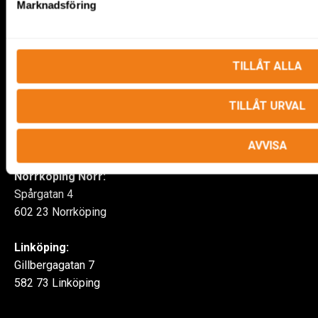
Marknadsföring
TILLÅT ALLA
Våra depåer
TILLÅT URVAL
Finspång:
Skäggebyvägen 9
612 44 Finspång
AVVISA
Norrköping Norr:
Spårgatan 4
602 23 Norrköping
Linköping:
Gillbergagatan 7
582 73 Linköping