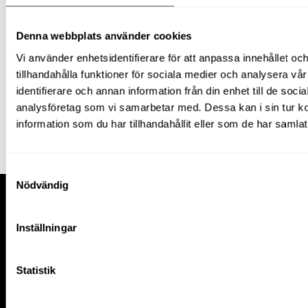
Boka på
020-44 78 10
eller
offert@liftomaskin.se
.
Denna webbplats använder cookies
Hyr din bomlift för arbete i Mjölby genom Ripskogs
Vi använder enhetsidentifierare för att anpassa innehållet oc
Lift & Maskin – en trygg och smidig lösning för ditt
tillhandahålla funktioner för sociala medier och analysera vår
arbete på höjd!
identifierare och annan information från din enhet till de soc
analysföretag som vi samarbetar med. Dessa kan i sin tur 
information som du har tillhandahållit eller som de har samlat
Samtyckesval
Nödvändig
Inställningar
Kontakt
Statistik
020-44 78 10