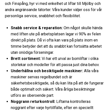
och Finspång, hyr vi med enkelhet ut liftar till Mjölby och
andra angränsande tätorter. Våra kunder väljer oss för vår
personliga service, snabbhet och flexibilitet.
Snabb service & reparation:
Om något skulle hända
med liften ute på arbetsplatsen lagar vi 90% av felen
direkt på plats. Då vi ofta kan vara på plats inom en
timme betyder det att du snabbt kan fortsätta arbetet
utan onödiga förseningar.
Brett sortiment:
Vi har ett urval av bomliftar i olika
storlekar och modeller för att passa just dina behov.
Underhållna och besiktigade maskiner:
Alla våra
maskiner servas regelbundet och är
säkerhetsbesiktigade, så du kan lita på att de fungerar
både optimalt och säkert. Våra årliga besiktningar
utförs av oberoende part.
Noggrann returkontroll:
Liftarna kontrolleras
noggrant efter varje hyrtillfälle, efter en speciellt