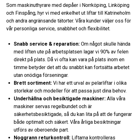
Som maskinuthyrare med depåer i Norrköping, Linköping
och Finspång, hyr vi med enkelhet ut liftar till Katrineholm
och andra angränsande tätorter. Våra kunder väljer oss för
vår personliga service, snabbhet och flexibilitet.
Snabb service & reparation:
Om något skulle hända
med liften ute på arbetsplatsen lagar vi 90% av felen
direkt på plats. Då vi ofta kan vara på plats inom en
timme betyder det att du snabbt kan fortsätta arbetet
utan onödiga förseningar.
Brett sortiment:
Vi har ett urval av pelarliftar i olika
storlekar och modeller för att passa just dina behov.
Underhållna och besiktigade maskiner:
Alla våra
maskiner servas regelbundet och är
säkerhetsbesiktigade, så du kan lita på att de fungerar
både optimalt och säkert. Våra årliga besiktningar
utförs av oberoende part.
Noggrann returkontroll:
Liftarna kontrolleras