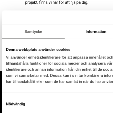
projekt, finns vi här för att hjälpa dig.
Boka på
020-44 78 10
eller
offert@liftomaskin.se
.
Hyr din pelarlift för arbete i Katrineholm genom
Samtycke
Information
Ripskogs Lift & Maskin – en trygg och smidig lösning
för ditt arbete på höjd!
Denna webbplats använder cookies
Vi använder enhetsidentifierare för att anpassa innehållet oc
tillhandahålla funktioner för sociala medier och analysera vår
identifierare och annan information från din enhet till de so
som vi samarbetar med. Dessa kan i sin tur kombinera info
har tillhandahållit eller som de har samlat in när du har använ
Samtyckesval
Kontakt
Nödvändig