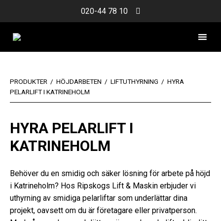
Skip
020-44 78 10
to
content
PRODUKTER
/
HÖJDARBETEN
/
LIFTUTHYRNING
/
HYRA
PELARLIFT I KATRINEHOLM
HYRA PELARLIFT I
KATRINEHOLM
Behöver du en smidig och säker lösning för arbete på höjd
i Katrineholm? Hos Ripskogs Lift & Maskin erbjuder vi
uthyrning av smidiga pelarliftar som underlättar dina
projekt, oavsett om du är företagare eller privatperson.