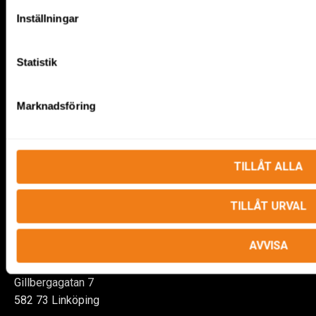
020-44 78 10
Inställningar
Statistik
Våra depåer
Marknadsföring
Finspång:
Skäggebyvägen 9
612 44 Finspång
TILLÅT ALLA
Norrköping Norr:
TILLÅT URVAL
Spårgatan 4
602 23 Norrköping
AVVISA
Linköping:
Gillbergagatan 7
582 73 Linköping