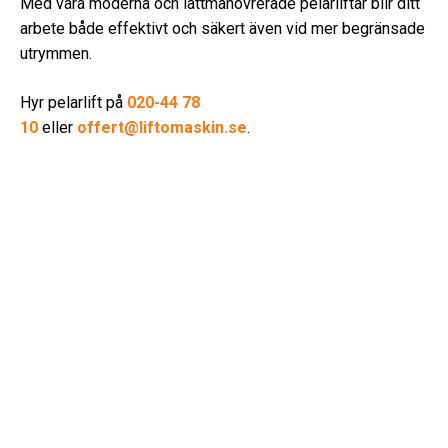
Med våra moderna och lättmanövrerade pelarliftar blir ditt
arbete både effektivt och säkert även vid mer begränsade
utrymmen.
Hyr pelarlift på
020-44 78
10
eller
offert@liftomaskin.se
.