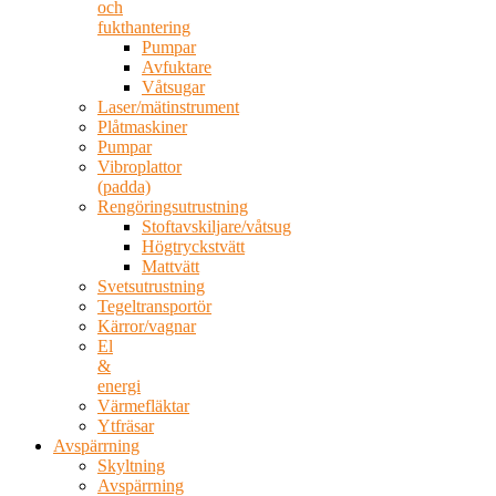
och
fukthantering
Pumpar
Avfuktare
Våtsugar
Laser/mätinstrument
Plåtmaskiner
Pumpar
Vibroplattor
(padda)
Rengöringsutrustning
Stoftavskiljare/våtsug
Högtryckstvätt
Mattvätt
Svetsutrustning
Tegeltransportör
Kärror/vagnar
El
&
energi
Värmefläktar
Ytfräsar
Avspärrning
Skyltning
Avspärrning