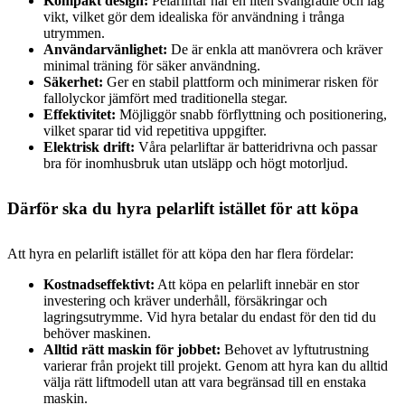
Kompakt design:
Pelarliftar har en liten svängradie och låg
vikt, vilket gör dem idealiska för användning i trånga
utrymmen.
Användarvänlighet:
De är enkla att manövrera och kräver
minimal träning för säker användning.
Säkerhet:
Ger en stabil plattform och minimerar risken för
fallolyckor jämfört med traditionella stegar.
Effektivitet:
Möjliggör snabb förflyttning och positionering,
vilket sparar tid vid repetitiva uppgifter.
Elektrisk drift:
Våra pelarliftar är batteridrivna och passar
bra för inomhusbruk utan utsläpp och högt motorljud.
Därför ska du hyra pelarlift istället för att köpa
Att hyra en pelarlift istället för att köpa den har flera fördelar:
Kostnadseffektivt:
Att köpa en pelarlift innebär en stor
investering och kräver underhåll, försäkringar och
lagringsutrymme. Vid hyra betalar du endast för den tid du
behöver maskinen.
Alltid rätt maskin för jobbet:
Behovet av lyftutrustning
varierar från projekt till projekt. Genom att hyra kan du alltid
välja rätt liftmodell utan att vara begränsad till en enstaka
maskin.