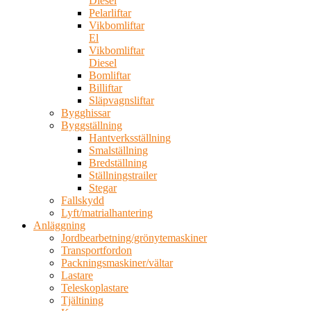
Diesel
Pelarliftar
Vikbomliftar
El
Vikbomliftar
Diesel
Bomliftar
Billiftar
Släpvagnsliftar
Bygghissar
Byggställning
Hantverksställning
Smalställning
Bredställning
Ställningstrailer
Stegar
Fallskydd
Lyft/matrialhantering
Anläggning
Jordbearbetning/grönytemaskiner
Transportfordon
Packningsmaskiner/vältar
Lastare
Teleskoplastare
Tjältining