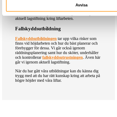
också igenom olika liftars användningsområden,
Avvisa
vilka begräsningar de har samt hur underhåll och
kontroll av liftarna genomförs. Vi går också igenom
aktuell lagstiftning kring liftarbeten.
Fallskyddsutbildning
Fallskyddsutbildningen
tar upp vilka risker som
finns vid höjdarbeten och hur du bäst planerar och
förebygger för dessa. Vi går också igenom
räddningsplanering samt hur du sköter, underhåller
och kontrollerar
fallskyddsutrustningen
. Även här
går vi igenom aktuell lagstiftning.
När du har gått våra utbildningar kan du känna dig
trygg med att du har rätt kunskap kring att arbeta på
högre höjder med våra liftar.