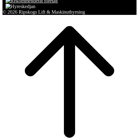
© 2026 Ripskogs Lift & Maskinuthyrning
Scroll
to
top