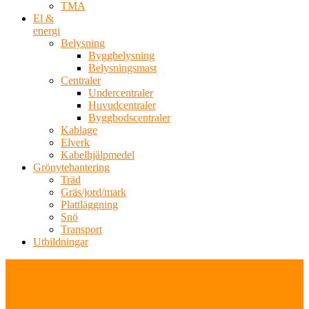
TMA
El &
energi
Belysning
Byggbelysning
Belysningsmast
Centraler
Undercentraler
Huvudcentraler
Byggbodscentraler
Kablage
Elverk
Kabelhjälpmedel
Grönytehantering
Träd
Gräs/jord/mark
Plattläggning
Snö
Transport
Utbildningar