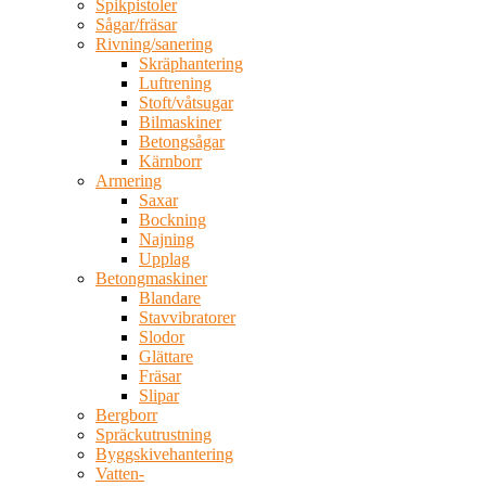
Spikpistoler
Sågar/fräsar
Rivning/sanering
Skräphantering
Luftrening
Stoft/våtsugar
Bilmaskiner
Betongsågar
Kärnborr
Armering
Saxar
Bockning
Najning
Upplag
Betongmaskiner
Blandare
Stavvibratorer
Slodor
Glättare
Fräsar
Slipar
Bergborr
Spräckutrustning
Byggskivehantering
Vatten-