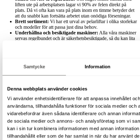
liften ute på arbetsplatsen lagar vi 90% av felen direkt på
plats. Då vi ofta kan vara på plats inom en timme betyder det
att du snabbt kan fortsätta arbetet utan onödiga förseningar.
Brett sortiment:
Vi har ett urval av pelarliftar i olika storlekar
och modeller för att passa just dina behov.
Underhållna och besiktigade maskiner:
Alla våra maskiner
servas regelbundet och är säkerhetsbesiktigade, så du kan lita
på att de fungerar både optimalt och säkert. Våra årliga
besiktningar utförs av oberoende part.
Noggrann returkontroll:
Liftarna kontrolleras noggrant efter
varje hyrtillfälle, efter en speciellt framtagen lista för
respektive maskin.
Samtycke
Information
Skräddarsydda lösningar:
Vi hjälper dig att välja rätt lift för
just ditt projekt och ger gärna rådgivning om vilken maskin
som passar bäst.
Denna webbplats använder cookies
Flexibel leverans & hämtning:
Du bestämmer själv om du
vill hämta liften själv eller få den levererad till din arbetsplats.
Vi använder enhetsidentifierare för att anpassa innehållet och
Vi samarbetar med externa transportörer vid behov.
Rätt försäkringar:
Givetvis har vi alla försäkringar och som
användarna, tillhandahålla funktioner för sociala medier och a
behövs. Det är ett av de krav vi uppfyller för att få vara en del
vidarebefordrar även sådana identifierare och annan informatio
av rikstäckande
Rentalföretagen
.
de sociala medier och annons- och analysföretag som vi s
Inget krångel – bara enkel uthyrning:
Snabba beslutsvägar,
smidig uthyrningsprocess och konkurrenskraftiga priser gör
kan i sin tur kombinera informationen med annan informatio
att du kan fokusera på ditt arbete istället för att hantera
tillhandahållit eller som de har samlat in när du har använt de
maskinproblem.