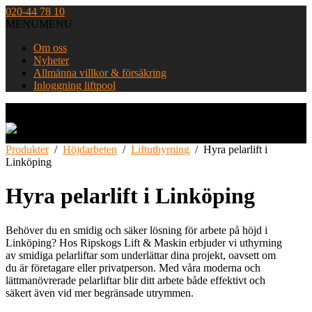
Skip
020-44 78 10
to
MENU
MENU
content
Om oss
Nyheter
Allmänna villkor & försäkring
Inloggning liftpool
Home
Produkter
/
Höjdarbeten
/
Liftuthyrning
/
Hyra pelarlift i
Linköping
Hyra pelarlift i Linköping
Behöver du en smidig och säker lösning för arbete på höjd i
Linköping? Hos Ripskogs Lift & Maskin erbjuder vi uthyrning
av smidiga pelarliftar som underlättar dina projekt, oavsett om
du är företagare eller privatperson. Med våra moderna och
lättmanövrerade pelarliftar blir ditt arbete både effektivt och
säkert även vid mer begränsade utrymmen.