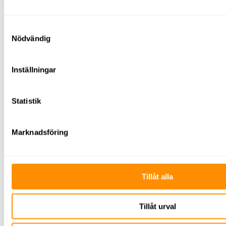
Samtyckesval
Nödvändig
Inställningar
Lift- och fallskyddsutbildning
Statistik
För att få åka lift inom arbetet måste du ha
rätt
utbildningar
. Vi erbjuder
Marknadsföring
både
liftutbildning
och
fallskyddsutbildning
i
Linköping. Det går även att välja en digital
utbildning, men vi rekommenderar våra fysiska
utbildningar då det ofta uppkommer bra diskussioner
Tillåt alla
som leder till fördjupande svar.
Liftutbildning
Tillåt urval
Liftutbildningen
innefattar exempelvis hur liftar är
uppbyggda och hur de drivs och manövreras. Vi går