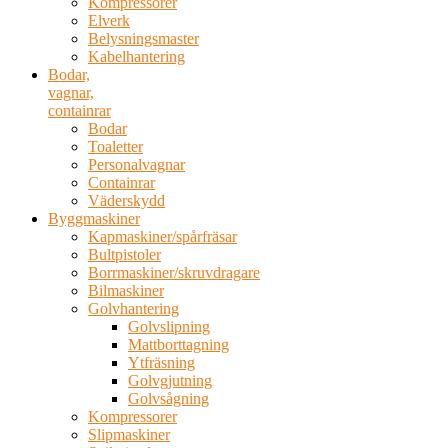
Kompressorer
Elverk
Belysningsmaster
Kabelhantering
Bodar,
vagnar,
containrar
Bodar
Toaletter
Personalvagnar
Containrar
Väderskydd
Byggmaskiner
Kapmaskiner/spårfräsar
Bultpistoler
Borrmaskiner/skruvdragare
Bilmaskiner
Golvhantering
Golvslipning
Mattborttagning
Ytfräsning
Golvgjutning
Golvsågning
Kompressorer
Slipmaskiner