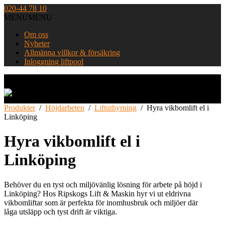
Skip
020-44 78 10
to
MENU
MENU
content
Om oss
Nyheter
Allmänna villkor & försäkring
Inloggning liftpool
Home
Produkter
/
Höjdarbeten
/
Liftuthyrning
/
Hyra vikbomlift el i
Linköping
Hyra vikbomlift el i
Linköping
Behöver du en tyst och miljövänlig lösning för arbete på höjd i
Linköping? Hos Ripskogs Lift & Maskin hyr vi ut eldrivna
vikbomliftar som är perfekta för inomhusbruk och miljöer där
låga utsläpp och tyst drift är viktiga.