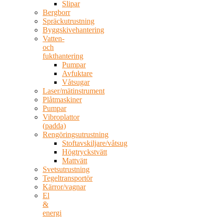
Slipar
Bergborr
Spräckutrustning
Byggskivehantering
Vatten-
och
fukthantering
Pumpar
Avfuktare
Våtsugar
Laser/mätinstrument
Plåtmaskiner
Pumpar
Vibroplattor
(padda)
Rengöringsutrustning
Stoftavskiljare/våtsug
Högtryckstvätt
Mattvätt
Svetsutrustning
Tegeltransportör
Kärror/vagnar
El
&
energi