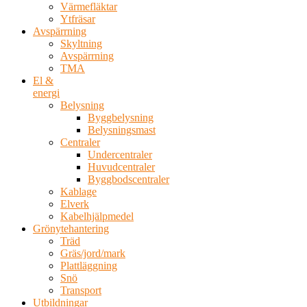
Värmefläktar
Ytfräsar
Avspärrning
Skyltning
Avspärrning
TMA
El &
energi
Belysning
Byggbelysning
Belysningsmast
Centraler
Undercentraler
Huvudcentraler
Byggbodscentraler
Kablage
Elverk
Kabelhjälpmedel
Grönytehantering
Träd
Gräs/jord/mark
Plattläggning
Snö
Transport
Utbildningar