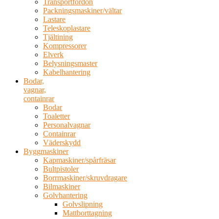
Transportfordon
Packningsmaskiner/vältar
Lastare
Teleskoplastare
Tjältining
Kompressorer
Elverk
Belysningsmaster
Kabelhantering
Bodar,
vagnar,
containrar
Bodar
Toaletter
Personalvagnar
Containrar
Väderskydd
Byggmaskiner
Kapmaskiner/spårfräsar
Bultpistoler
Borrmaskiner/skruvdragare
Bilmaskiner
Golvhantering
Golvslipning
Mattborttagning