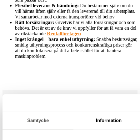
Flexibel leverans & hämtning:
Du bestämmer själv om du
vill hämta liften själv eller få den levererad till din arbetsplats.
Vi samarbetar med externa transportörer vid behov.
Rätt försäkringar:
Givetvis har vi alla försäkringar och som
behövs. Det är ett av de krav vi uppfyller för att få vara en del
av rikstäckande
Rentalföretagen
.
Inget krångel – bara enkel uthyrning:
Snabba beslutsvägar,
smidig uthyrningsprocess och konkurrenskraftiga priser gör
att du kan fokusera på ditt arbete istället för att hantera
maskinproblem.
Lift- och fallskyddsutbildning
Samtycke
Information
För att få åka lift inom arbetet måste du ha
rätt
utbildningar
. Vi erbjuder