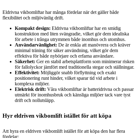
Eldrivna vikbomliftar har många fördelar när det gäller både
flexibilitet och miljövänlig drift.
Kompakt design:
Eldrivna vikbomliftar har en smidig
konstruktion med liten svängradie, vilket gör dem idealiska
för arbete i trånga utrymmen både inomhus och utomhus.
Användarvänlighet:
De är enkla att manövrera och kräver
minimal träning för säker användning, vilket gör dem
effektiva för både nybörjare och erfarna användare.
Säkerhet:
Ger en stabil arbetsplattform som minimerar risken
för fallolyckor jämfört med traditionella stegar och ställningar.
Effektivitet:
Möjliggör snabb förflyttning och exakt
positionering runt hinder, vilket sparar tid vid arbete i
komplexa miljöer.
Elektrisk drift:
Våra vikbomliftar är batteridrivna och passar
utmärkt för inomhusbruk och känsliga miljöer tack vare tyst
drift och nollutsläpp.
Hyr eldriven vikbomlift istället för att köpa
Att hyra en eldriven vikbomlift istället för att köpa den har flera
fördelar: