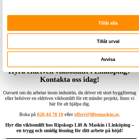
När du har gått våra utbildningar kan du känna dig
trygg med att du har rätt kunskap kring att arbeta på
högre höjder med våra liftar.
Tillåt alla
Tillåt urval
Avvisa
Hyra eldriven vikbomlift i Linköping?
Kontakta oss idag!
Oavsett om du arbetar inom industrin, du driver ett stort byggföretag
eller behöver en eldriven vikbomlift för ett mindre projekt, finns vi
här för att hjälpa dig.
Boka på
020-44 78 10
eller
offert@liftomaskin.se
.
Hyr din vikbomlift hos Ripskogs Lift & Maskin i Linköping –
en trygg och smidig lösning för ditt arbete på höjd!