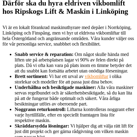
Därför ska du hyra eldriven vikbomlift
hos Ripskogs Lift & Maskin i Linköping
Vi är en lokalt förankrad maskinuthyrare med depåer i Norrköping,
Linköping och Finspång, men vi hyr ut eldrivna vikbomliftar till
hela Östergötland och angränsande områden. Våra kunder väljer oss
för vår personliga service, snabbhet och flexibilitet.
Snabb service & reparation:
Om något skulle hända med
liften ute på arbetsplatsen lagar vi 90% av felen direkt på
plats. Då vi ofta kan vara på plats inom en timme betyder det
att du snabbt kan fortsätta arbetet utan onödiga förseningar.
Brett sortiment:
Vi har ett urval av
vikbomliftar
i olika
storlekar och modeller för att passa just dina behov.
Underhållna och besiktigade maskiner:
Alla våra maskiner
servas regelbundet och är säkerhetsbesiktigade, så du kan lita
på att de fungerar både optimalt och säkert. Våra årliga
besiktningar utförs av oberoende part.
Noggrann returkontroll:
Liftarna kontrolleras noggrant efter
varje hyrtillfälle, efter en speciellt framtagen lista för
respektive maskin.
Skräddarsydda lösningar:
Vi hjälper dig att välja rätt lift för
just ditt projekt och ger gärna rådgivning om vilken maskin
som passar bäst.