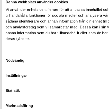
Denna webbplats använder cookies
både
liftutbildning
och
fallskyddsutbildning
i
Linköping. Det går även att välja en digital
Vi använder enhetsidentifierare för att anpassa innehållet oc
utbildning, men vi rekommenderar våra fysiska
tillhandahålla funktioner för sociala medier och analysera vår
utbildningar då det ofta uppkommer bra diskussioner
som leder till fördjupande svar.
sådana identifierare och annan information från din enhet til
och analysföretag som vi samarbetar med. Dessa kan i sin 
Liftutbildning
annan information som du har tillhandahållit eller som de har
deras tjänster.
Liftutbildningen
innefattar exempelvis hur liftar är
uppbyggda och hur de drivs och manövreras. Vi går
också igenom olika liftars användningsområden,
vilka begräsningar de har samt hur underhåll och
Samtyckesval
kontroll av liftarna genomförs. Vi går också igenom
Nödvändig
aktuell lagstiftning kring liftarbeten.
Fallskyddsutbildning
Inställningar
Fallskyddsutbildningen
tar upp vilka risker som
finns vid höjdarbeten och hur du bäst planerar och
förebygger för dessa. Vi går också igenom
Statistik
räddningsplanering samt hur du sköter, underhåller
och kontrollerar
fallskyddsutrustningen
. Även här
går vi igenom aktuell lagstiftning.
Marknadsföring