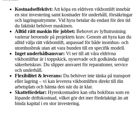
Kostnadseffektivt:
Att köpa en eldriven vikbomlift innebär
en stor investering samt kostnader för underhåll, försäkringar
och lagringsutrymme. Vid hyra betalar du endast för den tid
du faktiskt behöver maskinen.
Alltid rätt maskin för jobbet:
Behovet av lyftutrustning
varierar beroende på projektets krav. Genom att hyra kan du
alltid välja rätt vikbomlift, anpassad för både inomhus- och
utomhusbruk utan att vara bunden till en specifik modell.
Inget underhållsansvar:
Vi ser till att våra eldrivna
vikbomliftar är i toppskick, nyservade och godkända enligt
säkerhetskrav. Du slipper ansvaret för reparationer, service
och underhåll.
Flexibilitet & leverans:
Du behöver inte tänka på transport
eller lagring – vi kan leverera vikbomliften direkt till din
arbetsplats och hämta den när du är klar.
Skattefördelar:
Hyreskostnaden kan ofta bokföras som en
löpande driftskostnad, vilket gör det mer fördelaktigt än att
binda kapital i en stor investering.