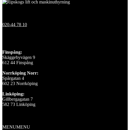
Kontakt
020-44 78 10
Våra depåer
Finspång:
Skäggebyvägen 9
612 44 Finspång
Norrköping Norr:
Spårgatan 4
602 23 Norrköping
Linköping:
Gillbergagatan 7
582 73 Linköping
Information
MENU
MENU