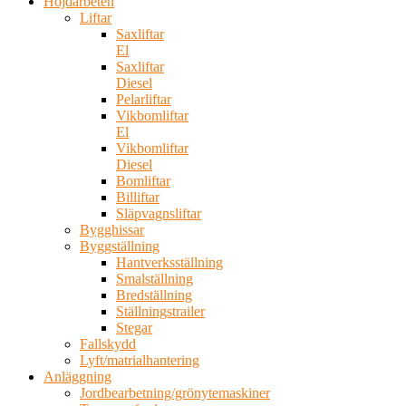
Höjdarbeten
Liftar
Saxliftar
El
Saxliftar
Diesel
Pelarliftar
Vikbomliftar
El
Vikbomliftar
Diesel
Bomliftar
Billiftar
Släpvagnsliftar
Bygghissar
Byggställning
Hantverksställning
Smalställning
Bredställning
Ställningstrailer
Stegar
Fallskydd
Lyft/matrialhantering
Anläggning
Jordbearbetning/grönytemaskiner