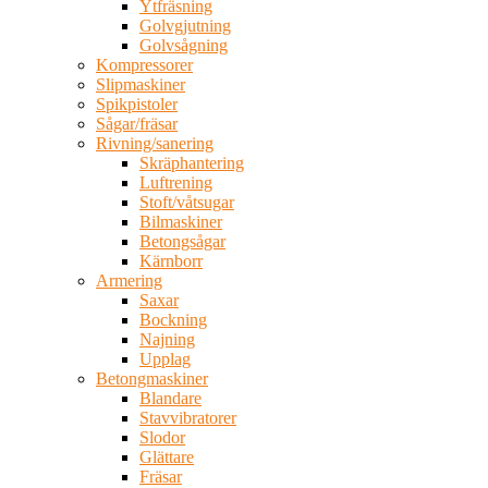
Ytfräsning
Golvgjutning
Golvsågning
Kompressorer
Slipmaskiner
Spikpistoler
Sågar/fräsar
Rivning/sanering
Skräphantering
Luftrening
Stoft/våtsugar
Bilmaskiner
Betongsågar
Kärnborr
Armering
Saxar
Bockning
Najning
Upplag
Betongmaskiner
Blandare
Stavvibratorer
Slodor
Glättare
Fräsar