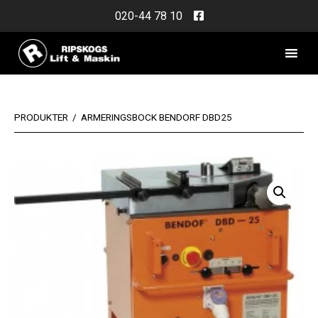
Skip
020-44 78 10
to
content
PRODUKTER
/
ARMERINGSBOCK BENDORF DBD25