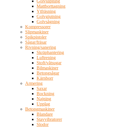
Golvslipning
Mattborttagning
Ytfräsning
Golvgjutning
Golvsågning
Kompressorer
Slipmaskiner
Spikpistoler
Sågar/fräsar
Rivning/sanering
Skräphantering
Luftrening
Stoft/våtsugar
Bilmaskiner
Betongsågar
Kärnborr
Armering
Saxar
Bockning
Najning
Upplag
Betongmaskiner
Blandare
Stavvibratorer
Slodor