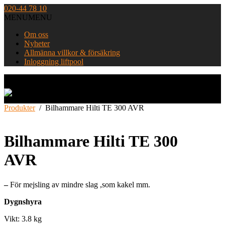
Skip
020-44 78 10
to
MENU
MENU
content
Om oss
Nyheter
Allmänna villkor & försäkring
Inloggning liftpool
Home
Produkter
/
Bilhammare Hilti TE 300 AVR
Bilhammare Hilti TE 300
AVR
–
För mejsling av mindre slag ,som kakel mm.
Dygnshyra
Vikt: 3.8 kg