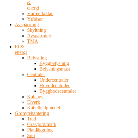
&
energi
Värmefläktar
Ytfräsar
Avspärrning
Skyltning
Avspärrning
TMA
El &
energi
Belysning
Byggbelysning
Belysningsmast
Centraler
Undercentraler
Huvudcentraler
Byggbodscentraler
Kablage
Elverk
Kabelhjälpmedel
Grönytehantering
Träd
Gräs/jord/mark
Plattläggning
Snö