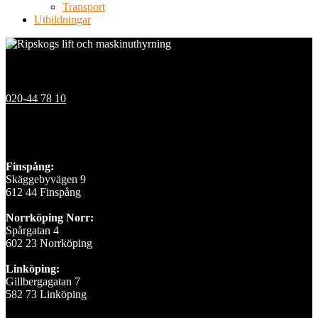
Transport
Utbildningar
Kontakt
020-44 78 10
Våra depåer
Finspång:
Skäggebyvägen 9
612 44 Finspång
Norrköping Norr:
Spårgatan 4
602 23 Norrköping
Linköping:
Gillbergagatan 7
582 73 Linköping