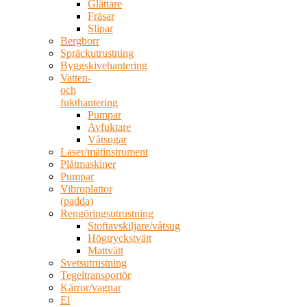
Glättare
Fräsar
Slipar
Bergborr
Spräckutrustning
Byggskivehantering
Vatten-
och
fukthantering
Pumpar
Avfuktare
Våtsugar
Laser/mätinstrument
Plåtmaskiner
Pumpar
Vibroplattor
(padda)
Rengöringsutrustning
Stoftavskiljare/våtsug
Högtryckstvätt
Mattvätt
Svetsutrustning
Tegeltransportör
Kärror/vagnar
El