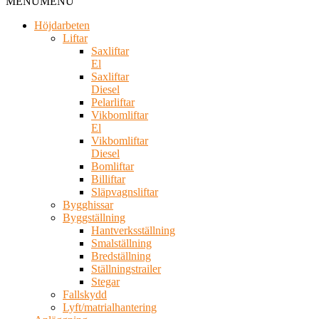
MENU
MENU
Höjdarbeten
Liftar
Saxliftar
El
Saxliftar
Diesel
Pelarliftar
Vikbomliftar
El
Vikbomliftar
Diesel
Bomliftar
Billiftar
Släpvagnsliftar
Bygghissar
Byggställning
Hantverksställning
Smalställning
Bredställning
Ställningstrailer
Stegar
Fallskydd
Lyft/matrialhantering