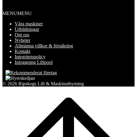
Information
MENU
MENU
Våra maskiner
Utbildningar
Om oss
Nyheter
Allmänna villkor & försäkring
Kontakt
Integritetspolicy
Inloggning Liftpool
© 2026 Ripskogs Lift & Maskinuthyrning
Scroll
to
top