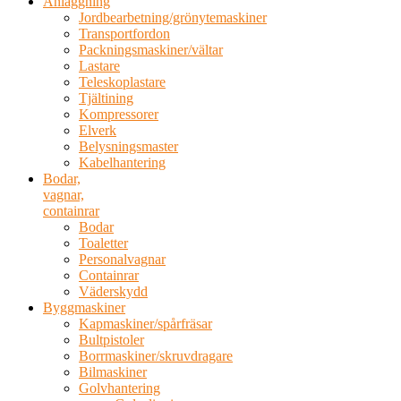
Anläggning
Jordbearbetning/grönytemaskiner
Transportfordon
Packningsmaskiner/vältar
Lastare
Teleskoplastare
Tjältining
Kompressorer
Elverk
Belysningsmaster
Kabelhantering
Bodar,
vagnar,
containrar
Bodar
Toaletter
Personalvagnar
Containrar
Väderskydd
Byggmaskiner
Kapmaskiner/spårfräsar
Bultpistoler
Borrmaskiner/skruvdragare
Bilmaskiner
Golvhantering