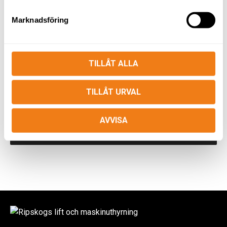
Marknadsföring
BOMLIFT JLG 660 SJ
TILLÅT ALLA
TILLÅT URVAL
VÅRA MASKINER
AVVISA
MENU