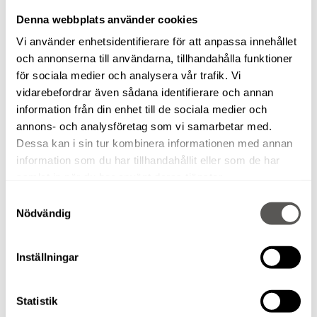
Denna webbplats använder cookies
Drift
Vi använder enhetsidentifierare för att anpassa innehållet
El 63A (max 50m längd 16kvmm
och annonserna till användarna, tillhandahålla funktioner
för sociala medier och analysera vår trafik. Vi
RELATERADE PRODUKTER
vidarebefordrar även sådana identifierare och annan
information från din enhet till de sociala medier och
annons- och analysföretag som vi samarbetar med.
Dessa kan i sin tur kombinera informationen med annan
information som du har tillhandahållit eller som de har
VIKBOMLIFT GENIE Z-80/60
samlat in när du har använt deras tjänster.
Samtyckesval
Nödvändig
Inställningar
SAXLIFT GENIE 5390 RT
Statistik