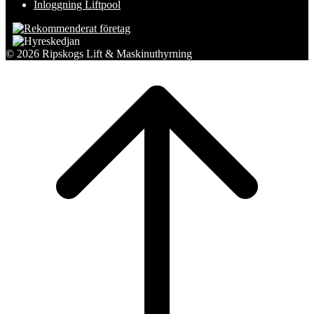
Inloggning Liftpool
© 2026 Ripskogs Lift & Maskinuthyrning
Scroll
to
top