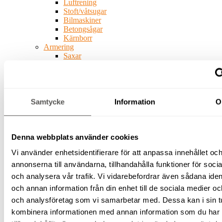
Luftrening
Stoft/våtsugar
Bilmaskiner
Betongsågar
Kärnborr
Armering
Saxar
Bockning
Najning
Upplag
Betongmaskiner
Blandare
Samtycke
Information
O
Stavvibratorer
Slodor
Glättare
Fräsar
Denna webbplats använder cookies
Slipar
Vi använder enhetsidentifierare för att anpassa innehållet oc
Bergborr
Spräckutrustning
annonserna till användarna, tillhandahålla funktioner för soci
Byggskivehantering
och analysera vår trafik. Vi vidarebefordrar även sådana ident
Vatten-
och annan information från din enhet till de sociala medier o
och
fukthantering
och analysföretag som vi samarbetar med. Dessa kan i sin t
Pumpar
kombinera informationen med annan information som du har
Avfuktare