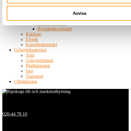
Byggbelysning
Belysningsmast
Centraler
Avvisa
Undercentraler
Huvudcentraler
Byggbodscentraler
Kablage
Elverk
Kabelhjälpmedel
Grönytehantering
Träd
Gräs/jord/mark
Plattläggning
Snö
Transport
Utbildningar
Kontakt
020-44 78 10
Våra depåer