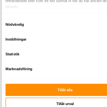
tillhandahållit eller som de har samlat in när du har använt d
Våtsugar
Laser/mätinstrument
tjänster.
Plåtmaskiner
Pumpar
Vibroplattor
Samtyckesval
(padda)
Nödvändig
Rengöringsutrustning
Stoftavskiljare/våtsug
Högtryckstvätt
Inställningar
Mattvätt
Svetsutrustning
Tegeltransportör
Kärror/vagnar
Statistik
El
&
energi
Marknadsföring
Värmefläktar
Ytfräsar
Avspärrning
Skyltning
Avspärrning
Tillåt alla
TMA
El &
energi
Tillåt urval
Belysning