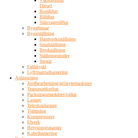
Vikbomliftar
Diesel
Bomliftar
Billiftar
Släpvagnsliftar
Bygghissar
Byggställning
Hantverksställning
Smalställning
Bredställning
Ställningstrailer
Stegar
Fallskydd
Lyft/matrialhantering
Anläggning
Jordbearbetning/grönytemaskiner
Transportfordon
Packningsmaskiner/vältar
Lastare
Teleskoplastare
Tjältining
Kompressorer
Elverk
Belysningsmaster
Kabelhantering