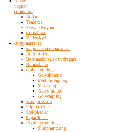
Bodar,
vagnar,
containrar
Bodar
Toaletter
Personalvagnar
Containrar
Väderskydd
Byggmaskiner
Kapmaskiner/spårfräsar
Bultpistoler
Borrmaskiner/skruvdragare
Bilmaskiner
Golvhantering
Golvslipning
Mattborttagning
Ytfräsning
Golvgjutning
Golvsågning
Kompressorer
Slipmaskiner
Spikpistoler
Sågar/fräsar
Rivning/sanering
Skräphantering