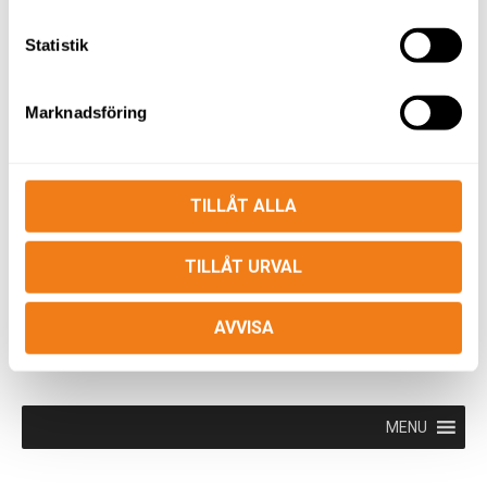
Statistik
POLERMASKIN FLEX
Marknadsföring
YTFRÄS AIRTEC RT-3200
TILLÅT ALLA
TILLÅT URVAL
AVVISA
VÅRA MASKINER
MENU