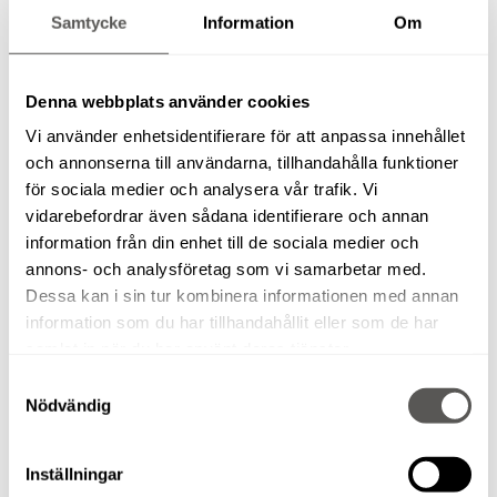
Samtycke
Information
Om
Denna webbplats använder cookies
STOFTAVSKILJARE / VÅTSUG KÄRCHER
Vi använder enhetsidentifierare för att anpassa innehållet
NT35/1
och annonserna till användarna, tillhandahålla funktioner
för sociala medier och analysera vår trafik. Vi
vidarebefordrar även sådana identifierare och annan
information från din enhet till de sociala medier och
annons- och analysföretag som vi samarbetar med.
RELATERADE PRODUKTER
Dessa kan i sin tur kombinera informationen med annan
information som du har tillhandahållit eller som de har
samlat in när du har använt deras tjänster.
Samtyckesval
SÄNKSÅG FESTOOL TS 55
Nödvändig
Inställningar