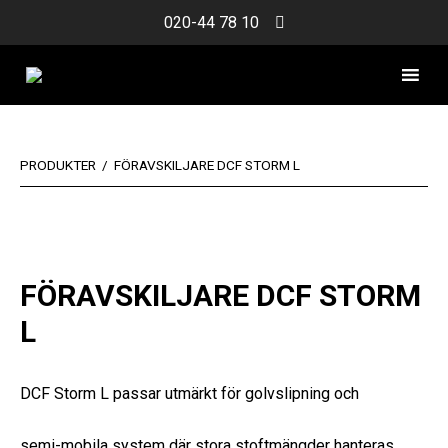
Skip
020-44 78 10
to
content
PRODUKTER
/
FÖRAVSKILJARE DCF STORM L
FÖRAVSKILJARE DCF STORM
L
DCF Storm L passar utmärkt för golvslipning och
semi-mobila system där stora stoftmängder hanteras.