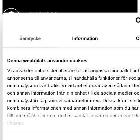
Samtycke
Information
O
Kontakt
Denna webbplats använder cookies
020-44 78 10
Vi använder enhetsidentifierare för att anpassa innehållet oc
annonserna till användarna, tillhandahålla funktioner för soci
och analysera vår trafik. Vi vidarebefordrar även sådana ident
och annan information från din enhet till de sociala medier o
Våra depåer
och analysföretag som vi samarbetar med. Dessa kan i sin t
kombinera informationen med annan information som du har
tillhandahållit eller som de har samlat in när du har använt d
Finspång:
tjänster.
Skäggebyvägen 9
612 44 Finspång
Samtyckesval