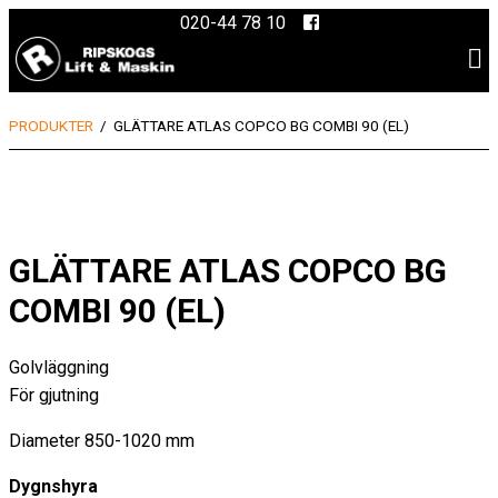
Skip
020-44 78 10
to
content
PRODUKTER
/
GLÄTTARE ATLAS COPCO BG COMBI 90 (EL)
GLÄTTARE ATLAS COPCO BG
COMBI 90 (EL)
Golvläggning
För gjutning
Diameter 850-1020 mm
Dygnshyra