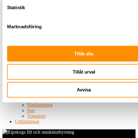
Skyltning
Statistik
Avspärrning
TMA
El &
Marknadsföring
energi
Belysning
Byggbelysning
Belysningsmast
Centraler
Tillåt alla
Undercentraler
Huvudcentraler
Byggbodscentraler
Kablage
Tillåt urval
Elverk
Kabelhjälpmedel
Grönytehantering
Avvisa
Träd
Gräs/jord/mark
Plattläggning
Snö
Transport
Utbildningar