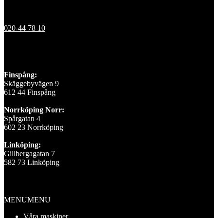
Kontakt
020-44 78 10
Våra depåer
Finspång:
Skäggebyvägen 9
612 44 Finspång
Norrköping Norr:
Spårgatan 4
602 23 Norrköping
Linköping:
Gillbergagatan 7
582 73 Linköping
Information
MENU
MENU
Våra maskiner