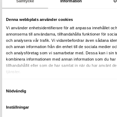
Samtycke
Information
O
Byggskivehantering
Vatten-
och
fukthantering
Denna webbplats använder cookies
Pumpar
Avfuktare
Vi använder enhetsidentifierare för att anpassa innehållet oc
Våtsugar
annonserna till användarna, tillhandahålla funktioner för soci
Laser/mätinstrument
och analysera vår trafik. Vi vidarebefordrar även sådana ident
Plåtmaskiner
Pumpar
och annan information från din enhet till de sociala medier o
Vibroplattor
och analysföretag som vi samarbetar med. Dessa kan i sin t
(padda)
kombinera informationen med annan information som du har
Rengöringsutrustning
Stoftavskiljare/våtsug
tillhandahållit eller som de har samlat in när du har använt d
Högtryckstvätt
tjänster.
Mattvätt
Svetsutrustning
Tegeltransportör
Samtyckesval
Kärror/vagnar
Nödvändig
El
&
energi
Värmefläktar
Inställningar
Ytfräsar
Avspärrning