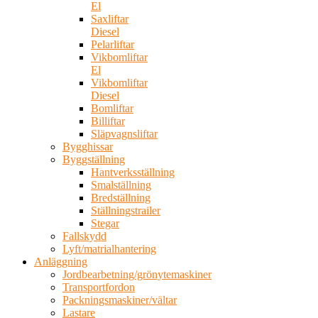
El
Saxliftar
Diesel
Pelarliftar
Vikbomliftar
El
Vikbomliftar
Diesel
Bomliftar
Billiftar
Släpvagnsliftar
Bygghissar
Byggställning
Hantverksställning
Smalställning
Bredställning
Ställningstrailer
Stegar
Fallskydd
Lyft/matrialhantering
Anläggning
Jordbearbetning/grönytemaskiner
Transportfordon
Packningsmaskiner/vältar
Lastare