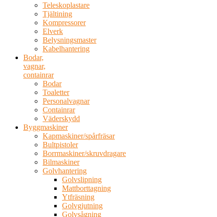
Teleskoplastare
Tjältining
Kompressorer
Elverk
Belysningsmaster
Kabelhantering
Bodar,
vagnar,
containrar
Bodar
Toaletter
Personalvagnar
Containrar
Väderskydd
Byggmaskiner
Kapmaskiner/spårfräsar
Bultpistoler
Borrmaskiner/skruvdragare
Bilmaskiner
Golvhantering
Golvslipning
Mattborttagning
Ytfräsning
Golvgjutning
Golvsågning