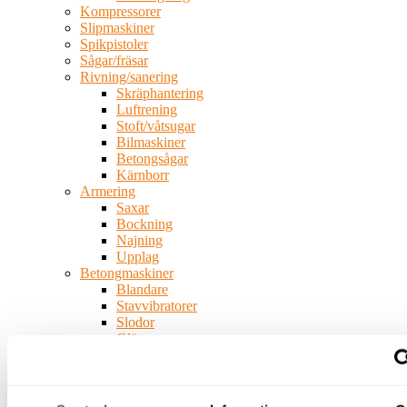
Kompressorer
Slipmaskiner
Spikpistoler
Sågar/fräsar
Rivning/sanering
Skräphantering
Luftrening
Stoft/våtsugar
Bilmaskiner
Betongsågar
Kärnborr
Armering
Saxar
Bockning
Najning
Upplag
Betongmaskiner
Blandare
Stavvibratorer
Slodor
Glättare
Fräsar
Slipar
Bergborr
Spräckutrustning