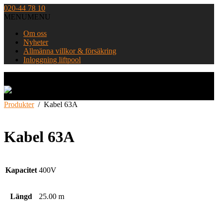
Skip
020-44 78 10
to
MENU
MENU
content
Om oss
Nyheter
Allmänna villkor & försäkring
Inloggning liftpool
Home
Produkter
/
Kabel 63A
Kabel 63A
Kapacitet
400V
Längd
25.00 m