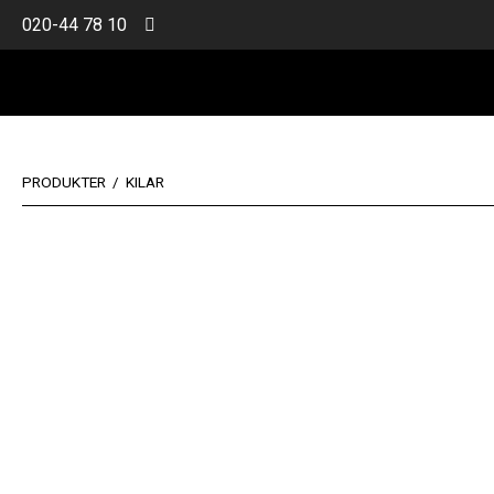
Skip
020-44 78 10
to
content
Home
PRODUKTER
/
KILAR