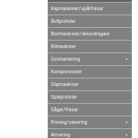
Kapmaskiner/spårfräsar
Bultpistoler
Borrmaskiner/skruvdragare
Bilmaskiner
Golvhantering
Kompressorer
Slipmaskiner
Spikpistoler
Sågar/fräsar
Rivning/sanering
Armering