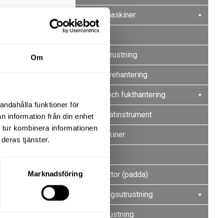
Betongmaskiner
Bergborr
Spräckutrustning
Om
Byggskivehantering
Vatten- och fukthantering
andahålla funktioner för
Laser/mätinstrument
n information från din enhet
 tur kombinera informationen
Plåtmaskiner
deras tjänster.
Pumpar
Marknadsföring
Vibroplattor (padda)
Rengöringsutrustning
Svetsutrustning