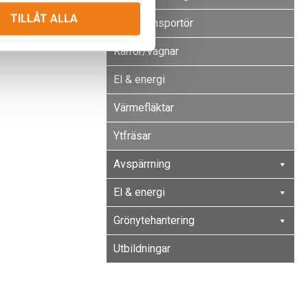
TILLÅT ALLA
Tegeltransportör
Kärror/vagnar
El & energi
Värmefläktar
Ytfräsar
Avspärrning
El & energi
Grönytehantering
Utbildningar