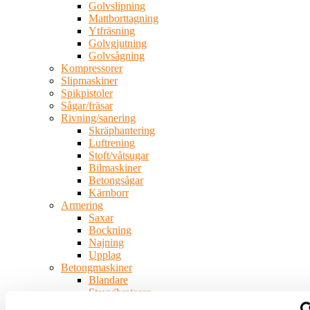
Golvslipning
Mattborttagning
Ytfräsning
Golvgjutning
Golvsågning
Kompressorer
Slipmaskiner
Spikpistoler
Sågar/fräsar
Rivning/sanering
Skräphantering
Luftrening
Stoft/våtsugar
Bilmaskiner
Betongsågar
Kärnborr
Armering
Saxar
Bockning
Najning
Upplag
Betongmaskiner
Blandare
Stavvibratorer
Slodor