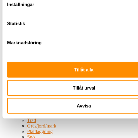
&
Inställningar
energi
Värmefläktar
Ytfräsar
Statistik
Avspärrning
Skyltning
Avspärrning
TMA
Marknadsföring
El &
energi
Belysning
Byggbelysning
Tillåt alla
Belysningsmast
Centraler
Undercentraler
Huvudcentraler
Tillåt urval
Byggbodscentraler
Kablage
Elverk
Avvisa
Kabelhjälpmedel
Grönytehantering
Träd
Gräs/jord/mark
Plattläggning
Snö