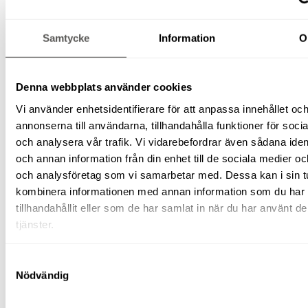
Glättare
Fräsar
Slipar
Samtycke
Information
O
Bergborr
Spräckutrustning
Byggskivehantering
Vatten-
Denna webbplats använder cookies
och
fukthantering
Vi använder enhetsidentifierare för att anpassa innehållet oc
Pumpar
annonserna till användarna, tillhandahålla funktioner för soci
Avfuktare
och analysera vår trafik. Vi vidarebefordrar även sådana ident
Våtsugar
Laser/mätinstrument
och annan information från din enhet till de sociala medier o
Plåtmaskiner
och analysföretag som vi samarbetar med. Dessa kan i sin t
Pumpar
kombinera informationen med annan information som du har
Vibroplattor
(padda)
tillhandahållit eller som de har samlat in när du har använt d
Rengöringsutrustning
tjänster.
Stoftavskiljare/våtsug
Högtryckstvätt
Mattvätt
Samtyckesval
Svetsutrustning
Nödvändig
Tegeltransportör
Kärror/vagnar
El