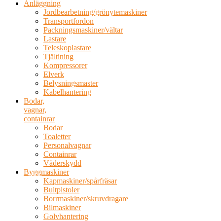
Anläggning
Jordbearbetning/grönytemaskiner
Transportfordon
Packningsmaskiner/vältar
Lastare
Teleskoplastare
Tjältining
Kompressorer
Elverk
Belysningsmaster
Kabelhantering
Bodar,
vagnar,
containrar
Bodar
Toaletter
Personalvagnar
Containrar
Väderskydd
Byggmaskiner
Kapmaskiner/spårfräsar
Bultpistoler
Borrmaskiner/skruvdragare
Bilmaskiner
Golvhantering