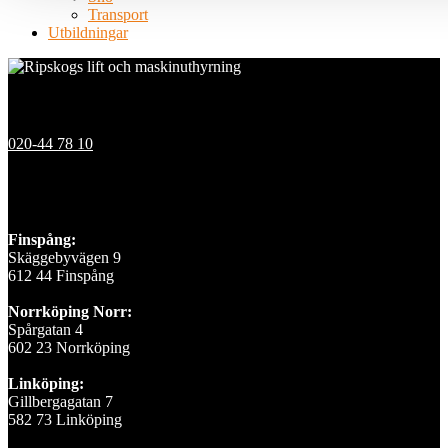
Transport
Utbildningar
Kontakt
020-44 78 10
Våra depåer
Finspång:
Skäggebyvägen 9
612 44 Finspång
Norrköping Norr:
Spårgatan 4
602 23 Norrköping
Linköping:
Gillbergagatan 7
582 73 Linköping