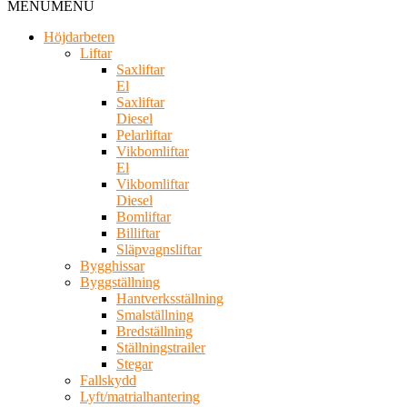
MENU
MENU
Höjdarbeten
Liftar
Saxliftar
El
Saxliftar
Diesel
Pelarliftar
Vikbomliftar
El
Vikbomliftar
Diesel
Bomliftar
Billiftar
Släpvagnsliftar
Bygghissar
Byggställning
Hantverksställning
Smalställning
Bredställning
Ställningstrailer
Stegar
Fallskydd
Lyft/matrialhantering