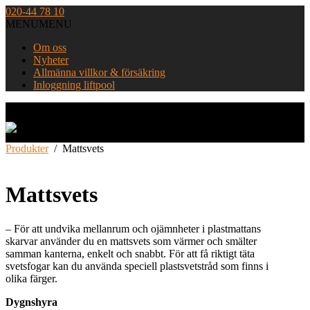
Skip
020-44 78 10
to
MENU
MENU
content
Om oss
Nyheter
Allmänna villkor & försäkring
Inloggning liftpool
Home
Produkter
/
Mattsvets
Mattsvets
– För att undvika mellanrum och ojämnheter i plastmattans
skarvar använder du en mattsvets som värmer och smälter
samman kanterna, enkelt och snabbt. För att få riktigt täta
svetsfogar kan du använda speciell plastsvetstråd som finns i
olika färger.
Dygnshyra