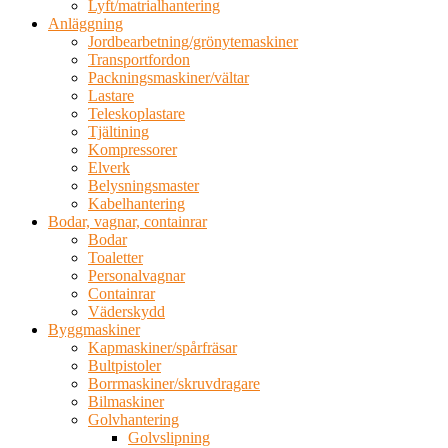
Lyft/matrialhantering
Anläggning
Jordbearbetning/grönytemaskiner
Transportfordon
Packningsmaskiner/vältar
Lastare
Teleskoplastare
Tjältining
Kompressorer
Elverk
Belysningsmaster
Kabelhantering
Bodar, vagnar, containrar
Bodar
Toaletter
Personalvagnar
Containrar
Väderskydd
Byggmaskiner
Kapmaskiner/spårfräsar
Bultpistoler
Borrmaskiner/skruvdragare
Bilmaskiner
Golvhantering
Golvslipning