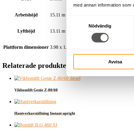
med annan information som du 
Arbetshöjd
15.11 m
Samtyckesval
Nödvändig
Lyfthöjd
13.11 m
Plattform dimensioner
3.98 x 1.83 m
Avvisa
Relaterade produkter
Vikbomlift Genie Z-80/60
Hantverkarställning Instant upright