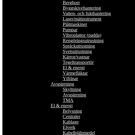
Bergborr
Byggskivehantering
Vatten- och fukthantering
Laser/mätinstrument
Plåtmaskiner
Pumpar
Vibroplattor (padda)
Rengöringsutrustning
Spräckutrustning
Svetsutrustning
Kärror/vagnar
Tegeltransportör
El & energi
Värmefläktar
Ytfräsar
Avspärrning
Skyltning
Avspärrning
TMA
El & energi
Belysning
Centraler
Kablage
Elverk
Kabelhjälpmedel