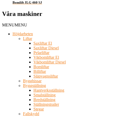
Bomlift JLG 460 SJ
Våra maskiner
MENU
MENU
Höjdarbeten
Liftar
Saxliftar El
Saxliftar Diesel
Pelarliftar
Vikbomliftar El
Vikbomliftar Diesel
Bomliftar
Billiftar
Släpvagnsliftar
Bygghissar
Byggställning
Hantverksställning
Smalställning
Bredställning
Ställningstrailer
Stegar
Fallskydd