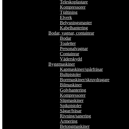
Teleskoplastare
Kompressorer
Tjältining
Elverk
Belysningsmaster
Kabelhantering
Bodar, vagnar, containrar
Bodar
Toaletter
Personalvagnar
Containrar
Väderskydd
Byggmaskiner
Kapmaskiner/spårfräsar
Bultpistoler
Borrmaskiner/skruvdragare
Bilmaskiner
Golvhantering
Kompressorer
Slipmaskiner
Spikpistoler
Sågar/fräsar
Rivning/sanering
Armering
Betongmaskiner