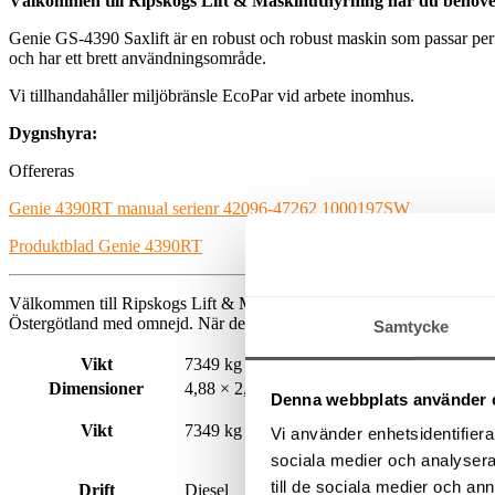
Välkommen till Ripskogs Lift & Maskinuthyrning när du behöver 
Genie GS-4390 Saxlift är en robust och robust maskin som passar perfe
och har ett brett användningsområde.
Vi tillhandahåller miljöbränsle EcoPar vid arbete inomhus.
Dygnshyra:
Offereras
Genie 4390RT manual serienr 42096-47262 1000197SW
Produktblad Genie 4390RT
Välkommen till Ripskogs Lift & Maskinuthyrning när du behöver
hyr
Östergötland med omnejd. När det gäller saxliftar som drivs av diesel er
Samtycke
Vikt
7349 kg
Dimensioner
4,88 × 2,30 × 2,90 m
Denna webbplats använder 
Vikt
7349 kg
Vi använder enhetsidentifierar
sociala medier och analysera 
till de sociala medier och a
Drift
Diesel