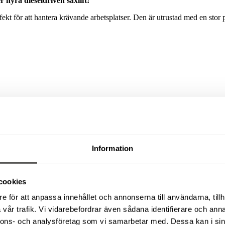
hyra dieseldriven saxlift!
kt för att hantera krävande arbetsplatser. Den är utrustad med en stor 
a dieseldrivna saxliftar
. Genom våra depåer i Norrköping, Linköping och
bjuder vi ett brett utbud när det gäller storlek, vikt och arbetshöjd.
Information
cookies
e för att anpassa innehållet och annonserna till användarna, tillh
vår trafik. Vi vidarebefordrar även sådana identifierare och anna
nnons- och analysföretag som vi samarbetar med. Dessa kan i sin