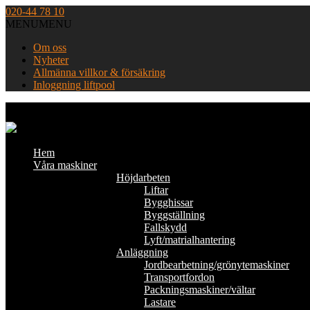
Skip
020-44 78 10
to
MENU
MENU
content
Om oss
Nyheter
Allmänna villkor & försäkring
Inloggning liftpool
Home
Hem
Våra maskiner
Höjdarbeten
Liftar
Bygghissar
Byggställning
Fallskydd
Lyft/matrialhantering
Anläggning
Jordbearbetning/grönytemaskiner
Transportfordon
Packningsmaskiner/vältar
Lastare