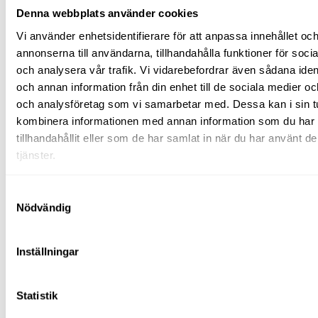
Avfuktare
Denna webbplats använder cookies
Våtsugar
Laser/mätinstrument
Vi använder enhetsidentifierare för att anpassa innehållet oc
Plåtmaskiner
annonserna till användarna, tillhandahålla funktioner för soci
Pumpar
och analysera vår trafik. Vi vidarebefordrar även sådana ident
Vibroplattor
(padda)
och annan information från din enhet till de sociala medier o
Rengöringsutrustning
och analysföretag som vi samarbetar med. Dessa kan i sin t
Stoftavskiljare/våtsug
kombinera informationen med annan information som du har
Högtryckstvätt
Mattvätt
tillhandahållit eller som de har samlat in när du har använt d
Svetsutrustning
tjänster.
Tegeltransportör
Kärror/vagnar
El
Samtyckesval
&
Nödvändig
energi
Värmefläktar
Ytfräsar
Avspärrning
Inställningar
Skyltning
Avspärrning
TMA
Statistik
El &
energi