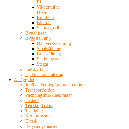
El
Vikbomliftar
Diesel
Bomliftar
Billiftar
Släpvagnsliftar
Bygghissar
Byggställning
Hantverksställning
Smalställning
Bredställning
Ställningstrailer
Stegar
Fallskydd
Lyft/matrialhantering
Anläggning
Jordbearbetning/grönytemaskiner
Transportfordon
Packningsmaskiner/vältar
Lastare
Teleskoplastare
Tjältining
Kompressorer
Elverk
Belysningsmaster