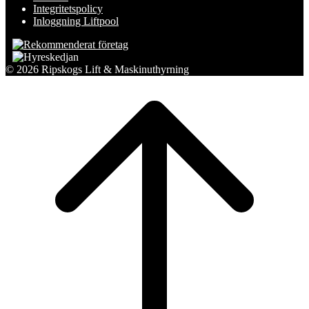
Integritetspolicy
Inloggning Liftpool
© 2026 Ripskogs Lift & Maskinuthyrning
Scroll
to
top