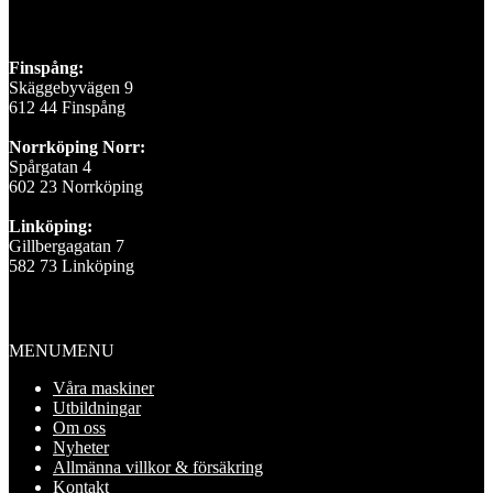
Våra depåer
Finspång:
Skäggebyvägen 9
612 44 Finspång
Norrköping Norr:
Spårgatan 4
602 23 Norrköping
Linköping:
Gillbergagatan 7
582 73 Linköping
Information
MENU
MENU
Våra maskiner
Utbildningar
Om oss
Nyheter
Allmänna villkor & försäkring
Kontakt