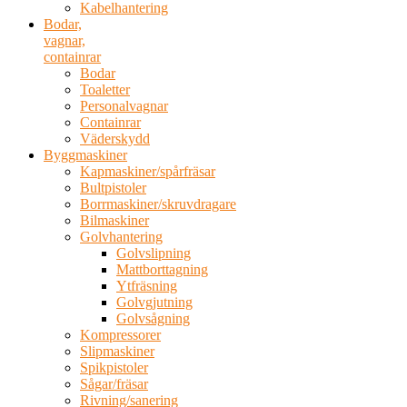
Kabelhantering
Bodar,
vagnar,
containrar
Bodar
Toaletter
Personalvagnar
Containrar
Väderskydd
Byggmaskiner
Kapmaskiner/spårfräsar
Bultpistoler
Borrmaskiner/skruvdragare
Bilmaskiner
Golvhantering
Golvslipning
Mattborttagning
Ytfräsning
Golvgjutning
Golvsågning
Kompressorer
Slipmaskiner
Spikpistoler
Sågar/fräsar
Rivning/sanering