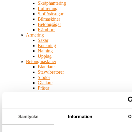
Skräphantering
Luftrening
Stoft/våtsugar
Bilmaskiner
Betongsågar
Kärnborr
Armering
Saxar
Bockning
Najning
Upplag
Betongmaskiner
Blandare
Stavvibratorer
Slodor
Glättare
Fräsar
Slipar
Bergborr
Spräckutrustning
Byggskivehantering
Vatten-
Samtycke
Information
O
och
fukthantering
Pumpar