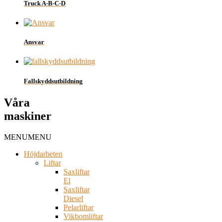
Truck A-B-C-D
Ansvar
Fallskyddsutbildning
Våra
maskiner
MENU
MENU
Höjdarbeten
Liftar
Saxliftar
El
Saxliftar
Diesel
Pelarliftar
Vikbomliftar