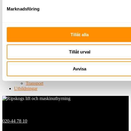
Belysning
Marknadsföring
Byggbelysning
Belysningsmast
Centraler
Undercentraler
Huvudcentraler
Tillåt alla
Byggbodscentraler
Kablage
Elverk
Kabelhjälpmedel
Tillåt urval
Grönytehantering
Träd
Gräs/jord/mark
Avvisa
Plattläggning
Snö
Transport
Utbildningar
Kontakt
020-44 78 10