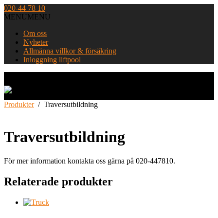
Skip
020-44 78 10
to
MENU
MENU
content
Om oss
Nyheter
Allmänna villkor & försäkring
Inloggning liftpool
Home
Produkter
/
Traversutbildning
Traversutbildning
För mer information kontakta oss gärna på 020-447810.
Relaterade produkter