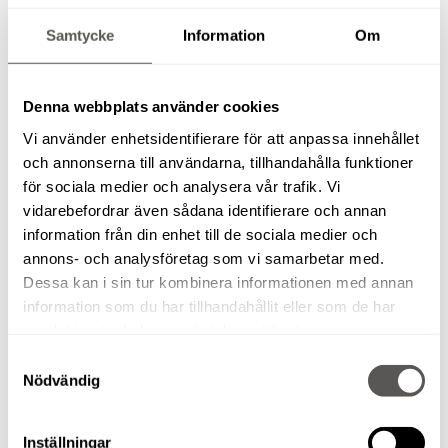
Samtycke
Information
Om
Denna webbplats använder cookies
Vi använder enhetsidentifierare för att anpassa innehållet
och annonserna till användarna, tillhandahålla funktioner
för sociala medier och analysera vår trafik. Vi
FALLSKYDDSUTBILDNING
vidarebefordrar även sådana identifierare och annan
information från din enhet till de sociala medier och
annons- och analysföretag som vi samarbetar med.
Dessa kan i sin tur kombinera informationen med annan
information som du har tillhandahållit eller som de har
samlat in när du har använt deras tjänster.
Samtyckesval
Nödvändig
Inställningar