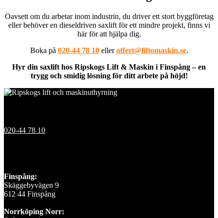
Oavsett om du arbetar inom industrin, du driver ett stort byggföretag
eller behöver en dieseldriven saxlift för ett mindre projekt, finns vi
här för att hjälpa dig.
Boka på
020-44 78 10
eller
offert@liftomaskin.se
.
Hyr din saxlift hos Ripskogs Lift & Maskin i Finspång – en
trygg och smidig lösning för ditt arbete på höjd!
Kontakt
020-44 78 10
Våra depåer
Finspång:
Skäggebyvägen 9
612 44 Finspång
Norrköping Norr: