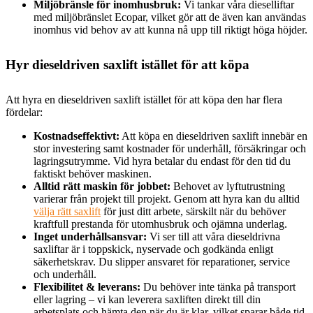
Miljöbränsle för inomhusbruk:
Vi tankar våra dieselliftar
med miljöbränslet Ecopar, vilket gör att de även kan användas
inomhus vid behov av att kunna nå upp till riktigt höga höjder.
Hyr dieseldriven saxlift istället för att köpa
Att hyra en dieseldriven saxlift istället för att köpa den har flera
fördelar:
Kostnadseffektivt:
Att köpa en dieseldriven saxlift innebär en
stor investering samt kostnader för underhåll, försäkringar och
lagringsutrymme. Vid hyra betalar du endast för den tid du
faktiskt behöver maskinen.
Alltid rätt maskin för jobbet:
Behovet av lyftutrustning
varierar från projekt till projekt. Genom att hyra kan du alltid
välja rätt saxlift
för just ditt arbete, särskilt när du behöver
kraftfull prestanda för utomhusbruk och ojämna underlag.
Inget underhållsansvar:
Vi ser till att våra dieseldrivna
saxliftar är i toppskick, nyservade och godkända enligt
säkerhetskrav. Du slipper ansvaret för reparationer, service
och underhåll.
Flexibilitet & leverans:
Du behöver inte tänka på transport
eller lagring – vi kan leverera saxliften direkt till din
arbetsplats och hämta den när du är klar, vilket sparar både tid