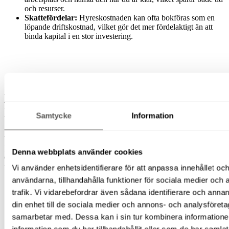
och resurser.
Skattefördelar:
Hyreskostnaden kan ofta bokföras som en
löpande driftskostnad, vilket gör det mer fördelaktigt än att
binda kapital i en stor investering.
Därför ska du hyra dieseldriven saxlift
hos Ripskogs Lift & Maskin i Finspång
Samtycke
Information
Vi är en lokalt förankrad maskinuthyrare med depåer i Norrköping,
Linköping och Finspång, men vi hyr ut dieseldrivna saxliftar till hela
Denna webbplats använder cookies
Östergötland och angränsande områden. Våra kunder väljer oss för
vår personliga service, snabbhet och flexibilitet.
Vi använder enhetsidentifierare för att anpassa innehållet och
användarna, tillhandahålla funktioner för sociala medier och 
Snabb service & reparation:
Om något skulle hända med
trafik. Vi vidarebefordrar även sådana identifierare och annan
liften ute på arbetsplatsen lagar vi 90% av felen direkt på
plats. Då vi ofta kan vara på plats inom en timme betyder det
din enhet till de sociala medier och annons- och analysföret
att du snabbt kan fortsätta arbetet utan onödiga förseningar.
samarbetar med. Dessa kan i sin tur kombinera informatio
Brett sortiment:
Vi har ett urval av saxliftar i olika storlekar