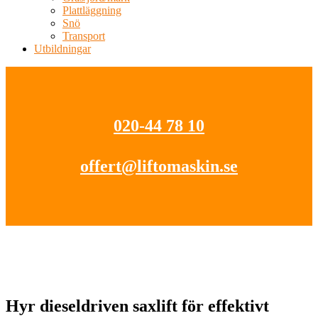
Plattläggning
Snö
Transport
Utbildningar
020-44 78 10
offert@liftomaskin.se
Hyr dieseldriven saxlift för effektivt