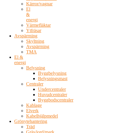
Kärror/vagnar
El
&
energi
Värmefläktar
Ytfräsar
Avspärrning
Skyltning
Avspärrning
TMA
El &
energi
Belysning
Byggbelysning
Belysningsmast
Centraler
Undercentraler
Huvudcentraler
Byggbodscentraler
Kablage
Elverk
Kabelhjälpmedel
Grönytehantering
Träd
Gräs/jord/mark