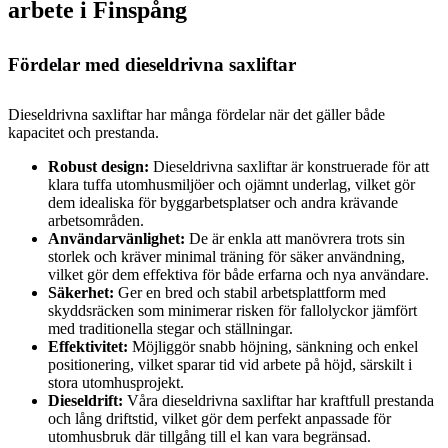
arbete i Finspång
Fördelar med dieseldrivna saxliftar
Dieseldrivna saxliftar har många fördelar när det gäller både
kapacitet och prestanda.
Robust design:
Dieseldrivna saxliftar är konstruerade för att
klara tuffa utomhusmiljöer och ojämnt underlag, vilket gör
dem idealiska för byggarbetsplatser och andra krävande
arbetsområden.
Användarvänlighet:
De är enkla att manövrera trots sin
storlek och kräver minimal träning för säker användning,
vilket gör dem effektiva för både erfarna och nya användare.
Säkerhet:
Ger en bred och stabil arbetsplattform med
skyddsräcken som minimerar risken för fallolyckor jämfört
med traditionella stegar och ställningar.
Effektivitet:
Möjliggör snabb höjning, sänkning och enkel
positionering, vilket sparar tid vid arbete på höjd, särskilt i
stora utomhusprojekt.
Dieseldrift:
Våra dieseldrivna saxliftar har kraftfull prestanda
och lång driftstid, vilket gör dem perfekt anpassade för
utomhusbruk där tillgång till el kan vara begränsad.