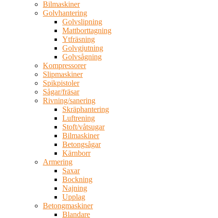
Bilmaskiner
Golvhantering
Golvslipning
Mattborttagning
Ytfräsning
Golvgjutning
Golvsågning
Kompressorer
Slipmaskiner
Spikpistoler
Sågar/fräsar
Rivning/sanering
Skräphantering
Luftrening
Stoft/våtsugar
Bilmaskiner
Betongsågar
Kärnborr
Armering
Saxar
Bockning
Najning
Upplag
Betongmaskiner
Blandare