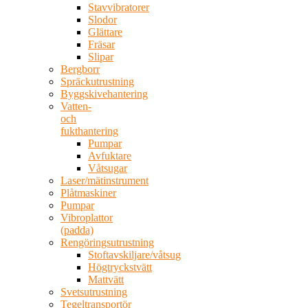
Stavvibratorer
Slodor
Glättare
Fräsar
Slipar
Bergborr
Spräckutrustning
Byggskivehantering
Vatten-
och
fukthantering
Pumpar
Avfuktare
Våtsugar
Laser/mätinstrument
Plåtmaskiner
Pumpar
Vibroplattor
(padda)
Rengöringsutrustning
Stoftavskiljare/våtsug
Högtryckstvätt
Mattvätt
Svetsutrustning
Tegeltransportör