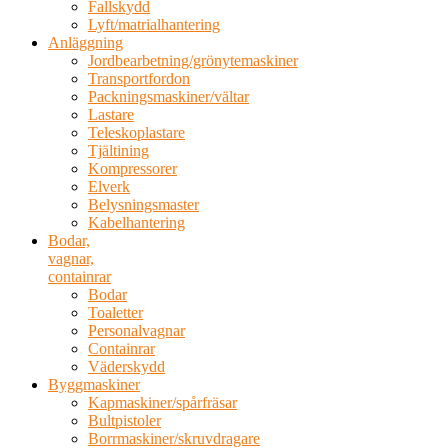
Fallskydd
Lyft/matrialhantering
Anläggning
Jordbearbetning/grönytemaskiner
Transportfordon
Packningsmaskiner/vältar
Lastare
Teleskoplastare
Tjältining
Kompressorer
Elverk
Belysningsmaster
Kabelhantering
Bodar,
vagnar,
containrar
Bodar
Toaletter
Personalvagnar
Containrar
Väderskydd
Byggmaskiner
Kapmaskiner/spårfräsar
Bultpistoler
Borrmaskiner/skruvdragare