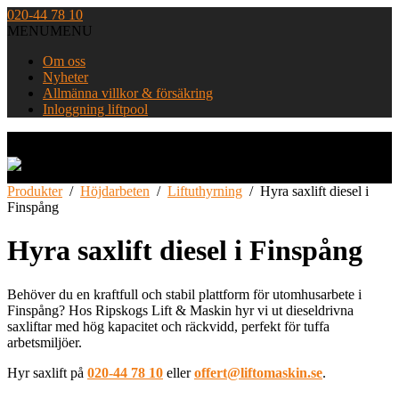
Skip
020-44 78 10
to
MENU
MENU
content
Om oss
Nyheter
Allmänna villkor & försäkring
Inloggning liftpool
Home
Produkter
/
Höjdarbeten
/
Liftuthyrning
/
Hyra saxlift diesel i
Finspång
Hyra saxlift diesel i Finspång
Behöver du en kraftfull och stabil plattform för utomhusarbete i
Finspång? Hos Ripskogs Lift & Maskin hyr vi ut dieseldrivna
saxliftar med hög kapacitet och räckvidd, perfekt för tuffa
arbetsmiljöer.
Hyr saxlift på
020-44 78 10
eller
offert@liftomaskin.se
.