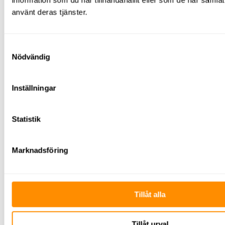
information som du har tillhandahållit eller som de har samlat
och modeller för att passa just dina behov.
Underhållna och besiktigade maskiner:
Alla våra maskiner
använt deras tjänster.
servas regelbundet och är säkerhetsbesiktigade, så du kan lita
på att de fungerar både optimalt och säkert. Våra årliga
besiktningar utförs av oberoende part.
Noggrann returkontroll:
Liftarna kontrolleras noggrant efter
Samtyckesval
varje hyrtillfälle, efter en speciellt framtagen lista för
Nödvändig
respektive maskin.
Skräddarsydda lösningar:
Vi hjälper dig att välja rätt lift för
just ditt projekt och ger gärna rådgivning om vilken maskin
Inställningar
som passar bäst.
Flexibel leverans & hämtning:
Du bestämmer själv om du
vill hämta liften själv eller få den levererad till din arbetsplats.
Vi samarbetar med externa transportörer vid behov.
Statistik
Rätt försäkringar:
Givetvis har vi alla försäkringar och som
behövs. Det är ett av de krav vi uppfyller för att få vara en del
av rikstäckande
Rentalföretagen
.
Marknadsföring
Inget krångel – bara enkel uthyrning:
Snabba beslutsvägar,
smidig uthyrningsprocess och konkurrenskraftiga priser gör
att du kan fokusera på ditt arbete istället för att hantera
maskinproblem.
Tillåt alla
Tillåt urval