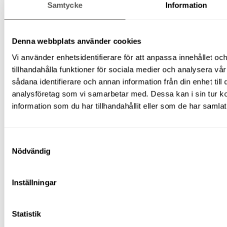
Samtycke
Information
HYRA DIESELDRIVEN SAXLIFT I
Denna webbplats använder cookies
LINKÖPING? KONTAKTA OSS IDAG!
Vi använder enhetsidentifierare för att anpassa innehållet oc
tillhandahålla funktioner för sociala medier och analysera vår
Oavsett om du arbetar inom industrin, du driver ett stort
sådana identifierare och annan information från din enhet til
byggföretag eller behöver en dieseldriven saxlift för ett
analysföretag som vi samarbetar med. Dessa kan i sin tur 
mindre projekt, finns vi här för att hjälpa dig.
information som du har tillhandahållit eller som de har samlat
Boka på
020-44 78 10
eller
offert@liftomaskin.se
.
Samtyckesval
Nödvändig
Hyr din saxlift hos Ripskogs Lift & Maskin i Linköping
– en trygg och smidig lösning för ditt arbete på höjd!
Inställningar
Statistik