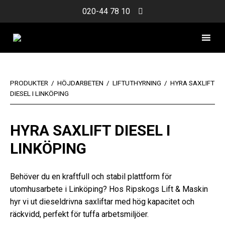
Skip
020-44 78 10
to
content
PRODUKTER
/
HÖJDARBETEN
/
LIFTUTHYRNING
/
HYRA SAXLIFT
DIESEL I LINKÖPING
HYRA SAXLIFT DIESEL I
LINKÖPING
Behöver du en kraftfull och stabil plattform för
utomhusarbete i Linköping? Hos Ripskogs Lift & Maskin
hyr vi ut dieseldrivna saxliftar med hög kapacitet och
räckvidd, perfekt för tuffa arbetsmiljöer.