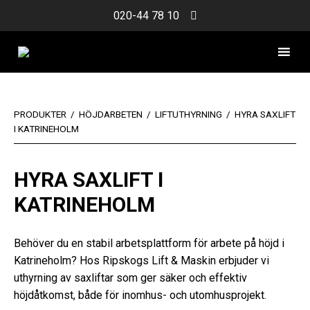
Skip
020-44 78 10
to
content
PRODUKTER
/
HÖJDARBETEN
/
LIFTUTHYRNING
/
HYRA SAXLIFT
I KATRINEHOLM
HYRA SAXLIFT I
KATRINEHOLM
Behöver du en stabil arbetsplattform för arbete på höjd i
Katrineholm? Hos Ripskogs Lift & Maskin erbjuder vi
uthyrning av saxliftar som ger säker och effektiv
höjdåtkomst, både för inomhus- och utomhusprojekt.