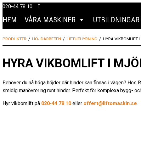
Skip
020-44 78 10
Home
to
HEM
VÅRA MASKINER
UTBILDNINGAR
content
PRODUKTER
/
HÖJDARBETEN
/
LIFTUTHYRNING
/
HYRA VIKBOMLIFT 
HYRA VIKBOMLIFT I MJÖ
Behöver du nå höga höjder där hinder kan finnas i vägen? Hos Ri
smidig manövrering runt hinder. Perfekt för komplexa bygg- och
Hyr vikbomlift på
020-44 78 10
eller
offert@liftomaskin.se
.