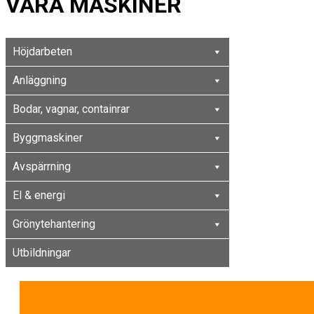
VÅRA MASKINER
Höjdarbeten
Anläggning
Bodar, vagnar, containrar
Byggmaskiner
Avspärrning
El & energi
Grönytehantering
Utbildningar