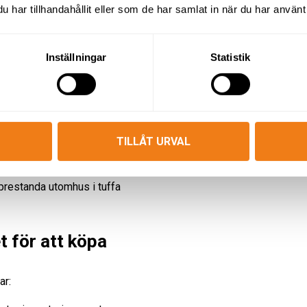
et och räckvidd.
har tillhandahållit eller som de har samlat in när du har använt 
ör det enkelt att arbeta runt
 horisontellt.
Inställningar
Statistik
ver minimal träning för säker
e och erfarna användare.
risken för fallolyckor jämfört
itionering, vilket sparar tid
TILLÅT URVAL
 batteridrivna för tyst och
 prestanda utomhus i tuffa
t för att köpa
ar: