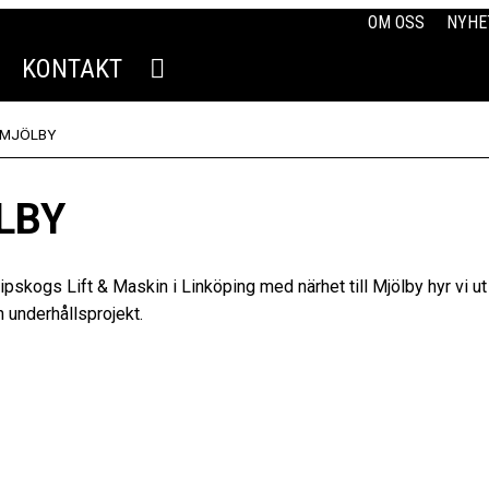
OM OSS
NYHE
KONTAKT
I MJÖLBY
LBY
pskogs Lift & Maskin i Linköping med närhet till Mjölby hyr vi ut
 underhållsprojekt.