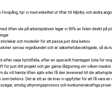
nspång, hyr vi med enkelhet ut liftar till Mjölby och andra angrä
d liften ute på arbetsplatsen lagar vi 90% av felen direkt på pl
ingar.
a storlekar och modeller för att passa just dina behov.
skiner servas regelbundet och är säkerhetsbesiktigade, så du kan
 efter varje hyrtillfälle, efter en speciellt framtagen lista för r
t lift för just ditt projekt och ger gärna rådgivning om vilken mask
u vill hämta liften själv eller få den levererad till din arbetsp
h som behövs. Det är ett av de krav vi uppfyller för att få vara e
vägar, smidig uthyrningsprocess och konkurrenskraftiga priser gör