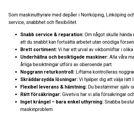
Som maskinuthyrare med depåer i Norrköping, Linköping och Fi
service, snabbhet och flexibilitet.
Snabb service & reparation:
Om något skulle hända me
att du snabbt kan fortsätta arbetet utan onödiga försen
Brett sortiment:
Vi har ett urval av vikbomliftar i olik
Underhållna och besiktigade maskiner:
Alla våra ma
årliga besiktningar utförs av oberoende part.
Noggrann returkontroll:
Liftarna kontrolleras noggrant
Skräddarsydda lösningar:
Vi hjälper dig att välja rät
Flexibel leverans & hämtning:
Du bestämmer själv om d
Rätt försäkringar:
Givetvis har vi alla försäkringar oc
Inget krångel – bara enkel uthyrning:
Snabba besluts
maskinproblem.