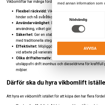
Vikbomliftar har många fördelar när det gäller både flexibilit
med annan information som du 
Flexibel räckvidd:
Vikbomliftar har en ledad bom som g
Samtyckesval
hinder och nå svåråtkomliga områden, både vertikalt och
Nödvändig
Användarvänlighet:
De är enkla att manövrera och krä
användning, vilket gör dem effektiva för både nybörjar
Säkerhet:
Ger en stabil arbetsplattform som minimerar 
med traditionella stegar och ställningar.
Effektivitet:
Möjliggör snabb förflyttning och exakt pos
AVVISA
vid arbete på varierande höjder och platser.
Olika driftalternativ:
Våra vikbomliftar finns både som
utsläppsfri drift inomhus och dieseldrivna för kraftfull
miljöer.
Därför ska du hyra vikbomlift iställe
Att hyra en vikbomlift istället för att köpa den har flera fördel