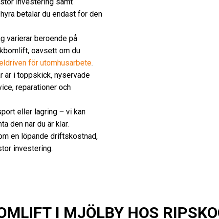
 stor investering samt
 hyra betalar du endast för den
ng varierar beroende på
vikbomlift, oavsett om du
eldriven för utomhusarbete
.
tar är i toppskick, nyservade
ice, reparationer och
ort eller lagring – vi kan
ta den när du är klar.
m en löpande driftskostnad,
stor investering.
MLIFT I MJÖLBY HOS RIPSKO