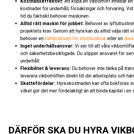
Kostnadseffektivt:
Att köpa en vikbomlift innebär en
kostnader för underhåll, försäkringar och förvaring. Vid
tid du faktiskt behöver maskinen.
Alltid rätt maskin för jobbet:
Behovet av lyftutrustni
projektets krav. Genom att hyra kan du alltid välja rätt 
behöver en
batteridriven för inomhusbruk
eller en
dies
Inget underhållsansvar:
Vi ser till att våra vikbomlif
och säkerhetsbesiktigade. Du slipper ansvaret för serv
underhåll.
Flexibilitet & leverans:
Du behöver inte tänka på transp
leverera vikbomliften direkt till din arbetsplats och häm
Skattefördelar:
Hyreskostnaden kan ofta bokföras so
vilket gör det mer fördelaktigt än att binda kapital i en 
DÄRFÖR SKA DU HYRA VIKBO