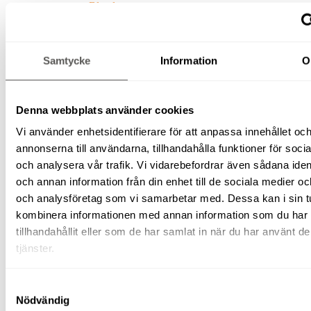
Blandare
Stavvibratorer
Slodor
Glättare
Fräsar
Samtycke
Information
O
Slipar
Bergborr
Spräckutrustning
Byggskivehantering
Denna webbplats använder cookies
Vatten-
och
Vi använder enhetsidentifierare för att anpassa innehållet oc
fukthantering
annonserna till användarna, tillhandahålla funktioner för soci
Pumpar
och analysera vår trafik. Vi vidarebefordrar även sådana ident
Avfuktare
Våtsugar
och annan information från din enhet till de sociala medier o
Laser/mätinstrument
och analysföretag som vi samarbetar med. Dessa kan i sin t
Plåtmaskiner
kombinera informationen med annan information som du har
Pumpar
Vibroplattor
tillhandahållit eller som de har samlat in när du har använt d
(padda)
tjänster.
Rengöringsutrustning
Stoftavskiljare/våtsug
Högtryckstvätt
Samtyckesval
Mattvätt
Nödvändig
Svetsutrustning