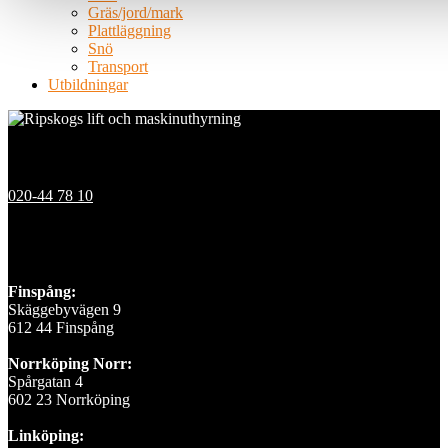
Gräs/jord/mark
Plattläggning
Snö
Transport
Utbildningar
Kontakt
020-44 78 10
Våra depåer
Finspång:
Skäggebyvägen 9
612 44 Finspång
Norrköping Norr:
Spårgatan 4
602 23 Norrköping
Linköping: