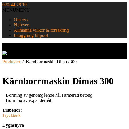
Skip
020-44 78 10
to
MENU
MENU
content
Om oss
Nyheter
Allmänna villkor & försäkring
Inloggning liftpool
Home
Produkter
/
Kärnborrmaskin Dimas 300
Kärnborrmaskin Dimas 300
– Borrning av genomgående hål i armerad betong
– Borrning av expanderhål
Tillbehör:
Trycktank
Dygnshyra