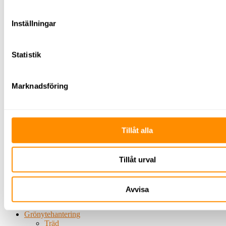
Tegeltransportör
Kärror/vagnar
Inställningar
El
&
energi
Värmefläktar
Statistik
Ytfräsar
Avspärrning
Skyltning
Marknadsföring
Avspärrning
TMA
El &
energi
Belysning
Tillåt alla
Byggbelysning
Belysningsmast
Centraler
Undercentraler
Tillåt urval
Huvudcentraler
Byggbodscentraler
Kablage
Avvisa
Elverk
Kabelhjälpmedel
Grönytehantering
Träd