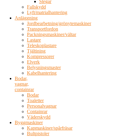
Stegar
Fallskydd
Lyft/matrialhantering
Anläggning
Jordbearbetning/grönytemaskiner
Transportfordon
Packningsmaskiner/vältar
Lastare
Teleskoplastare
Tjältining
Kompressorer
Elverk
Belysningsmaster
Kabelhantering
Bodar,
vagnar,
containrar
Bodar
Toaletter
Personalvagnar
Containrar
Väderskydd
Byggmaskiner
Kapmaskiner/spårfräsar
Bultpistoler