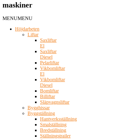
maskiner
MENU
MENU
Höjdarbeten
Liftar
Saxliftar
El
Saxliftar
Diesel
Pelarliftar
Vikbomliftar
El
Vikbomliftar
Diesel
Bomliftar
Billiftar
Släpvagnsliftar
Bygghissar
Byggställning
Hantverksställning
Smalställning
Bredställning
Ställningstrailer