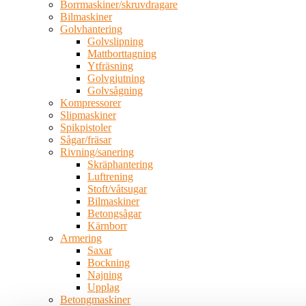
Borrmaskiner/skruvdragare
Bilmaskiner
Golvhantering
Golvslipning
Mattborttagning
Ytfräsning
Golvgjutning
Golvsågning
Kompressorer
Slipmaskiner
Spikpistoler
Sågar/fräsar
Rivning/sanering
Skräphantering
Luftrening
Stoft/våtsugar
Bilmaskiner
Betongsågar
Kärnborr
Armering
Saxar
Bockning
Najning
Upplag
Betongmaskiner