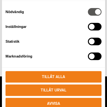
VARMLUFTSFLÄKT ELBJÖRN 2KW
Samtyckesval
Nödvändig
Inställningar
VÅRA MASKINER
Statistik
MENU
Marknadsföring
TILLÅT ALLA
TILLÅT URVAL
AVVISA