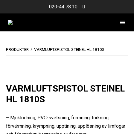
Skip
020-44 78 10
to
content
PRODUKTER
/
VARMLUFTSPISTOL STEINEL HL 1810S
VARMLUFTSPISTOL STEINEL
HL 1810S
– Mjuklödning, PVC-svetsning, formning, torkning,
förvärmning, krympning, upptining, upplösning av limfogar