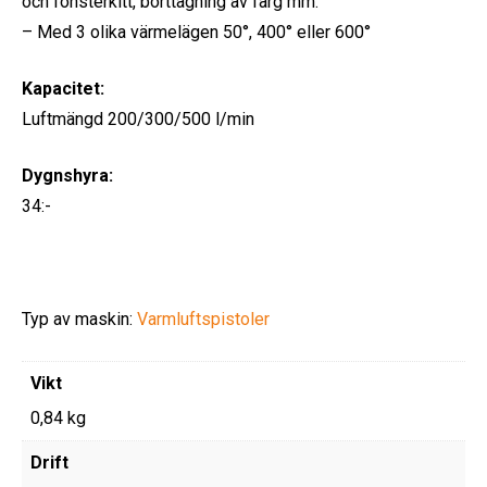
och fönsterkitt, borttagning av färg mm.
– Med 3 olika värmelägen 50°, 400° eller 600°
Kapacitet:
Luftmängd 200/300/500 l/min
Dygnshyra:
34:-
Typ av maskin:
Varmluftspistoler
Vikt
0,84 kg
Drift