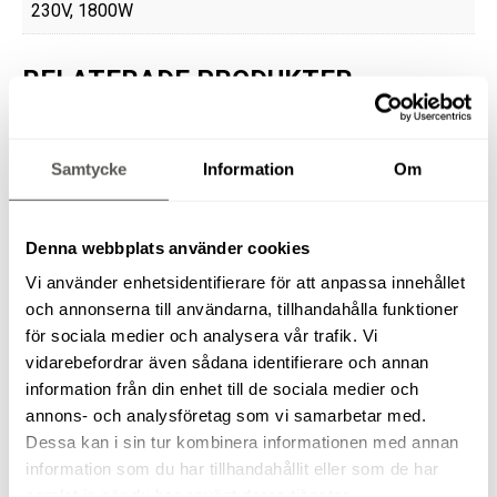
230V, 1800W
RELATERADE PRODUKTER
Samtycke
Information
Om
KAPSÅG/GERSÅG BOSCH 260 GCM 10 S
Denna webbplats använder cookies
Vi använder enhetsidentifierare för att anpassa innehållet
och annonserna till användarna, tillhandahålla funktioner
för sociala medier och analysera vår trafik. Vi
METALLCIRKELSÅG FLEX CSM 4060
vidarebefordrar även sådana identifierare och annan
information från din enhet till de sociala medier och
annons- och analysföretag som vi samarbetar med.
Dessa kan i sin tur kombinera informationen med annan
information som du har tillhandahållit eller som de har
samlat in när du har använt deras tjänster.