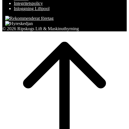
Integritetspolicy
Inloggning Liftpool
© 2026 Ripskogs Lift & Maskinuthyrning
Scroll
to
top