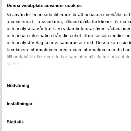
Avfuktare
Denna webbplats använder cookies
Våtsugar
Laser/mätinstrument
Vi använder enhetsidentifierare för att anpassa innehållet oc
Plåtmaskiner
annonserna till användarna, tillhandahålla funktioner för soci
Pumpar
och analysera vår trafik. Vi vidarebefordrar även sådana ident
Vibroplattor
(padda)
och annan information från din enhet till de sociala medier o
Rengöringsutrustning
och analysföretag som vi samarbetar med. Dessa kan i sin t
Stoftavskiljare/våtsug
kombinera informationen med annan information som du har
Högtryckstvätt
Mattvätt
tillhandahållit eller som de har samlat in när du har använt d
Svetsutrustning
tjänster.
Tegeltransportör
Kärror/vagnar
El
Samtyckesval
&
Nödvändig
energi
Värmefläktar
Ytfräsar
Avspärrning
Inställningar
Skyltning
Avspärrning
TMA
Statistik
El &
energi