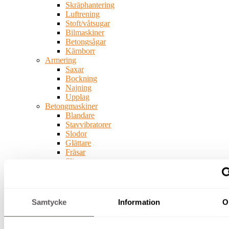
Skräphantering
Luftrening
Stoft/våtsugar
Bilmaskiner
Betongsågar
Kärnborr
Armering
Saxar
Bockning
Najning
Upplag
Betongmaskiner
Blandare
Stavvibratorer
Slodor
Glättare
Fräsar
Slipar
Bergborr
Spräckutrustning
Byggskivehantering
Vatten-
Samtycke
Information
O
och
fukthantering
Pumpar