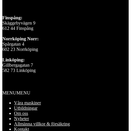
Våra depåer
Finspång:
Skäggebyvägen 9
612 44 Finspång
Norrköping Norr:
Spårgatan 4
602 23 Norrköping
Linköping:
Gillbergagatan 7
582 73 Linköping
Information
MENU
MENU
Våra maskiner
Utbildningar
Om oss
Nyheter
Allmänna villkor & försäkring
Kontakt