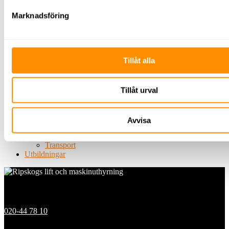
Belysning
Marknadsföring
Byggbelysning
Belysningsmast
Centraler
Undercentraler
Huvudcentraler
Tillåt alla
Byggbodscentraler
Kablage
Elverk
Kabelhjälpmedel
Tillåt urval
Grönytehantering
Träd
Gräs/jord/mark
Avvisa
Plattläggning
Snö
Transport
Utbildningar
Kontakt
020-44 78 10