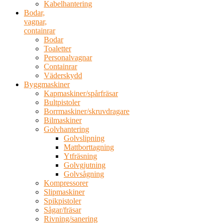
Kabelhantering
Bodar,
vagnar,
containrar
Bodar
Toaletter
Personalvagnar
Containrar
Väderskydd
Byggmaskiner
Kapmaskiner/spårfräsar
Bultpistoler
Borrmaskiner/skruvdragare
Bilmaskiner
Golvhantering
Golvslipning
Mattborttagning
Ytfräsning
Golvgjutning
Golvsågning
Kompressorer
Slipmaskiner
Spikpistoler
Sågar/fräsar
Rivning/sanering