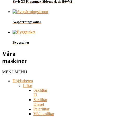
Skylt X3 Klappmax Sidomark ds Hö+Vä
Avspärrningskonor
Byggstaket
Våra
maskiner
MENU
MENU
Höjdarbeten
Liftar
Saxliftar
El
Saxliftar
Diesel
Pelarliftar
Vikbomliftar