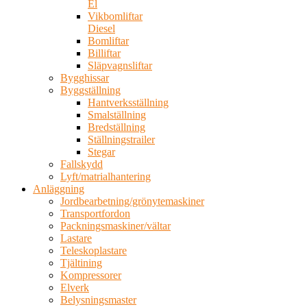
El
Vikbomliftar
Diesel
Bomliftar
Billiftar
Släpvagnsliftar
Bygghissar
Byggställning
Hantverksställning
Smalställning
Bredställning
Ställningstrailer
Stegar
Fallskydd
Lyft/matrialhantering
Anläggning
Jordbearbetning/grönytemaskiner
Transportfordon
Packningsmaskiner/vältar
Lastare
Teleskoplastare
Tjältining
Kompressorer
Elverk
Belysningsmaster