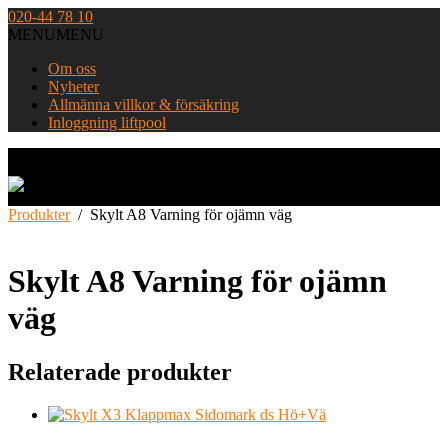
Skip
020-44 78 10
to
MENU
MENU
content
Om oss
Nyheter
Allmänna villkor & försäkring
Inloggning liftpool
Home
Produkter
/
Skylt A8 Varning för ojämn väg
Skylt A8 Varning för ojämn
väg
Relaterade produkter