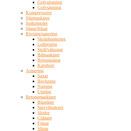
Golvgjutning
Golvsågning
Kompressorer
Slipmaskiner
Spikpistoler
Sågar/fräsar
Rivning/sanering
Skräphantering
Luftrening
Stoft/våtsugar
Bilmaskiner
Betongsågar
Kärnborr
Armering
Saxar
Bockning
Najning
Upplag
Betongmaskiner
Blandare
Stavvibratorer
Slodor
Glättare
Fräsar
Slipar