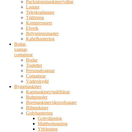
Packningsmaskiner/vältar
Lastare
Teleskoplastare
Tjältining
Kompressorer
Elverk
Belysningsmaster
Kabelhantering
Bodar,
vagnar,
containrar
Bodar
Toaletter
Personalvagnar
Containrar
Väderskydd
Byggmaskiner
Kapmaskiner/spårfräsar
Bultpistoler
Borrmaskiner/skruvdragare
Bilmaskiner
Golvhantering
Golvslipning
Mattborttagning
Ytfräsning