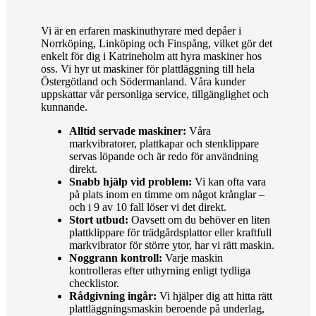
Vi är en erfaren maskinuthyrare med depåer i
Norrköping, Linköping och Finspång, vilket gör det
enkelt för dig i Katrineholm att hyra maskiner hos
oss. Vi hyr ut maskiner för plattläggning till hela
Östergötland och Södermanland. Våra kunder
uppskattar vår personliga service, tillgänglighet och
kunnande.
Alltid servade maskiner:
Våra
markvibratorer, plattkapar och stenklippare
servas löpande och är redo för användning
direkt.
Snabb hjälp vid problem:
Vi kan ofta vara
på plats inom en timme om något krånglar –
och i 9 av 10 fall löser vi det direkt.
Stort utbud:
Oavsett om du behöver en liten
plattklippare för trädgårdsplattor eller kraftfull
markvibrator för större ytor, har vi rätt maskin.
Noggrann kontroll:
Varje maskin
kontrolleras efter uthyrning enligt tydliga
checklistor.
Rådgivning ingår:
Vi hjälper dig att hitta rätt
plattläggningsmaskin beroende på underlag,