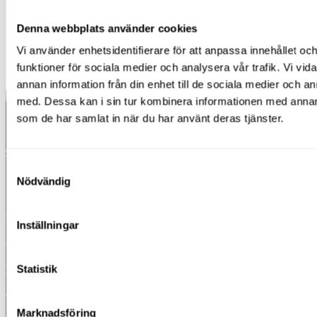
Boka på
020-44 78 10
eller
offert@liftomaskin.se
.
Denna webbplats använder cookies
Hyr dina plattläggningsmaskiner hos Ripskogs Lift & Maskin –
Vi använder enhetsidentifierare för att anpassa innehållet och
en trygg och flexibel lösning för både proffs och privatpersoner
funktioner för sociala medier och analysera vår trafik. Vi vid
i Katrineholm!
annan information från din enhet till de sociala medier och 
med. Dessa kan i sin tur kombinera informationen med annan i
som de har samlat in när du har använt deras tjänster.
Kontakt
020-44 78 10
Samtyckesval
Nödvändig
Våra depåer
Finspång:
Inställningar
Skäggebyvägen 9
612 44 Finspång
Statistik
Norrköping Norr:
Spårgatan 4
602 23 Norrköping
Marknadsföring