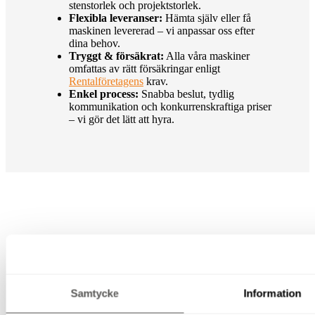
stenstorlek och projektstorlek.
Flexibla leveranser:
Hämta själv eller få
maskinen levererad – vi anpassar oss efter
dina behov.
Tryggt & försäkrat:
Alla våra maskiner
omfattas av rätt försäkringar enligt
Rentalföretagens
krav.
Enkel process:
Snabba beslut, tydlig
kommunikation och konkurrenskraftiga priser
– vi gör det lätt att hyra.
Hyra maskiner för plattläggning i
Katrineholm? Kontakta oss idag!
Samtycke
Information
Ska du lägga plattor, marksten eller kantsten? Vi hyr ut allt du
behöver – från markvibrator och plattkap till sten- och plattklipp.