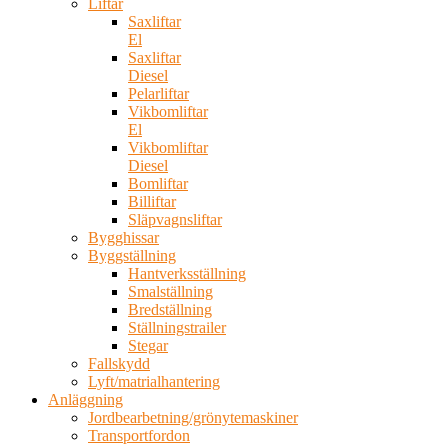
Liftar
Saxliftar
El
Saxliftar
Diesel
Pelarliftar
Vikbomliftar
El
Vikbomliftar
Diesel
Bomliftar
Billiftar
Släpvagnsliftar
Bygghissar
Byggställning
Hantverksställning
Smalställning
Bredställning
Ställningstrailer
Stegar
Fallskydd
Lyft/matrialhantering
Anläggning
Jordbearbetning/grönytemaskiner
Transportfordon