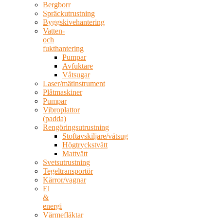
Bergborr
Spräckutrustning
Byggskivehantering
Vatten-
och
fukthantering
Pumpar
Avfuktare
Våtsugar
Laser/mätinstrument
Plåtmaskiner
Pumpar
Vibroplattor
(padda)
Rengöringsutrustning
Stoftavskiljare/våtsug
Högtryckstvätt
Mattvätt
Svetsutrustning
Tegeltransportör
Kärror/vagnar
El
&
energi
Värmefläktar