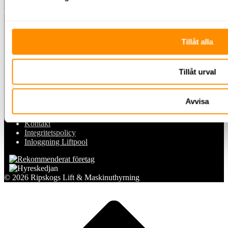
Linköping:
Gillbergagatan 7
582 73 Linköping
Information
Tillåt alla
MENU
MENU
Tillåt urval
Våra maskiner
Utbildningar
Om oss
Avvisa
Nyheter
Allmänna villkor & försäkring
Kontakt
Integritetspolicy
Inloggning Liftpool
© 2026 Ripskogs Lift & Maskinuthyrning
Scroll
to
top