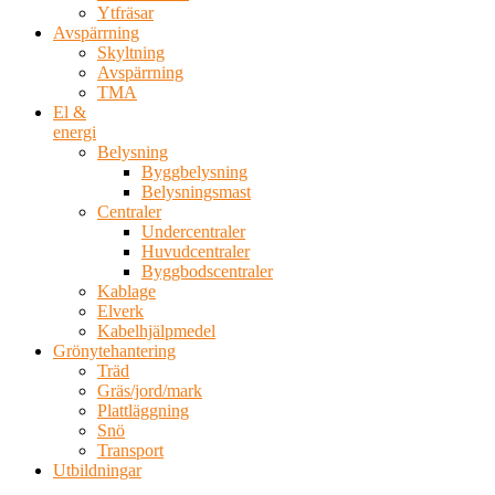
Ytfräsar
Avspärrning
Skyltning
Avspärrning
TMA
El &
energi
Belysning
Byggbelysning
Belysningsmast
Centraler
Undercentraler
Huvudcentraler
Byggbodscentraler
Kablage
Elverk
Kabelhjälpmedel
Grönytehantering
Träd
Gräs/jord/mark
Plattläggning
Snö
Transport
Utbildningar