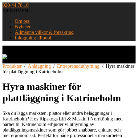
Skip
020-44 78 10
to
MENU
MENU
content
Om oss
Nyheter
Allmänna villkor & försäkring
Inloggning liftpool
Home
Produkter
/
Anläggning
/
Entreprenaduthyrning
/
Hyra maskiner
för plattläggning i Katrineholm
Hyra maskiner för
plattläggning i Katrineholm
Ska du lägga marksten, plattor eller andra beläggningar i
Katrineholm? Hos Ripskogs Lift & Maskin i Norrköping med
närhet till Katrineholm erbjuder vi uthyrning av
plattläggningsmaskiner som gör jobbet snabbare, enklare och
mer ergonomiskt. Perfekt för både professionella markarbeten