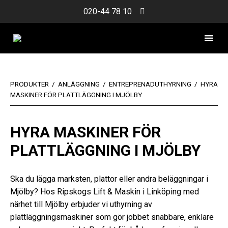
Skip
020-44 78 10
to
content
PRODUKTER
/
ANLÄGGNING
/
ENTREPRENADUTHYRNING
/
HYRA
MASKINER FÖR PLATTLÄGGNING I MJÖLBY
HYRA MASKINER FÖR
PLATTLÄGGNING I MJÖLBY
Ska du lägga marksten, plattor eller andra beläggningar i
Mjölby? Hos Ripskogs Lift & Maskin i Linköping med
närhet till Mjölby erbjuder vi uthyrning av
plattläggningsmaskiner som gör jobbet snabbare, enklare