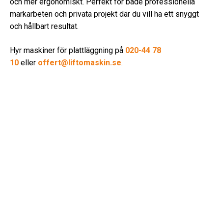
och mer ergonomiskt. Perfekt för både professionella
markarbeten och privata projekt där du vill ha ett snyggt
och hållbart resultat.
Hyr maskiner för plattläggning på
020-44 78
10
eller
offert@liftomaskin.se
.