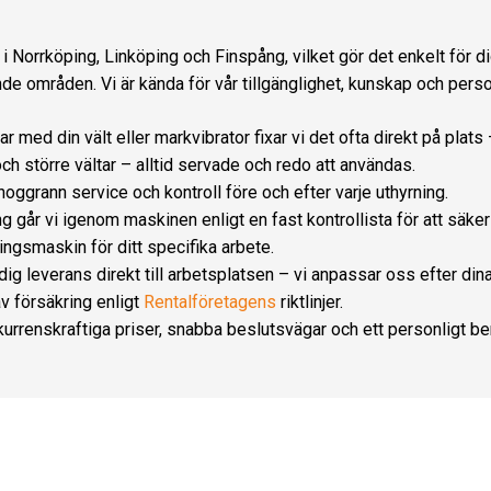
i Norrköping, Linköping och Finspång, vilket gör det enkelt för di
de områden. Vi är kända för vår tillgänglighet, kunskap och perso
 med din vält eller markvibrator fixar vi det ofta direkt på plats
h större vältar – alltid servade och redo att användas.
ggrann service och kontroll före och efter varje uthyrning.
g går vi igenom maskinen enligt en fast kontrollista för att säkers
ningsmaskin för ditt specifika arbete.
dig leverans direkt till arbetsplatsen – vi anpassar oss efter din
v försäkring enligt
Rentalföretagens
riktlinjer.
kurrenskraftiga priser, snabba beslutsvägar och ett personligt b