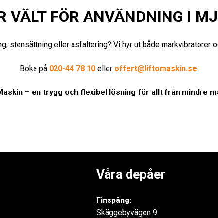
 VÄLT FÖR ANVÄNDNING I MJ
g, stensättning eller asfaltering? Vi hyr ut både markvibratorer o
Boka på
020-44 78 10
eller
offert@liftomaskin.se
.
skin – en trygg och flexibel lösning för allt från mindre ma
Våra depåer
Finspång:
Skäggebyvägen 9