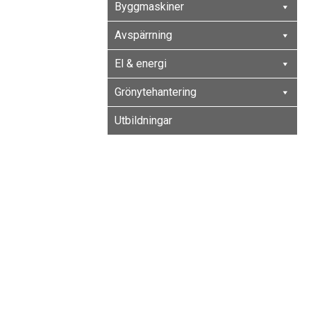
Byggmaskiner
Avspärrning
El & energi
Grönytehantering
Utbildningar