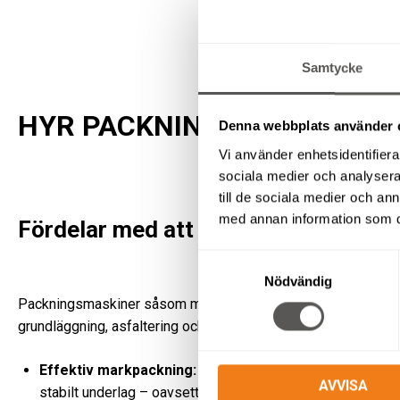
Samtycke
HYR PACKNINGSMASKINER 
Denna webbplats använder 
Vi använder enhetsidentifierar
sociala medier och analysera 
till de sociala medier och a
med annan information som du 
Fördelar med att använda packning
Samtyckesval
Nödvändig
Packningsmaskiner såsom markvibratorer och vältar är oumbä
grundläggning, asfaltering och anläggningsjobb.
Effektiv markpackning:
Våra markvibratorer och vältar sä
AVVISA
stabilt underlag – oavsett om du ska lägga plattor, asfalter