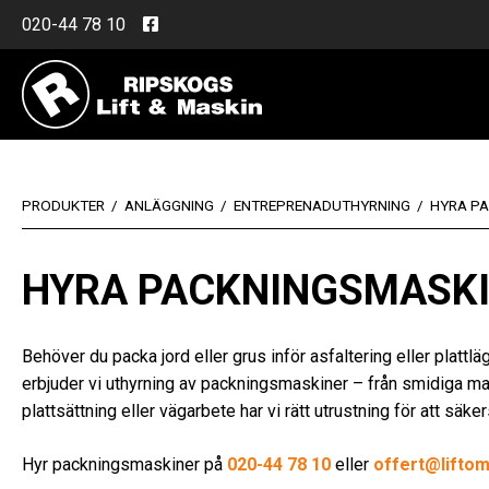
Skip
020-44 78 10
to
content
Home
PRODUKTER
/
ANLÄGGNING
/
ENTREPRENADUTHYRNING
/
HYRA PA
HYRA PACKNINGSMASKI
Behöver du packa jord eller grus inför asfaltering eller platt
erbjuder vi uthyrning av packningsmaskiner – från smidiga mark
plattsättning eller vägarbete har vi rätt utrustning för att säker
Hyr packningsmaskiner på
020-44 78 10
eller
offert@liftom