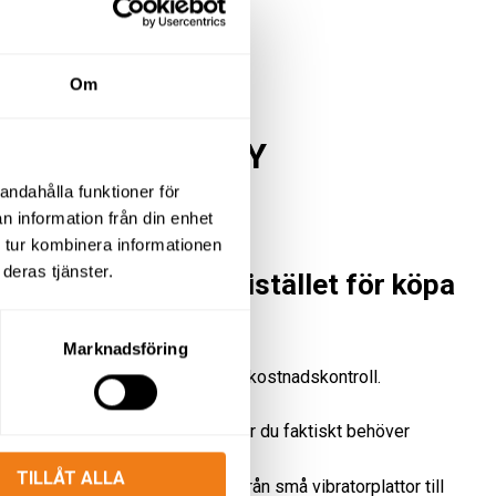
Om
LTAR I MJÖLBY
andahålla funktioner för
n information från din enhet
 tur kombinera informationen
deras tjänster.
a packningsmaskin istället för köpa
Marknadsföring
ält ger dig frihet, flexibilitet och kostnadskontroll.
stora investeringar – hyr bara när du faktiskt behöver
TILLÅT ALLA
älj fritt mellan olika modeller – från små vibratorplattor till