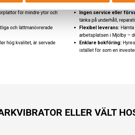
större vältar – beroende p
rplattor för mindre ytor och
Ingen service eller förv
tänka på underhåll, reparat
tliga och lättmanövrerade
Flexibel leverans:
Hämta s
arbetsplatsen i Mjölby – du
er hög kvalitet, är servade
Enklare bokföring:
Hyres
istället för som en investe
RKVIBRATOR ELLER VÄLT HOS