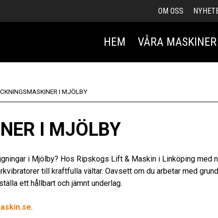
OM OSS
NYHET
HEM
VÅRA MASKINER
CKNINGSMASKINER I MJÖLBY
NER I MJÖLBY
läggningar i Mjölby? Hos Ripskogs Lift & Maskin i Linköping med nä
vibratorer till kraftfulla vältar. Oavsett om du arbetar med grun
ställa ett hållbart och jämnt underlag.
askin.se
.