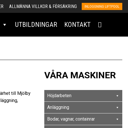
ER
ALLMÄNNA VILLKOR & FÖRSÄKRING
INLOGGNING LIFTPOOL
UTBILDNINGAR
KONTAKT
VÅRA MASKINER
rhet till Mjölby
Höjdarbeten
dläggning,
Anläggning
Bodar, vagnar, containrar