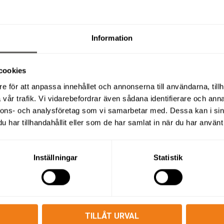
Information
SOM MARKVIBRATORER OCH VÄ
cookies
e för att anpassa innehållet och annonserna till användarna, tillh
vår trafik. Vi vidarebefordrar även sådana identifierare och anna
nnons- och analysföretag som vi samarbetar med. Dessa kan i sin
har tillhandahållit eller som de har samlat in när du har använt 
smaskiner
Därför ska du hyr
Inställningar
Statistik
rliga vid markarbete,
Att hyra en markvibrator eller v
Kostnadseffektivt:
Slipp 
kerställer ett jämnt och
maskinen.
TILLÅT URVAL
a eller förbereda inför
Rätt maskin för jobbet:
V