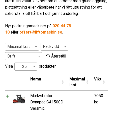
kraftfulla vältar. Oavsett om du arbetar med grundläggning,
plattsättning eller vägarbete har vi rätt utrustning för att
säkerställa ett hållbart och jämnt underlag.
Hyr packningsmaskiner på
020-44 78
10
eller
offert@liftomaskin.se
.
Maximal last
Räckvidd
Drift
Återställ
Visa
produkter
25
Namn
Maximal
Vikt
last
Markvibrator
7050
Dynapac CA1500D
kg
Seismic