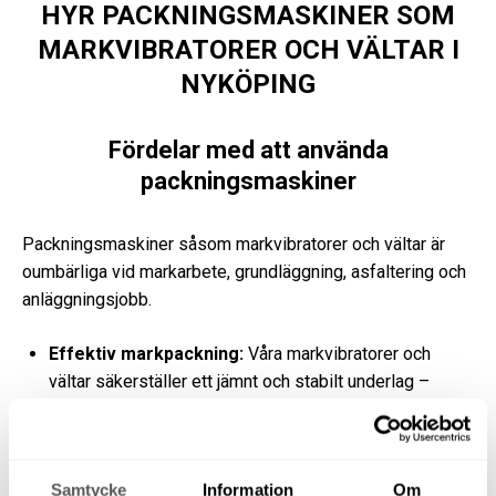
HYR PACKNINGSMASKINER SOM
MARKVIBRATORER OCH VÄLTAR I
NYKÖPING
Fördelar med att använda
packningsmaskiner
Packningsmaskiner såsom markvibratorer och vältar är
oumbärliga vid markarbete, grundläggning, asfaltering och
anläggningsjobb.
Effektiv markpackning:
Våra markvibratorer och
vältar säkerställer ett jämnt och stabilt underlag –
oavsett om du ska lägga plattor, asfaltera eller
förbereda inför gjutning.
Olika modeller för olika jobb:
Välj mellan smidiga
Samtycke
Information
Om
vibratorplattor för mindre ytor och tunga vältar för