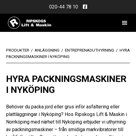
Skip
020-44 78 10
to
content
PRODUKTER
/
ANLÄGGNING
/
ENTREPRENADUTHYRNING
/
HYRA
PACKNINGSMASKINER I NYKÖPING
HYRA PACKNINGSMASKINER
I NYKÖPING
Behöver du packa jord eller grus inför asfaltering eller
plattläggningar i Nyköping? Hos Ripskogs Lift & Maskin i
Norrköping med närhet till Nyköping erbjuder vi uthyrning
av packningsmaskiner – från smidiga markvibratorer till