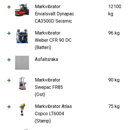
Markvibrator
12100
Envalsvält Dynapac
kg
CA3500D Seismic
Markvibrator
96 kg
Weber CFR 90 DC
(Batteri)
Asfaltsraka
Markvibrator
90 kg
Swepac FR85
(Ost)
Markvibrator Atlas
75 kg
Copco LT6004
(Stamp)