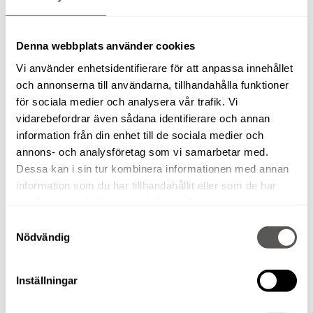
större markytor och vägbyggen.
Enkla att använda:
Våra maskiner är användarvänliga,
Denna webbplats använder cookies
pålitliga och lättmanövrerade även för dig som inte
använder dem dagligen.
Vi använder enhetsidentifierare för att anpassa innehållet
Robusta och driftsäkra:
Alla våra packningsmaskiner
och annonserna till användarna, tillhandahålla funktioner
för sociala medier och analysera vår trafik. Vi
håller hög kvalitet, är servade och klarar tuffa
vidarebefordrar även sådana identifierare och annan
arbetsmiljöer.
information från din enhet till de sociala medier och
annons- och analysföretag som vi samarbetar med.
Därför ska du hyra packningsmaskin
Dessa kan i sin tur kombinera informationen med annan
istället för köpa
information som du har tillhandahållit eller som de har
samlat in när du har använt deras tjänster.
Att hyra en markvibrator eller vält ger dig frihet, flexibilitet
Samtyckesval
och kostnadskontroll.
Nödvändig
Kostnadseffektivt:
Slipp stora investeringar – hyr
Inställningar
bara när du faktiskt behöver maskinen.
Rätt maskin för jobbet:
Välj fritt mellan olika modeller