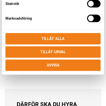
– från små vibratorplattor till större vältar – beroende
Statistik
på arbetsuppgift.
Ingen service eller förvaring:
Maskinerna är redo att
Marknadsföring
användas direkt. Du slipper tänka på underhåll,
reparationer eller förvaringsutrymme.
Flexibel leverans:
Hämta själv på vår depå i
Norrköping eller få leverans direkt till arbetsplatsen i
TILLÅT ALLA
Nyköping – du väljer.
Enklare bokföring:
Hyreskostnaden kan ofta
TILLÅT URVAL
bokföras som en löpande driftkostnad istället för som
en investering.
AVVISA
DÄRFÖR SKA DU HYRA